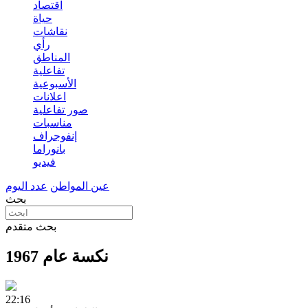
اقتصاد
حياة
نقاشات
رأي
المناطق
تفاعلية
الأسبوعية
اعلانات
صور تفاعلية
مناسبات
إنفوجراف
بانوراما
فيديو
عين المواطن
عدد اليوم
بحث
بحث متقدم
نكسة عام 1967
22:16