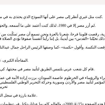
كنت مثل غيري أنظر إلى مصر على أنها النموذج الذي يحتذى به في مجال التنمية الوطنية، والتقدم العلمي، والقدرة على تنفيذ إرادة التحرير.
لم أزر مصر إلا في 1980، لذلك كنت أعتمد على ما أسمعه. والحق إنني لم أكن أسمع الرأي الآخر، بل كنت أرفضه واعدّه حاقدا ومختلفا.
رية، رقصت قلوبنا فرحا، شعرنا بالعزة ونحن نسمع أن مصر تمكّنت من ت
ين، وفجأة وقعت النكسة. وأقول «نكسة» -كما وصفها الرئيس الراحل جمال عب
المفاجأة الكبرى، عندما أعلن الرئيس عبدالناصر أنه كان مخدوعا، وأنه يتحمل المسؤولية.
قام كل شعب عربي يلتمس الطريق لتأييد مصر في محنتها، كي يبقى أمل الأمة في نفسها حيّا، لا بد لإرادة الأمة أن تعيش وتفعل فعلها.
راء والرؤساء في الخرطوم عاصمة السودان، برزت إرادة الأمة في عمل قا
ن المؤتمر لتأييد مصر والأردن وسورية وحركة التحرير الوطني الفلسطي
تحرير
علامة بارزة في سجل التاريخ العربي، تجسد قوة إرادة الأمة عندما تتوحد كلمتها، وتتضح أهدافها.
إننا بحاجة إلى روح «الخرطوم»، خاصة في هذه الأيام التي أكتب فيها هذه الصفحة «15