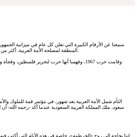
سمعنا عن الأرقام الكبيرة التي تعلن كل عام في ميزانية الجمهو
المنطقة لمصلحة الأمة العربية. أكثر من ذلك تخيّلنا «القدس» بين أيدينا، بل إننا رأينا أنفسنا صفوفا نؤدي الصلاة في الأقصى، سمعنا أن الجامعات المصرية معاقل علم، وبحث، ودراسة.
وقامت حرب 1967، وفهمنا أنها حرب لتحرير فلسط
التأم شمل الأمة العربية بعد شهور، في مؤتمر قمة للملوك والأم
سعود، ملك المملكة العربية السعودية عندما أكد -رحمه الله- أ