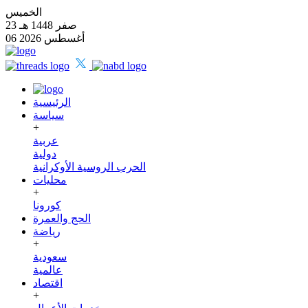
الخميس
23 صفر 1448 هـ
06 أغسطس 2026
الرئيسية
سياسة
+
عربية
دولية
الحرب الروسية الأوكرانية
محليات
+
كورونا
الحج والعمرة
رياضة
+
سعودية
عالمية
اقتصاد
+