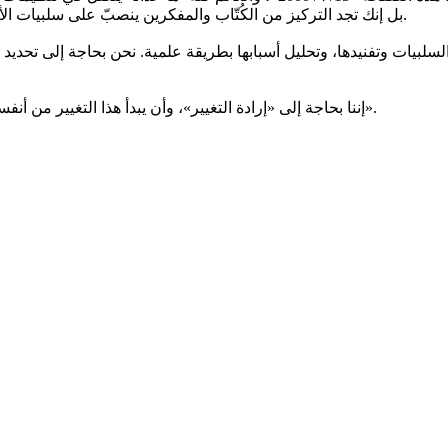
بل إنك تجد التركيز من الكُتّاب والمفكرين ينصبّ على سلبيات الأمة في ماضيها وحاضرها، وكأن الإيجابيات لا تبني بلدا، ولا تقيم مجتمعا.
سلبيات وتفنيدها، وتحليل أسبابها بطريقة علمية. نحن بحاجة إلى تحديد الإ
إننا بحاجة إلى «إرادة التغيير»، وأن يبدأ هذا التغيير من أنفسنا وبأنفسنا ولأنفسنا، فإن الله «لا يغير ما بقوم حتى يغيروا ما بأنفسهم».