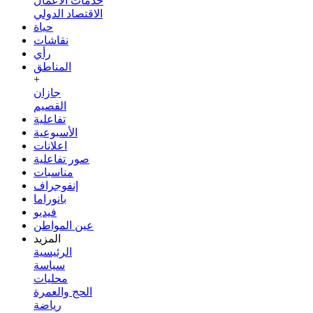
خدمات الأعمال
الاقتصاد الدولي
حياة
نقاشات
رأي
المناطق
+
جازان
القصيم
تفاعلية
الأسبوعية
اعلانات
صور تفاعلية
مناسبات
إنفوجراف
بانوراما
فيديو
عين المواطن
المزيد
الرئيسية
سياسة
محليات
الحج والعمرة
رياضة