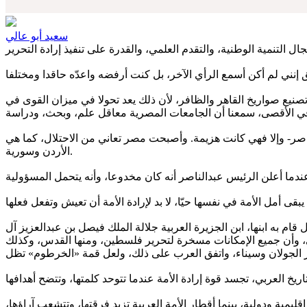
سعيد أبو عالي
صنيع صواريخ القاهر والظافر، لأن ذلك يعد تحولا في ميزان القوى في
دالناصر- وإلا فهي كانت هزيمة. وأصبحت مصر تعاني من الاحتلال، كما هي
الأردن وسورية.
م به ابنها، ابن الجزيرة العربية جلالة الملك فيصل بن عبدالعزيز آل
ني، وأن جميع الإمكانات مسخرة لتحرير فلسطين، ومنها القدس، وكذلك
 الجولان وسيناء، واتفق العرب على ذلك، ولعل قمة «الخرطوم» تظل
/‏ 4/‏ 2000»، والعالم كله -ما عدانا- يتكتل في تنظيمات إقليمية ودولية، بينما أقطار الأمة العربية تزيد فرقتها، وتتشعب آراؤها،