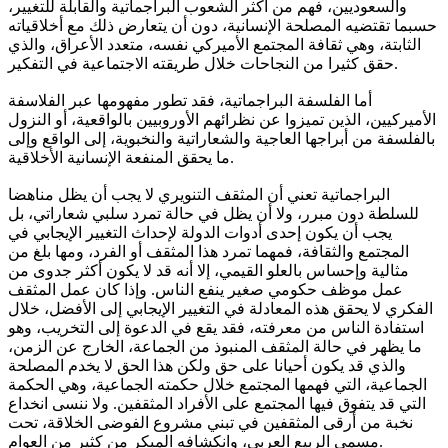
والسعوديين، فهم من أكثر الشعوب البراجماتية والقابلة للتغيير،
حسبما تقتضيه المصلحة الإنسانية، دون أن يتعارض ذلك مع أخلاقياته
الثابتة، وهي ثقافة المجتمع الأميركي نفسه، متعدد الأعراق، والذي
حقق كثيرا من النجاحات خلال طريقته الاجتماعية في التفكير.
أما الفلسفة البراجماتية، فقد تطور مفهومها عبر الفلاسفة
الأميركيين، الذين تميزوا عن نظرائهم الأوروبيين بالواقعية، أو النزول
بالفلسفة من أبراجها العاجية والشعاراتية والنخبوية، إلى الواقع وإلى
ما يحقق المنفعة الإنسانية الأخلاقية.
البراجماتية تعني أن المثقف التنويري لا يجب أن يظل مناهضا
للسلطة دون مبرر، ولا أن يظل في حالة تمرد سلبي شعاراتي، بل
يجب أن يكون إحدى أدوات الدولة لإحداث التغيير الإيجابي في
المجتمع والثقافة، فمهما تمرد هذا المثقف أو الفرد، ومها بلغ من
مثالية وإحساس بالعلو القيمي، إلا أنه قد لا يكون أكثر جدوى من
عمل موظف حكومي صغير ينفع الناس. وإذا كان عمل المثقف
الفكري لا يحقق هذه المعادلة في التغيير الإيجابي إلى الأفضل، خلال
استفادة الناس من معرفته، فقد يقع في الدعوة إلى التخريب، وهو
ما يظهر في حالة المثقف المنبوذ من الجماعة، الخارج عن الزمن،
والذي قد يكون أحيانا على حق ولكن هذا الحق لا يخدم المصلحة
الجماعية، التي فهمها المجتمع خلال حكمته الجماعية، وهي الحكمة
التي قد يتفوق فيها المجتمع على الأفراد المثقفين. ولا ننسى انخداع
نخبة من أرقى المثقفين في تبني مشروع الفوضى الخلاقة، تحت
مسمى الربيع العربي، وانكشافه المبكر من كثير من العوام.