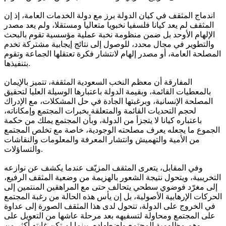
اندماج المثقف في كيان الدولة برز مع دولة الخدمات العامة، إذ إن
المثقف لم يعد كيانا فلسفيا نخبويا متعاليا ومستقلا، ولم يعد مصدر
الإلهام الأوحد بل ضمن منظومة نخبة عملية مؤسسية تقوم بالبحث
والتطوير في مجال محدد، للوصول إلى نتائج إيجابية مشتركة تخدم
المصلحة العامة، أو مصدر إلهام لانتشار فكرة تعتقلها الجماعة وتقوم
بتنفيذها.
المفارقة أن معظم النخب السعودية المثقفة، تتميز بالإيمان
بالمعطيات القائمة، وبقيمة الدولة باعتبارها الوسيلة العليا لتحقيق
المصلحة الإنسانية، وبرغبتها الجادة في حل المشكلات، مع الإدراك
لحجم التحديات القائمة والمتعلقة بخبرات المجتمع وإمكاناته،
باعتباره كيانا لا يتجزأ من الدولة، وبأن المجتمع يملك من حكمة
الجموع ما يجعله يعرف مصلحته الوجودية، خاصة مع تخلص المجتمع
من الأمية والتهميش وانتشار المعرفة والمعلومات والنقاشات
والتساؤلات.
وفي المقابل، يتعرى المثقف المزيّف عندما يكشف عن نوازعه
التخريبية، ويتحول نتيجة الشعور بالهزيمة من وضعية المثقف الرفيع،
إلى مغرّد فوضوي سطحي يتحالف حتى مع المراهقين المنتمين إلى
الحركات الإرهابية الأصولية، بل إن يأس هذه الحالة من رغبة المجتمع
في الخروج على الدولة، تتحول لدى هذا المثقف الصورة إلى عداوة
على المجتمع ومحاولة لتسفيهه بعد مرحلة عاشها من التعويل على
وهم مظلومية المجتمع واضطهاده، بينما لم تكن غايته أكثر من