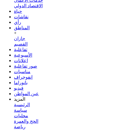
خدمات الأعمال
الاقتصاد الدولي
حياة
نقاشات
رأي
المناطق
+
جازان
القصيم
تفاعلية
الأسبوعية
اعلانات
صور تفاعلية
مناسبات
إنفوجراف
بانوراما
فيديو
عين المواطن
المزيد
الرئيسية
سياسة
محليات
الحج والعمرة
رياضة