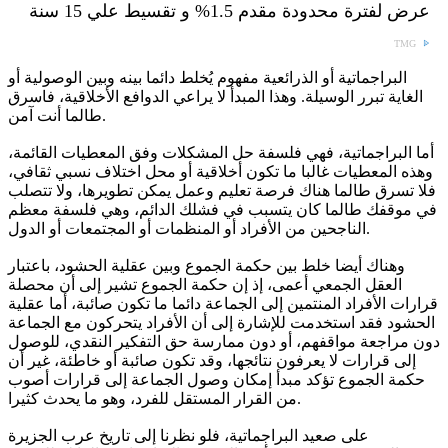
عرض لفترة محدودة مقدم 1.5% و تقسيط علي 15 سنة
TMG
البراجماتية أو الذرائعية مفهوم يُخلط دائما بينه وبين الوصولية أو
الغاية تبرر الوسيلة. وهذا المبدأ لا يراعي الدوافع الأخلاقية، فاسرق
طالما أنت آمن.
أما البراجماتية، فهي فلسفة حل المشكلات وفق المعطيات القائمة،
وهذه المعطيات غالبا ما تكون أخلاقية أو محل اختلاف نسبي ثقافي،
فلا تسرق طالما هناك فرصة تعليم وعمل يمكن تطويرها، ولا تتصلب
في موقفك طالما كان يتسبب في فشلك الدائم، وهي فلسفة معظم
الناجحين من الأفراد أو المنظمات أو المجتمعات أو الدول.
وهناك أيضا خلط بين حكمة الجموع وبين عقلية الحشود، باعتبار
العقل الجمعي أعمى، إذ إن حكمة الجموع تشير إلى أن محصلة
قرارات الأفراد المنتمين إلى الجماعة دائما ما تكون صائبة، أما عقلية
الحشود فقد استخدمت للإشارة إلى أن الأفراد يتحركون مع الجماعة
دون مراجعة مواقفهم، أو دون ممارسة حق التفكير النقدي، للوصول
إلى قرارات لا يعرفون نتائجها، وقد تكون صائبة أو خاطئة، غير أن
حكمة الجموع تؤكد مبدأ إمكان وصول الجماعة إلى قرارات أصوب
من القرار المستقل للفرد، وهو ما يحدث كثيرا.
على صعيد البراجماتية، فلو نظرنا إلى تاريخ عرب الجزيرة