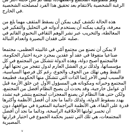
الرغبة الشخصية بالانتقام بعد تحقيق هذا الفرد لمصلحته الشخصية
في الخارج.
هذه الحالة تكشف كيف يمكن أن يسقط المثقف مهما بلغ من
معرفة، وكيف يمكنه أن يستخدم أدواته في التحليل والتفكير في
المغالطة، والتخريب عبر نشر الوهم الثقافي النخبوي القائم في
صلبه على فقدان البصيرة وانعدام النبالة.
لا يمكن أن نصنع من مجتمع أمّي في غالبيته العظمى، مجتمعا
صناعيا متفوقا في عقد أو عقدين بمجرد حرية اختيار الحكومة،
فالمجتمع أصبح دولة، وهذه الدولة تتشكل من المجتمع في كل
مؤسساتها، ولذلك نرى الفشل العارم لدول تتفجر من تحتها أنهار
النفط وهي تهلك من الخوف والجوع، رغم كل فرصها السياسية،
فالسبب ليس الآخر إنما الذات التي تتشكل منها الحكومة، فطبيعة
المجتمع وخبراته ومكوناته هي المسؤول الأول عن خلق الأزمة قبل
أي عوامل خارجية، وقد يحدث أن يصبح النظام أفضل من المجتمع،
ولكن حتى هذا النظام لن يصنع المعجزات لمجتمع ينتشر فيه تشدد
يهدد بسقوط الدولة، ولذلك دائما ما نجد أن أفضل الأنظمة وأكثرها
قدرة على البقاء، هي الأنظمة البراجماتية المتغيرة في مواقفها، دون
أن تخسر ثوابتها الأخلاقية الراسخة، ودائما ما نجد أن أفضل
المجتمعات، هي تلك التي تتميز بحكمة الجموع في اختيار قرارتها
المصيرية.