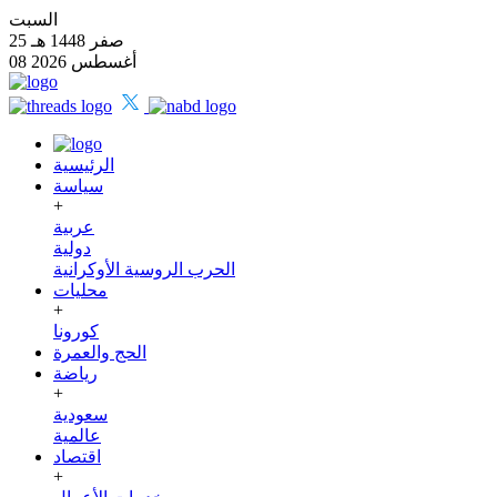
السبت
25 صفر 1448 هـ
08 أغسطس 2026
الرئيسية
سياسة
+
عربية
دولية
الحرب الروسية الأوكرانية
محليات
+
كورونا
الحج والعمرة
رياضة
+
سعودية
عالمية
اقتصاد
+