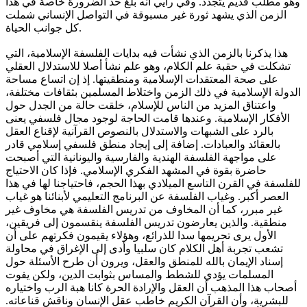
وهو مطلب قديم يتجدد. وفي رأيي أنه بلغ حد الضرورة خاصة في هذا
الزمن الذي يشهد ثورة غير مسبوقة في التواصل الإنساني شملت
كل جوانب الحياة.
هذا يذكرنا بالزمن الذي نشأت فيه بدايات الفلسفة الإسلامية، التي
تشكلت في حقبة علم الكلام، وهو علم نشأ أصلا للاستدلال العقلي
على صحة المعتقدات الإسلامية ومنطقيتها. إذ إن اتساع مساحة
الدولة الإسلامية في ذلك الزمن واختلاط المسلمين بثقافات مختلفة،
واعتناق المزيد من الناس للإسلام، خلقت حالة من الجدل حول
الأفكار الإسلامية. وعندها قامت الحاجة لوجود مجال فلسفي يعنى
بالرد على الشبهات والاستدلال بالنصوص القرآنية لإقناع العقل
بالعقائد والعبادات. إضافة إلى إيجاد منطق فلسفي إسلامي قادر
على مواجهة الفلسفة الهندية والفارسية واليونانية التي أصبحت
حاضرة بقوة في المشهد الفكري الإسلامي. فإذا كان الاحتياج
للفلسفة في القرن التاسع الميلادي بهذا الحجم، فاحتياجنا لها في هذا
العصر أكبر. وغياب الفلسفة عن البرنامج التعليمي لأبنائنا هو غياب
غير مبرر، كما أن المخاوف من تدريس الفلسفة هي مخاوف غير
منطقية. والذين يعارضون تدريس الفلسفة ينقسمون إلى فريقين،
الأول يرى تحريمها سدا للذرائع، وهؤلاء يقيمون فكرتهم على أن
تشعب تجربة أهل الكلام كان سلبيا وأدى إلى الإغراق في محاولة
إسناد الإيمان بالله للمنطق والعقل، ويرون أن طرح الأسئلة حول
المسلمات يؤدي للشطط والمساس بثوابت الدين، ولكن يفوت
أصحاب هذا المذهب أن العقل والإرادة الحرة كانا هبة الرب واختياره
للبشرية، وأن القرآن الكريم خاطب عقل الإنسان وناقش قناعاته.