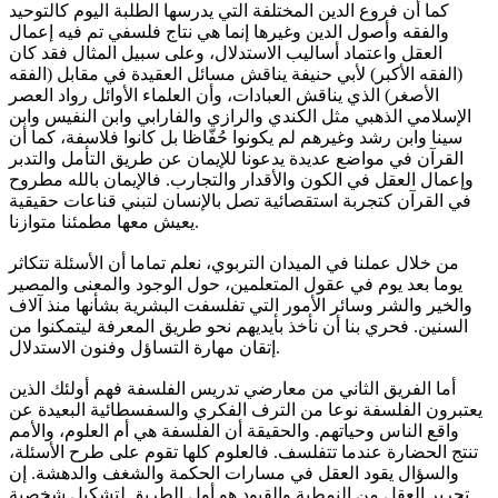
كما أن فروع الدين المختلفة التي يدرسها الطلبة اليوم كالتوحيد
والفقه وأصول الدين وغيرها إنما هي نتاج فلسفي تم فيه إعمال
العقل واعتماد أساليب الاستدلال، وعلى سبيل المثال فقد كان
(الفقه الأكبر) لأبي حنيفة يناقش مسائل العقيدة في مقابل (الفقه
الأصغر) الذي يناقش العبادات، وأن العلماء الأوائل رواد العصر
الإسلامي الذهبي مثل الكندي والرازي والفارابي وابن النفيس وابن
سينا وابن رشد وغيرهم لم يكونوا حُفّاظا بل كانوا فلاسفة، كما أن
القرآن في مواضع عديدة يدعونا للإيمان عن طريق التأمل والتدبر
وإعمال العقل في الكون والأقدار والتجارب. فالإيمان بالله مطروح
في القرآن كتجربة استقصائية تصل بالإنسان لتبني قناعات حقيقية
يعيش معها مطمئنا متوازنا.
من خلال عملنا في الميدان التربوي، نعلم تماما أن الأسئلة تتكاثر
يوما بعد يوم في عقول المتعلمين، حول الوجود والمعنى والمصير
والخير والشر وسائر الأمور التي تفلسفت البشرية بشأنها منذ آلاف
السنين. فحري بنا أن نأخذ بأيديهم نحو طريق المعرفة ليتمكنوا من
إتقان مهارة التساؤل وفنون الاستدلال.
أما الفريق الثاني من معارضي تدريس الفلسفة فهم أولئك الذين
يعتبرون الفلسفة نوعا من الترف الفكري والسفسطائية البعيدة عن
واقع الناس وحياتهم. والحقيقة أن الفلسفة هي أم العلوم، والأمم
تنتج الحضارة عندما تتفلسف. فالعلوم كلها تقوم على طرح الأسئلة،
والسؤال يقود العقل في مسارات الحكمة والشغف والدهشة. إن
تحرير العقل من النمطية والقيود هو أول الطريق لتشكيل شخصية