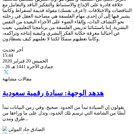
خلاقة قادرة على الإبداع والاستنباط والتفكير الناقد والتعامل مع
التناقضات والاختلافات. (اعرف نفسك) مقولة قديمة لسقراط وكأنما
يشير فيها إلى أن إحدى مهام الفلسفة هي مصاحبة العقل في رحلته
نحو اكتشاف الذات، وإلقاء الضوء على الأجزاء البعيدة من النفس
البشرية. إننا باستثنائنا تدريس الفلسفة من برنامجنا التعليمي، نغيب
عن أجيالنا معرفة حكاية الفكر البشري وكيفية إنتاجه وتراكمه،
وكأننا نعطيهم سمكاً لكننا لا نعلمهم كيف يصطادون.
آخر تحديث
15:44
الخميس 20 فبراير 2020
- 26 جمادى الآخرة 1441 هـ
مقالات مشابهة
هدهد الوجهة: سيادة رقمية سعودية
يقولون إن السيادة تبدأ من الحدود. صحيح. وفي زمن البيانات تبدأ
أيضًا من الشاشة التي ترسم تلك الحدود، وتدل على ما وراءها من
طرق ومدن...
الصادق جاد المولى