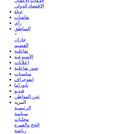
خدمات الأعمال
الاقتصاد الدولي
حياة
نقاشات
رأي
المناطق
+
جازان
القصيم
تفاعلية
الأسبوعية
اعلانات
صور تفاعلية
مناسبات
إنفوجراف
بانوراما
فيديو
عين المواطن
المزيد
الرئيسية
سياسة
محليات
الحج والعمرة
رياضة