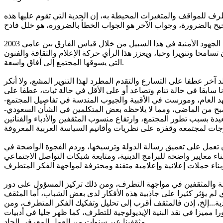
 للمواقف والمتغيرات المحيطة به، إن الجدية التي تقوم عليها هذه
والتطرف في السعودية اليوم يواجه انحسارا غير مسبوق، لا تكاد تخطئه العين، ويمكن إدراك هذه الحقيقة والتي تعتبر أكبر شهادة على نجاح الجهود الأمنية في هذا السبيل من خلال قياس الفارق بين عامي 2003
سامحا وتنويرا وحبا، ويعزز هذا الرأي حركة الإعلام والثقافة والفنون
التي يسوقها المجتمع إلى آفاق واسعة.
د آخر عطفا على التسارع والتقدم المطرد لهذا التنوير المشع، ولا أنكر
انا سابقا في حالة تنام وتصاعد أو على الأقل في حالة ثبات، عطفا على
شهد العام، ومورست في الأقبية والجيوب المندسة في تفاصيل المجتمع-
تصبح من الماضي، ومما لا يلاحظه بعض المتكلمين في الشأن السعودي-
ة بسبب تطور المجتمع، وارتفاع منسوب المثقفين والأدباء والفنانين
ن تعمل على تعميق رسالة الدولة وترسيخها، وردم الفجوة الواضحة في
بناء معايير واضحة للبرامج الدينية، ومتابعة شبكات التواصل الاجتماعي
ثقافة والمثقفين في مواجهة التطرف، ومن ذلك تركيز المسؤول على دور
 يؤثر كثيرا على جاذبية هذه الأفكار لدى بعض الشباب، أما المثقف
...إلخ، إذن فالمثقف أقرب إلى تحليل وتفكيك الفكر المتطرف، ومن
 مميزا في نقد البنية الإيديولوجية للتطرف، كما ظهر جليا في أدبيات
مثقفينا عبر سنوات من العمل المعرفي الجاد.