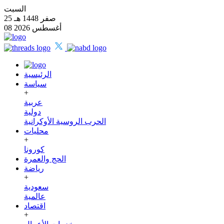
السبت
25 صفر 1448 هـ
08 أغسطس 2026
الرئيسية
سياسة
+
عربية
دولية
الحرب الروسية الأوكرانية
محليات
+
كورونا
الحج والعمرة
رياضة
+
سعودية
عالمية
اقتصاد
+