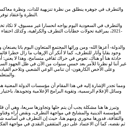
والتطرف في جوهره ينطلق من نظرة تنزيهية للذات، ونظرة معاكسة س
النظرة واعتقاد توفر الجواب باستمرار ليست منطقية، وإن الظن بأن جوابنا هو الجواب الصحيح بالضرورة، وجواب الآخر هو الجواب الخطأ بالضرورة، هو خلل فادح.
-2021، بمراقبة تحولات خطابات التطرف والكراهية، وكذلك اختف
والدولة- أعزها الله- ومن ورائها المجتمع المتعاون اليوم باتا يصنعان
وجود بقايا وآثار للتطرف، كما لا أنكر أن الإرهاب ما زال خطرا قا
حادثة هنا أو هناك، تغوص في حراك ثقافي متسامح، وهذا لا يعني: 
غير أننا لو نظرنا للأمر بعد خمس سنوات من الآن في ظل الجهود السي
وعلى الأخص الكارهون- أن تنامي الوعي الشعبي وتلاحم القياد
والمتعلمين، وبسبب الانفتاح الإعلامي، وتيسير الفتوى، ونزول السياسي عدة درجات لمجتمعه وقفزه على نظريات وأقانيم السياسة العربية المعروفة.
ومما تجدر الإشارة إليه في هذا المقام أن مؤسسات الدولة المعنية 
وسائل الإعلام الرسمية، وتقوية البرامج الإعلامية وتجويدها، باختيا
وتبرز ها هنا مشكلة يجب أن يتم حلها وتجاوزها سريعا، وهي أن ق
المؤسسة الدينية والمشايخ في مواجهة التطرف، ونقض آراء وفتاوى
والثقافة، فدورها محوري ومهم هنا، حيث إن التطرف في أساسه شكل 
ثم نقضه، كما أن الاعتماد على دور المثقفين النقدي في مواجهة الفك