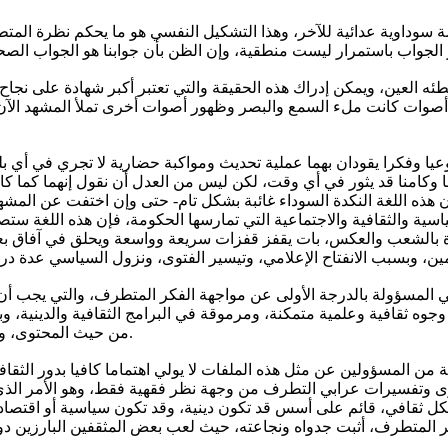
وداوية عدائية للآخر، وهذا التشكيل النفسي هو ما يحكم نظرة المتطرف
اء أصوات كانت ملء السمع والبصر وظهور أصوات أخرى تملأ المشهد الآن ت
 وعيا وفكرا يقودان بهما عملية تحديث ومواكبة حضارية لا تجري في أي بل
ئما وكامنا قد يثور في أي وقت، لكن ليس من العدل أن نقول إنهما كما ك
أن هذه اللغة النكدة السوداء غائبة بشكل تام- حتى وإن اختفت عن الم
اسية والثقافية والاجتماعية التي تمارسها الحكومة، فإن هذه اللغة س
ة بالشعب والعكس، بات يقفز قفزات سريعة وواسعة ويحلق في آفاق بعيد
هي المسؤولة بالدرجة الأولى عن مواجهة الفكر المتطرف، والتي يجب أ
ر وجوه ثقافية وعلمية متمكنة، ومرموقة في البرامج الثقافية والدينية، و
من حيث المحتوى، وبناء حملات إعلانية وإعلامية متقنة ومحترفة لمواجهة الفكر المتطرف.
لة من المسؤولين عن مثل هذه الملفات لا يولي اهتماما كافيا بدور ال
 وتفسيرات عرابي التطرف من وجهة نظر فقهية فقط، وهو الأمر الذي لم
ثقافي، قائم على أسس قد تكون دينية، وقد تكون سياسية أو اقتصادية
ر المتطرف، أثبت جدواه ونجاعته، حيث لعب بعض المثقفين البارزين دورا