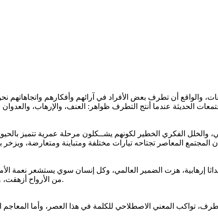
ات، والواقع أن تطرف بعض الأفراد في آرائهم وأفكارهم واتجاهاتهم نحو
مجتمعات الحديثة عندما أنتج التطرف ظواهر: العنف، والإرهاب، والعدو
والخلل الفكري الخطير لكونهم يشــكلون مرحلة عمرية تتميز بالحيوية وا
ما وأن المجتمع المعاصر تجتاحه تيارات مختلفة ومتباينة ومتعارضة، ويزخ
أحداثا إرهابية، هزت الضمير العالمي، وكل إنسان سوي يستشعر نعمة الأ
من الأرواح أزهقت، وكثير من الممتلكات دمرت، نتيجة لعبث الإرهابيين، وجنوح المتطرفين.
تطرف، تواكب المعني الاصطلاحي للكلمة في هذا العصر، وأما المعاجم ا