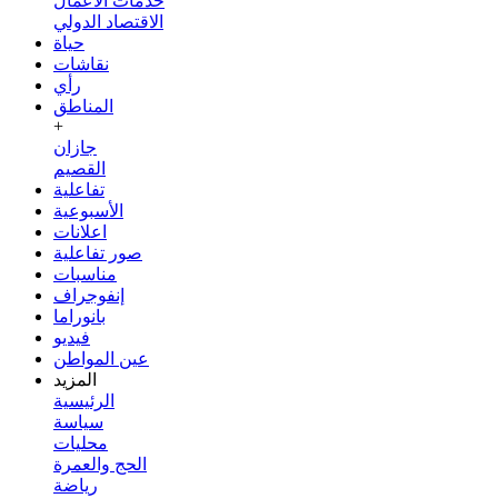
خدمات الأعمال
الاقتصاد الدولي
حياة
نقاشات
رأي
المناطق
+
جازان
القصيم
تفاعلية
الأسبوعية
اعلانات
صور تفاعلية
مناسبات
إنفوجراف
بانوراما
فيديو
عين المواطن
المزيد
الرئيسية
سياسة
محليات
الحج والعمرة
رياضة