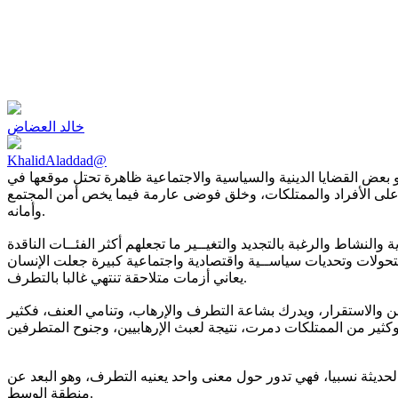
خالد العضاض
KhalidAladdad@
 بعض القضايا الدينية والسياسية والاجتماعية ظاهرة تحتل موقعها في
ان على الأفراد والممتلكات، وخلق فوضى عارمة فيما يخص أمن المجتمع
وأمانه.
لنشاط والرغبة بالتجديد والتغيــير ما تجعلهم أكثر الفئــات الناقدة
ر بتحولات وتحديات سياســية واقتصادية واجتماعية كبيرة جعلت الإنسان
يعاني أزمات متلاحقة تنتهي غالبا بالتطرف.
من والاستقرار، ويدرك بشاعة التطرف والإرهاب، وتنامي العنف، فكثير
لحديثة نسبيا، فهي تدور حول معنى واحد يعنيه التطرف، وهو البعد عن
منطقة الوسط.