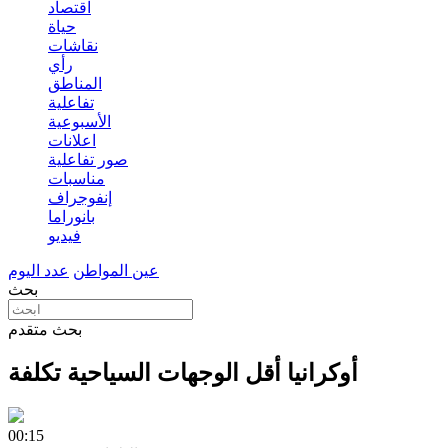
اقتصاد
حياة
نقاشات
رأي
المناطق
تفاعلية
الأسبوعية
اعلانات
صور تفاعلية
مناسبات
إنفوجراف
بانوراما
فيديو
عين المواطن
عدد اليوم
بحث
بحث متقدم
أوكرانيا أقل الوجهات السياحية تكلفة
00:15