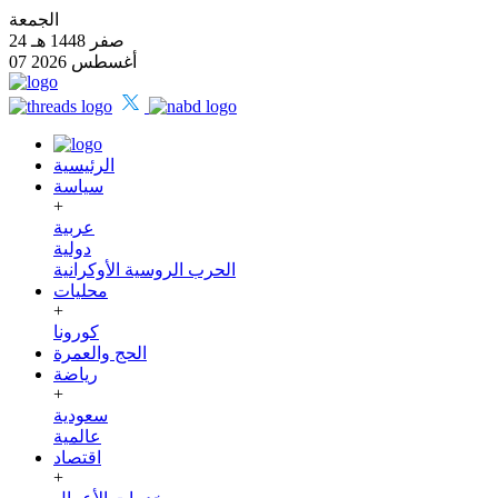
الجمعة
24 صفر 1448 هـ
07 أغسطس 2026
الرئيسية
سياسة
+
عربية
دولية
الحرب الروسية الأوكرانية
محليات
+
كورونا
الحج والعمرة
رياضة
+
سعودية
عالمية
اقتصاد
+