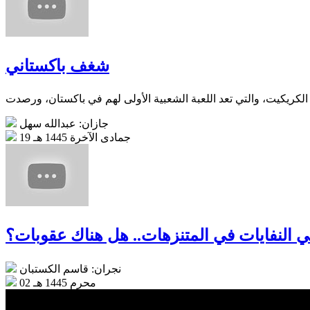
شغف باكستاني
جازان: عبدالله سهل
19 جمادى الآخرة 1445 هـ
 النفايات في المتنزهات.. هل هناك عقوبات؟
نجران: قاسم الكستبان
02 محرم 1445 هـ