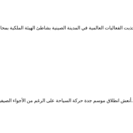
حارة، حيث توافدت إعداد كبيرة من المتنزهين والزوار إلى الواجهة...