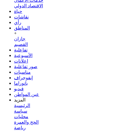
خدمات الأعمال
الاقتصاد الدولي
حياة
نقاشات
رأي
المناطق
+
جازان
القصيم
تفاعلية
الأسبوعية
اعلانات
صور تفاعلية
مناسبات
إنفوجراف
بانوراما
فيديو
عين المواطن
المزيد
الرئيسية
سياسة
محليات
الحج والعمرة
رياضة