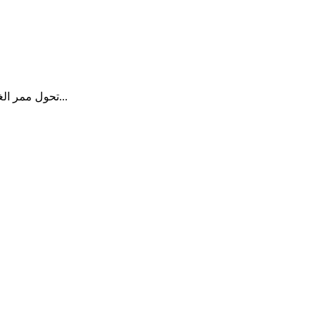
تحول ممر الغروب بشاطئ جازان الشمالي إلى ملتقى يومي، يجمع المحبين، ويرسم السعادة على محياهم، ويضم 55 جلسة عائلية وسط أجواء فرح شتوية...