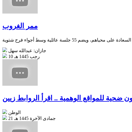
ممر الغروب
جازان: عبدالله سهل
10 رجب 1445 هـ
ون ضحية للمواقع الوهمية .. اقرأ الروابط زيين
الوطن
21 جمادى الآخرة 1445 هـ