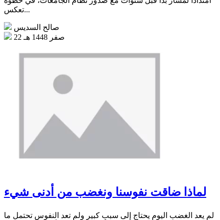
امتدادًا لمسار بدأ قبل سنوات مع صدور نظام الجامعات، في خطوة
تعكس...
صالح السديس
22 صفر 1448 هـ
لماذا ضاقت نفوسنا ونغضب من أدنى شيء
لم يعد الغضب اليوم يحتاج إلى سببٍ كبير ولم تعد النفوس تحتمل ما