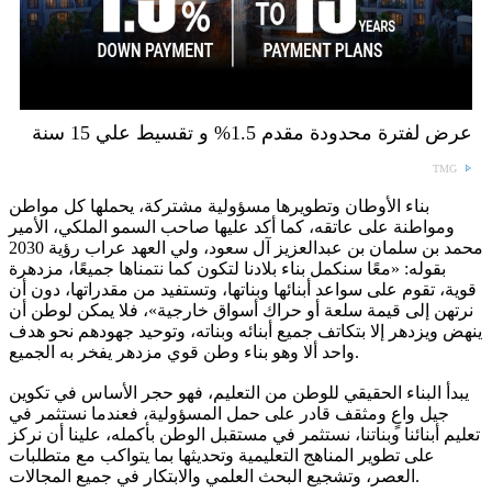
عرض لفترة محدودة مقدم 1.5% و تقسيط علي 15 سنة
TMG
بناء الأوطان وتطويرها مسؤولية مشتركة، يحملها كل مواطن
ومواطنة على عاتقه، كما أكد عليها صاحب السمو الملكي، الأمير
محمد بن سلمان بن عبدالعزيز آل سعود، ولي العهد عراب رؤية 2030
بقوله: «معًا سنكمل بناء بلادنا لتكون كما نتمناها جميعًا، مزدهرة
قوية، تقوم على سواعد أبنائها وبناتها، وتستفيد من مقدراتها، دون أن
نرتهن إلى قيمة سلعة أو حراك أسواق خارجية»، فلا يمكن لوطن أن
ينهض ويزدهر إلا بتكاتف جميع أبنائه وبناته، وتوحيد جهودهم نحو هدف
واحد ألا وهو بناء وطن قوي مزدهر يفخر به الجميع.
يبدأ البناء الحقيقي للوطن من التعليم، فهو حجر الأساس في تكوين
جيل واعٍ ومثقف قادر على حمل المسؤولية، فعندما نستثمر في
تعليم أبنائنا وبناتنا، نستثمر في مستقبل الوطن بأكمله، علينا أن نركز
على تطوير المناهج التعليمية وتحديثها بما يتواكب مع متطلبات
العصر، وتشجيع البحث العلمي والابتكار في جميع المجالات.