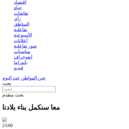
اقتصاد
حياة
نقاشات
رأي
المناطق
تفاعلية
الأسبوعية
اعلانات
صور تفاعلية
مناسبات
إنفوجراف
بانوراما
فيديو
عين المواطن
عدد اليوم
بحث
بحث متقدم
معا سنكمل بناء بلادنا
23:00