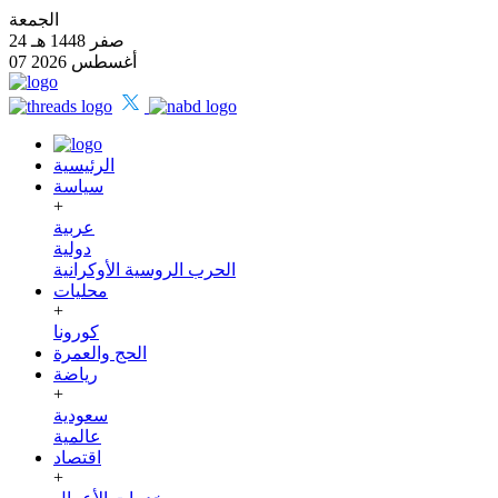
الجمعة
24 صفر 1448 هـ
07 أغسطس 2026
الرئيسية
سياسة
+
عربية
دولية
الحرب الروسية الأوكرانية
محليات
+
كورونا
الحج والعمرة
رياضة
+
سعودية
عالمية
اقتصاد
+