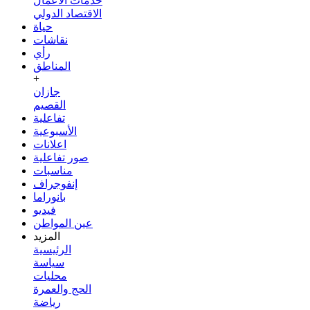
خدمات الأعمال
الاقتصاد الدولي
حياة
نقاشات
رأي
المناطق
+
جازان
القصيم
تفاعلية
الأسبوعية
اعلانات
صور تفاعلية
مناسبات
إنفوجراف
بانوراما
فيديو
عين المواطن
المزيد
الرئيسية
سياسة
محليات
الحج والعمرة
رياضة