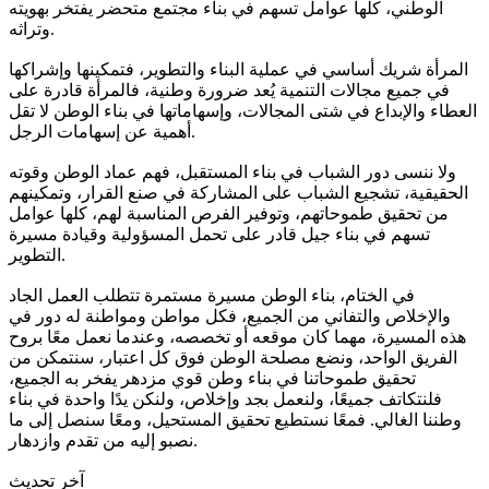
الوطني، كلها عوامل تسهم في بناء مجتمع متحضر يفتخر بهويته
وتراثه.
المرأة شريك أساسي في عملية البناء والتطوير، فتمكينها وإشراكها
في جميع مجالات التنمية يُعد ضرورة وطنية، فالمرأة قادرة على
العطاء والإبداع في شتى المجالات، وإسهاماتها في بناء الوطن لا تقل
أهمية عن إسهامات الرجل.
ولا ننسى دور الشباب في بناء المستقبل، فهم عماد الوطن وقوته
الحقيقية، تشجيع الشباب على المشاركة في صنع القرار، وتمكينهم
من تحقيق طموحاتهم، وتوفير الفرص المناسبة لهم، كلها عوامل
تسهم في بناء جيل قادر على تحمل المسؤولية وقيادة مسيرة
التطوير.
في الختام، بناء الوطن مسيرة مستمرة تتطلب العمل الجاد
والإخلاص والتفاني من الجميع، فكل مواطن ومواطنة له دور في
هذه المسيرة، مهما كان موقعه أو تخصصه، وعندما نعمل معًا بروح
الفريق الواحد، ونضع مصلحة الوطن فوق كل اعتبار، سنتمكن من
تحقيق طموحاتنا في بناء وطن قوي مزدهر يفخر به الجميع،
فلنتكاتف جميعًا، ولنعمل بجد وإخلاص، ولنكن يدًا واحدة في بناء
وطننا الغالي. فمعًا نستطيع تحقيق المستحيل، ومعًا سنصل إلى ما
نصبو إليه من تقدم وازدهار.
آخر تحديث