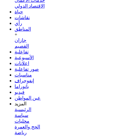
خدمات الأعمال
الاقتصاد الدولي
حياة
نقاشات
رأي
المناطق
+
جازان
القصيم
تفاعلية
الأسبوعية
اعلانات
صور تفاعلية
مناسبات
إنفوجراف
بانوراما
فيديو
عين المواطن
المزيد
الرئيسية
سياسة
محليات
الحج والعمرة
رياضة