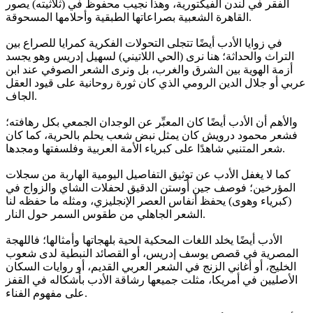
الفقر في لندن الفيكتورية، وهذا نجيب محفوظ في (ثلاثيته) يصور
القاهرة الشعبية بصراعاتها الطبقية وأحلامها المسحوقة.
في زوايا الأدب أيضًا تتجلى التحولات الفكرية كمرايا للصراع بين
التراث والحداثة؛ هنا نرى (الحي اللاتيني) لسهيل إدريس وهو يجسد
أزمة الهوية بين الشرق والغرب، بل ونرى الشعر الصوفي عند ابن
عربي أو جلال الدين الرومي الذي كان ثورة روحانية على قيود العقل
الجاف.
والأهم أن الأدب أيضًا كان المعبِّر عن الوجدان الجمعي بكل رهافته؛
فشعر محمود درويش كان يمثل نبض شعب يحلم بالحرية، كما كان
شعر المتنبي شاهدًا على كبرياء الأمة العربية وفلسفتها ومجدها.
كما لا يغفل الأدب عن توثيق التفاصيل اليومية الهاربة من سجلات
المؤرخين؛ فوصف جين أوستن الدقيق لحفلات الشاي والزواج في
(كبرياء وهوى) يحفظ أنفاس العصر الإنجليزي، ومثله ما حفظه لنا
الشعر الجاهلي من طقوس السمر حول النار.
الأدب أيضًا يخلد اللغات المحكية الحية بلهجاتها وأمثالها؛ فاللهجة
المصرية في قصص يوسف إدريس، أو القصائد النبطية لدى شعوب
الخليج، أو أغاني الزنج في الشعر العربي القديم، أو روايات السكان
الأصليين في أمريكا، مثلت جميعها رشاقة الأدب بأشكاله في القفز
على مفهوم الفناء.