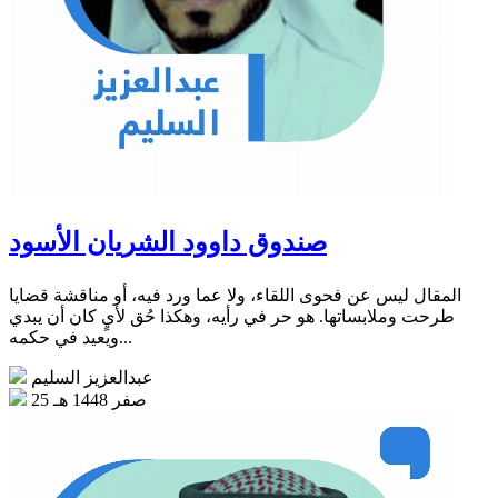
صندوق داوود الشريان الأسود
المقال ليس عن فحوى اللقاء، ولا عما ورد فيه، أو مناقشة قضايا
طرحت وملابساتها. هو حر في رأيه، وهكذا حُق لأيٍ كان أن يبدي
ويعيد في حكمه...
عبدالعزيز السليم
25 صفر 1448 هـ