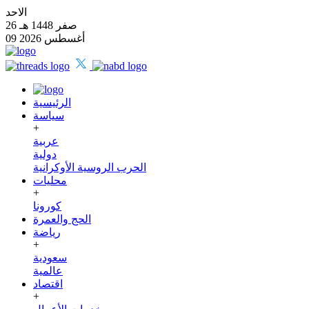
الاحد
26 صفر 1448 هـ
09 أغسطس 2026
الرئيسية
سياسة
+
عربية
دولية
الحرب الروسية الأوكرانية
محليات
+
كورونا
الحج والعمرة
رياضة
+
سعودية
عالمية
اقتصاد
+