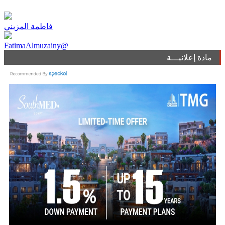
فاطمة المزيني
FatimaAlmuzainy@
مادة إعلانيـــة