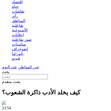
اقتصاد
حياة
نقاشات
رأي
المناطق
تفاعلية
الأسبوعية
اعلانات
صور تفاعلية
مناسبات
إنفوجراف
بانوراما
فيديو
عين المواطن
عدد اليوم
بحث
بحث متقدم
كيف يخلد الأدب ذاكرة الشعوب؟
23:54