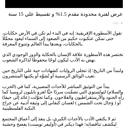
عرض لفترة محدودة مقدم 1.5% و تقسيط علي 15 سنة
TMG
تقول الأسطورة الإفريقية: إنه في البدء لم تكن في الأرض حكايات،
حتى تمكن عنكبوت حكيم من الصعود إلى السماء ليعود محمَّلًا
بالحكايات، وبعدها يبدأ العالم وتتنوع المعرفة.
تختصر هذه الأسطورة علاقة الإنسان بالحكاية والدور الوجودي الذي
نهض به الأدب ليكون لوحًا محفوظًا لذاكرة الشعوب.
ولنبدأ من التاريخ؛ إذ تتجلى الروايات كشهادات حية على التاريخ حين
تغيب الوثائق الرسمية أو تُشوَّه أو يكتبها المنتصرون.
يبدأ من التوثيق المباشر للأحداث المصيرية، كما في (الحرب
والسلام) لتولستوي التي تضمَّنت سردًا حيًّا لغزو نابليون لروسيا كما
رآه الجنود والأرستقراطيون والفلاحون. وكما تحوَّلت (عائد إلى حيفا)
أو ( ؤجال تحت الشمس ) لغسان كنفاني إلى وثيقة أدبية عن جراح
النكبة الفلسطينية.
ثم لا يكتفي الأدب بالأحداث الكبرى، بل ينفذ إلى أعماق المجتمع
ليكشف تناقضاته؛ فهذا ديكنز في (أوليفر تويست) يفضح وحشية