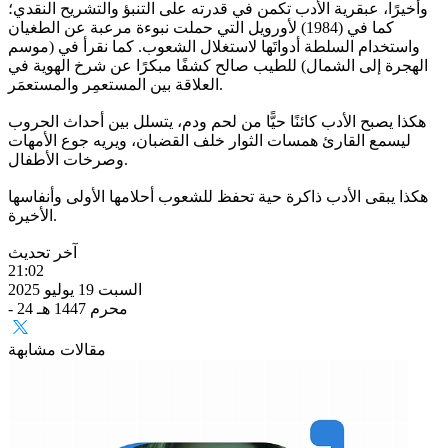
وأخيرًا، عبقرية الأدب تكمن في قدرته على التنبؤ والتشريح النقدي؛
كما في (1984) لأورويل التي حملت نبوءة مرعبة عن الطغيان
واستخدام السلطة أدواتَها لاستغلال الشعوب. كما نقرأ في (موسم
الهجرة إلى الشمال) للطيب صالح كشفًا مبكرًا عن شرخ الهوية في
العلاقة بين المستعمِر والمستعمَر.
هكذا يصبح الأدب كائنًا حيًّا من لحم ودم، يتسلل بين أحداث الحروب
ليسمع القارئ همسات الثوار خلف القضبان، ويريه جوع الأمهات
وصرخات الأطفال.
هكذا يبقى الأدب ذاكرة حية تحفظ للشعوب أحلامها الأولى وأنفاسها
الأخيرة.
آخر تحديث
21:02
السبت 19 يوليو 2025
- 24 محرم 1447 هـ
مقالات مشابهة