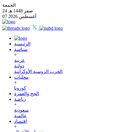
الجمعة
24 صفر 1448 هـ
07 أغسطس 2026
الرئيسية
سياسة
+
عربية
دولية
الحرب الروسية الأوكرانية
محليات
+
كورونا
الحج والعمرة
رياضة
+
سعودية
عالمية
اقتصاد
+