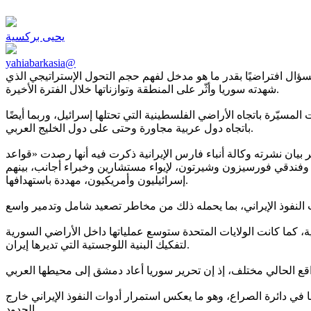
يحيى بركسية
yahiabarkasia@
لسؤال افتراضيًا بقدر ما هو مدخل لفهم حجم التحول الإستراتيجي الذي
شهدته سوريا وأثّر على المنطقة وتوازناتها خلال الفترة الأخيرة.
مسيّرة باتجاه الأراضي الفلسطينية التي تحتلها إسرائيل، وربما أيضًا
باتجاه دول عربية مجاورة وحتى على دول الخليج العربي.
 بيان نشرته وكالة أنباء فارس الإيرانية ذكرت فيه أنها رصدت «قواعد
ي وفندقي فورسيزون وشيرتون، لإيواء مستشارين وخبراء أجانب، بينهم
إسرائيليون وأمريكيون، مهددة باستهدافها.
 كما كانت الولايات المتحدة ستوسع عملياتها داخل الأراضي السورية
لتفكيك البنية اللوجستية التي تديرها إيران.
 في دائرة الصراع، وهو ما يعكس استمرار أدوات النفوذ الإيراني خارج
الحدود.