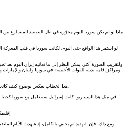
ماذا لو لم تكن سوريا اليوم محرّرة في ظل التصعيد المتسارع بين ال
لو استمر هذا الواقع حتى اليوم، لكانت سوريا في قلب المعركة الح
ولتقريب الصورة أكثر، يمكن النظر إلى ما تعانيه إيران اليوم بعد 
ومراكز إقامة بديلة للقوات الأجنبية» في سوريا ولبنان والإمار
هذا الخطاب يعكس بوضوح كيف كانت سوريا ستصبح ساحة مباشرة للحرب الإيرانية الإسرائيلية لو بقيت تحت النفوذ الإيراني، بما يحمله ذلك من مخاطر تصعيد شامل وتدمير واسع.
في مثل هذا السيناريو، كانت إسرائيل ستتعامل مع سوريا كخط مو
إقليميًا، كانت التداعيات ستكون أكثر خطورة، لكن بفضل ثوّار سوريا، فإن الواقع الحالي مختلف، إذ إن تحرير سوريا أعاد دمشق إلى محيطها العربي.
ومع ذلك، فإن التهديد لم يختفِ بالكامل، إذ شهدت الأيام الماض