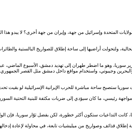
ولايات المتحدة وإسرائيل من جهة، وإيران من جهة أخرى؟ لا يبدو هذا ا
الية، ولتحولت أراضيها إلى ساحة إطلاق للصواريخ البالستية والطائرات ال
تحرير سوريا، وهو ما اضطر طهران إلى تهديد دمشق، الأسبوع الماضي، عبر
ات والبحرين وجيبوتي، واستخدام مواقع داخل دمشق مثل القصر الجمهور
اجهة رئيسي، ما كان سيؤدي إلى ضربات مكثفة للبنية التحتية السورية،
ية إطلاق قذائف وصواريخ من ميليشيات تابعة، في محاولة لإعادة إدخالها