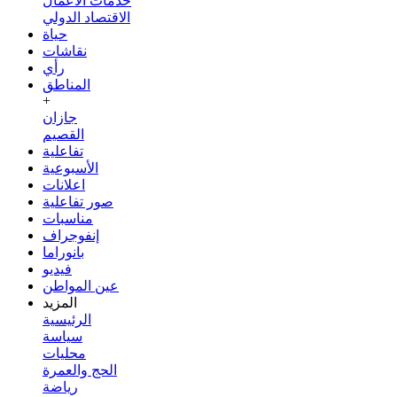
خدمات الأعمال
الاقتصاد الدولي
حياة
نقاشات
رأي
المناطق
+
جازان
القصيم
تفاعلية
الأسبوعية
اعلانات
صور تفاعلية
مناسبات
إنفوجراف
بانوراما
فيديو
عين المواطن
المزيد
الرئيسية
سياسة
محليات
الحج والعمرة
رياضة