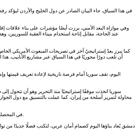
في هذا السياق، جاء البيان الصادر عن دول الخليج والأردن ليؤكد رف
وفي موازاة البعد الأمني، برزت أيضًا مؤشرات على بناء علاقات إقل
عند الحاجة، مقابل إتاحة استخدام ميناء العقبة للسوريين، وه
كما يبرز بعدٌ إستراتيجيٌ آخر في تصريحات المبعوث الأمريكي الخاص 
أن تلعب دورًا محوريًا في هذا السياق عبر مشاريع الأنابيب. هذا
اليوم، تقف سوريا أمام فرصة تاريخية لإعادة تعريف قيمتها وإمكا
سوريا اتخذت موقفًا إستراتيجيًا منذ التحرير وهو أن تتحول إلى
محاولة لتمرير أسلحة من إيران، كما عملت بالتنسيق مع دول الجوار 
في المحصلة، لم يكن تحرير سوريا مجرد تغيير سياسي داخلي، بل إجهاض لمسار كان سيقود المنطقة إلى حرب مفتوحة يكون ضحيتها السوريون والعرب.
دمشق يُعاد بناؤها اليوم كصمام أمان عربي، لتكتب فصلًا جديدًا من تو