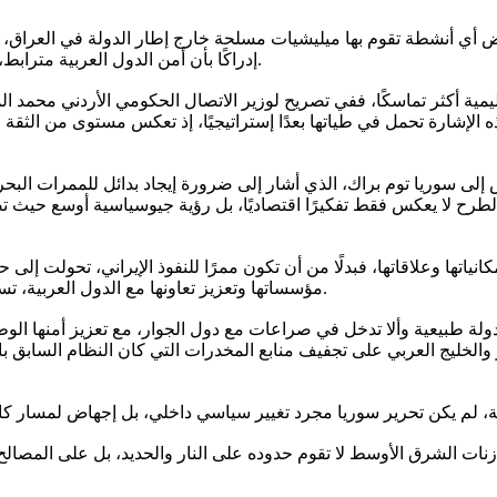
ض أي أنشطة تقوم بها ميليشيات مسلحة خارج إطار الدولة في العراق، مع
إدراكًا بأن أمن الدول العربية مترابط، وأن أي فراغ تملؤه الميليشيات سيتحول إلى مصدر تهديد عابر للحدود.
يمية أكثر تماسكًا، ففي تصريح لوزير الاتصال الحكومي الأردني محمد الم
ذه الإشارة تحمل في طياتها بعدًا إستراتيجيًا، إذ تعكس مستوى من الثق
إلى سوريا توم براك، الذي أشار إلى ضرورة إيجاد بدائل للممرات البحري
 الطرح لا يعكس فقط تفكيرًا اقتصاديًا، بل رؤية جيوسياسية أوسع حيث ت
نياتها وعلاقاتها، فبدلًا من أن تكون ممرًا للنفوذ الإيراني، تحولت إل
مؤسساتها وتعزيز تعاونها مع الدول العربية، تستطيع أن تسهم في تشكيل منظومة أمن واقتصاد فاعلة عربيًا وإقليميًا.
 دولة طبيعية وألا تدخل في صراعات مع دول الجوار، مع تعزيز أمنها الوط
والخليج العربي على تجفيف منابع المخدرات التي كان النظام السابق ب
ازنات الشرق الأوسط لا تقوم حدوده على النار والحديد، بل على المصال