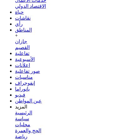
خدمات الأعمال
الاقتصاد الدولي
حياة
نقاشات
رأي
المناطق
+
جازان
القصيم
تفاعلية
الأسبوعية
اعلانات
صور تفاعلية
مناسبات
إنفوجراف
بانوراما
فيديو
عين المواطن
المزيد
الرئيسية
سياسة
محليات
الحج والعمرة
رياضة