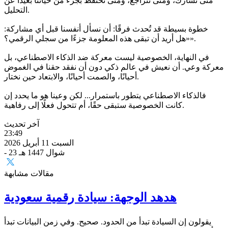
متى نشارك، ومتى نتراجع، ومتى نحتفظ بجزء من حياتنا بعيدًا عن
التحليل.
خطوة بسيطة قد تُحدث فرقًا: أن نسأل أنفسنا قبل أي مشاركة:
«هل أريد أن تبقى هذه المعلومة جزءًا من سجلي الرقمي؟».
في النهاية، الخصوصية ليست معركة ضد الذكاء الاصطناعي، بل
معركة وعي. أن نعيش في عالم ذكي دون أن نفقد حقنا في الغموض
أحيانًا، والصمت أحيانًا، والابتعاد حين نختار.
فالذكاء الاصطناعي يتطور باستمرار... لكن وعينا هو ما يحدد إن
كانت الخصوصية ستبقى حقًا، أم تتحول فعلًا إلى رفاهية.
آخر تحديث
23:49
السبت 11 أبريل 2026
- 23 شوال 1447 هـ
مقالات مشابهة
هدهد الوجهة: سيادة رقمية سعودية
يقولون إن السيادة تبدأ من الحدود. صحيح. وفي زمن البيانات تبدأ