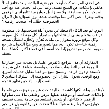
في إحدى المرات، كنت أبحث عن هدية للوالدة، وبعد دقائق امتلأ
هاتفي بإعلانات عن المنتج نفسه، رغم أنني لم أتحدث عنه مع أحد.
لم يكن الأمر مصادفة، ولا سحرًا، بل خوارزمية تتابع أثري الرقمي
بدقة، وتعرف عني أكثر مما توقعت. عندها برز السؤال: هل لا تزال
الخصوصية حقًا... أم أصبحت رفاهية؟
اليوم، لم يعد الذكاء الاصطناعي مجرد أداة نستخدمها، بل منظومة
تراقب وتتعلم وتبني استنتاجاتها باستمرار. كل ضغطة، كل صورة،
وكل موقع نزوره يتحول إلى بيانات تُخزَّن وتُحلَّل، لتشكّل نسخة
رقمية عنا—قد تكون أدق مما نتصوره. ومع هذا التحول، يتراجع
مفهوم الخصوصية تدريجيًا، لنجد أنفسنا في فضاء أكثر انكشافًا مما
نعتقد.
المفارقة أن هذا التراجع لا يُفرض علينا، بل يحدث عبر اختياراتنا
اليومية. نمنح التطبيقات صلاحيات واسعة، ونوافق على شروط
الاستخدام دون قراءة، ونسمح بتتبع مواقعنا مقابل خدمات أسرع.
ومع الوقت، يتحول التنازل عن الخصوصية إلى سلوك اعتيادي لا
نلتفت إليه... إلا حين تظهر نتائجه.
الأمثلة بسيطة، لكنها كاشفة: طالبة تبحث عن موضوع صحي فتُفاجأ
بإعلانات حساسة، أو موظفة يصلها عرض وظيفي بناءً على سلوكها
الرقمي لا كفاءتها، أو شخص يُستبعد من خدمة بسبب تصنيف
خوارزمي لا يعلم عنه شيئًا. هنا لا نتحدث عن رفاهية، بل عن حق
يتآكل بصمت.