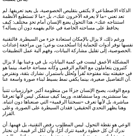
الذكاء الاصطناعي لا يكتفي بتقليص الخصوصية، بل يعيد تعريفها. لم
تعد تعني «ما لا يعرفه الآخرون عنك»، بل «ما لا تستطيع الأنظمة
استنتاجه عنك». هذا التحول يضع الإنسان أمام تحدٍ مختلف: كيف
يحافظ على مساحته الخاصة في عالم يفهمه دون أن يسأله؟
ورغم ذلك، لا يزال بالإمكان استعادة جزء من السيطرة. فالتقنية
نفسها توفر أدوات للحماية إذا استُخدمت بوعي؛ من مراجعة إعدادات
الخصوصية، إلى تقليل مشاركة البيانات، وفهم آلية عمل التطبيقات.
المشكلة الأعمق ليست في كمية البيانات، بل في وعينا بها. لا يزال
كثيرون يتعاملون مع العالم الرقمي وكأنه مساحة خاصة، بينما هو
في حقيقته بيئة مفتوحة تُقرأ وتُحلل باستمرار. نشارك بثقة، ونفترض
أن التفاصيل صغيرة، بينما يكفي نمط بسيط لبناء صورة واسعة عنا.
ومع الوقت، يصبح الإنسان جزءًا من منظومة أكبر. خوارزميات تتنبأ
بما سنشتريه، وما سنشاهده، وربما كيف سنفكر. ليس لأنها تعرفنا
مباشرة، بل لأنها تعرف «نسختنا الرقمية» التي صنعناها دون انتباه.
وهنا يظهر التحدي الحقيقي: فقدان السيطرة على الصورة، وعلى
القرار.
الوعي هو نقطة التحول. ليس المطلوب رفض التقنية، بل فهمها. أن
ندرك أن كل خطوة رقمية تترك أثرًا، وأن لكل أثر قيمة. أن نختار