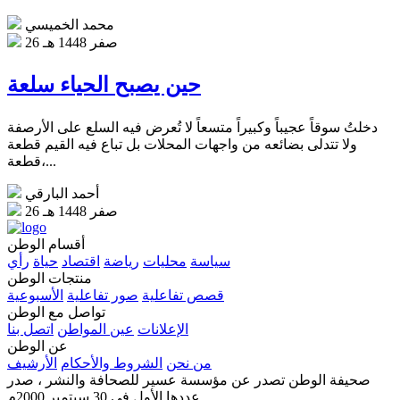
محمد الخميسي
26 صفر 1448 هـ
حين يصبح الحياء سلعة
دخلتُ سوقاً عجيباً وكبيراً متسعاً لا تُعرض فيه السلع على الأرصفة
ولا تتدلى بضائعه من واجهات المحلات بل تباع فيه القيم قطعة
قطعة،...
أحمد البارقي
26 صفر 1448 هـ
أقسام الوطن
سياسة
محليات
رياضة
اقتصاد
حياة
رأي
منتجات الوطن
قصص تفاعلية
صور تفاعلية
الأسبوعية
تواصل مع الوطن
الإعلانات
عين المواطن
اتصل بنا
عن الوطن
من نحن
الشروط والأحكام
الأرشيف
صحيفة الوطن تصدر عن مؤسسة عسير للصحافة والنشر ، صدر
عددها الأول في 30 سبتمبر 2000م