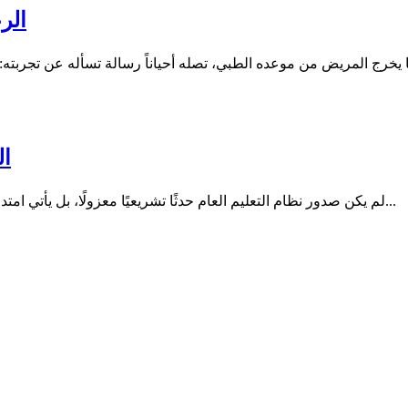
الر
ال
لم يكن صدور نظام التعليم العام حدثًا تشريعيًا معزولًا، بل يأتي امتدادًا لمسار بدأ قبل سنوات مع صدور نظام الجامعات، في خطوة تعكس...