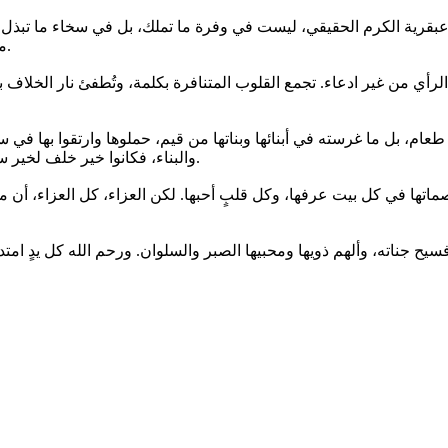
 عبقرية الكرم الحقيقي، ليست في وفرة ما تملك، بل في سخاء ما تبذل ح
من أحسنت إليه كأنها تستكثر على نفسها فضل الإحسان وترده إلى الله.
ي من غير ادعاء. تجمع القلوب المتنافرة بكلمة، وتُطفئ نار الخلاف با
طعام، بل ما غرسته في أبنائها وبناتها من قيم، حملوها وارتقوا بها في س
والبناء، فكانوا خير خلف لخير سلف، يحملون في أرواحهم شيئا من نورها، وفي سلوكهم شيئا من نبلها.
 بصماتها في كل بيت عرفها، وكل قلبٍ أحبها. لكن العزاء، كل العزاء، أن 
 جناته، وألهم ذويها ومحبيها الصبر والسلوان. ورحم الله كل يدٍ امتدت 