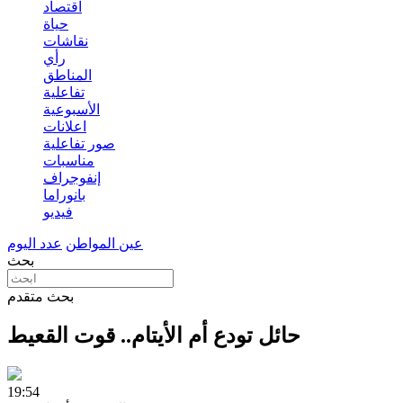
اقتصاد
حياة
نقاشات
رأي
المناطق
تفاعلية
الأسبوعية
اعلانات
صور تفاعلية
مناسبات
إنفوجراف
بانوراما
فيديو
عين المواطن
عدد اليوم
بحث
بحث متقدم
حائل تودع أم الأيتام.. قوت القعيط
19:54