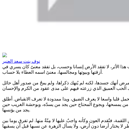
نوف بنت سعد العنبر
 هذا الأثر، لا تفقد الأرض إنسانا وحسب، بل تفقد معنىً كان يسري في
أزقتها وبيوتها ومجالسها، معنىً اسمه العطاء بلا حساب.
ض أنهك جسدها، لكنه لم يُنهك ذكراها، ولم يمحُ من صدور أهل حائل
تحمل قلبا واسعا لا يعرف الضيق، ويدا ممدودة لا تعرف الانقباض. أطلق
 يجد من يمسحها، وبجوع المحتاج حين يجد من يسدّه، وبوحشة الغريب حين
يجد من يؤنسها.
ة، فتُقدم العون وكأنه واجبٌ عليها لا مِنّةٌ منها. لم تفرق يوما بين