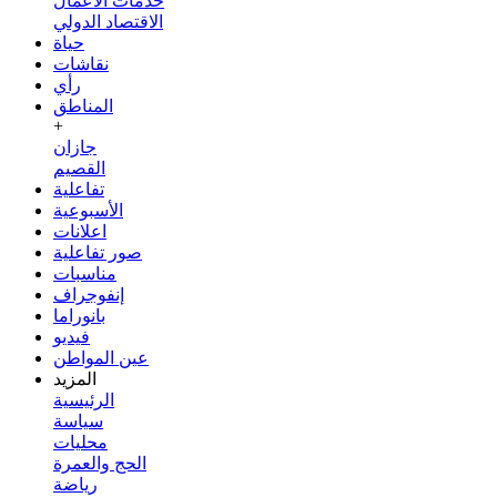
خدمات الأعمال
الاقتصاد الدولي
حياة
نقاشات
رأي
المناطق
+
جازان
القصيم
تفاعلية
الأسبوعية
اعلانات
صور تفاعلية
مناسبات
إنفوجراف
بانوراما
فيديو
عين المواطن
المزيد
الرئيسية
سياسة
محليات
الحج والعمرة
رياضة