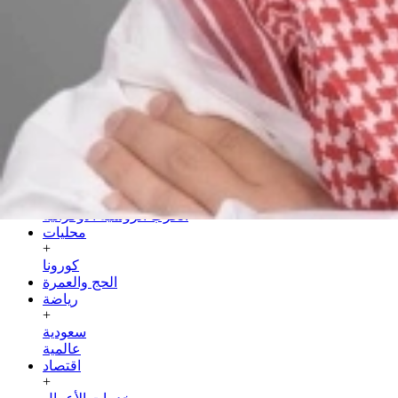
الجمعة
24 صفر 1448 هـ
07 أغسطس 2026
الرئيسية
سياسة
+
عربية
دولية
الحرب الروسية الأوكرانية
محليات
+
كورونا
الحج والعمرة
رياضة
+
سعودية
عالمية
اقتصاد
+