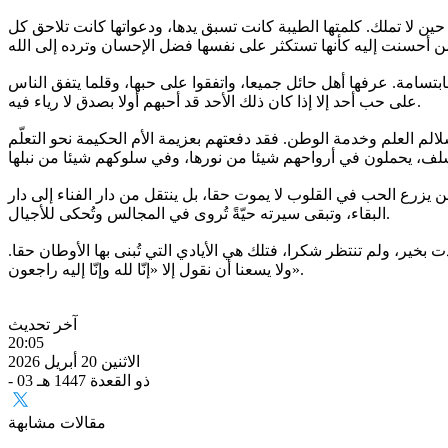
ين لا تملك. كلمتها الطيبة كانت تسبق يدها، ودعواتها كانت تلاحق كل
بتسامة. عرفها أهل حائل جميعا، واتفقوا على حبها، وقلما يتفق الناس
على حب أحد إلا إذا كان ذلك الأحد قد أحبهم أولا بصدق لا رياء فيه.
لالم العلم وخدمة الوطن. فقد دفعتهم بعزيمة الأم الحكيمة نحو التعلّم
من يزرع الحب في القلوب لا يموت حقا، بل ينتقل من دار الفناء إلى دار
البقاء، وتبقى سيرته حيّةً تُروى في المجالس وتُحكى للأجيال.
بخير، ولم تنتظر شكرا، فتلك هي الأيادي التي تُبنى بها الأوطان حقا.
ولا يسعنا أن نقول إلا «إنّا لله وإنّا إليه راجعون».
آخر تحديث
20:05
الاثنين 20 أبريل 2026
- 03 ذو القعدة 1447 هـ
مقالات مشابهة