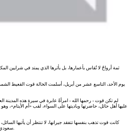
ثمة أرواحٌ لا تُقاس بأعمارها، بل بأثرها الذي يمتد في شرايين 
يوم الأحد، التاسع عشر من أبريل، أسلمت الخالة قوت القعيط الشمر
لم تكن قوت - رحمها الله - امرأةً عابرة في سيرة هذه المدينة ال
عليها أهل حائل، حاضرتها وباديتها على السواء، لقب «أم الأيتام»، وه
كانت قوت تذهب بنفسها تتفقد جيرانها، لا تنتظر أن يأتيها السائل، 
سعودي وأجنبي، ولم تسأل الجائع عن هويته قبل أن تُطعمه. كان عطاؤها كالمطر لا يختار أرضا دون أرض، ولا يسأل الزهرة عن نسبها قبل أن يسقيها.