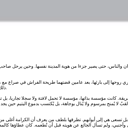
المكان والناس، حتى يصير جزءا من هوية المدينة نفسها. وحين يرحل صاحب
ي روحها إلى بارئها، بعد عامين قضتهما طريحة الفراش في صراع مع مر
ذلك الحب العميق الذي زرعته فيهم على مدى عقود من الكرم والإحسان.
عريقة. كانت مؤسسة بذاتها، مؤسسة لا تحمل لافتة ولا سجلا تجاريا، بل 
و لقبٌ لا يُمنح بمرسوم ولا يُنال بوجاهة، بل يُكتسب بدموع اليتيم حين
بل تسعى هي إلى أبوابهم. تطرقها بلطف من يعرف أن الكرامة أغلى من اللقم