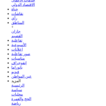
خدمات الأعمال
الاقتصاد الدولي
حياة
نقاشات
رأي
المناطق
+
جازان
القصيم
تفاعلية
الأسبوعية
اعلانات
صور تفاعلية
مناسبات
إنفوجراف
بانوراما
فيديو
عين المواطن
المزيد
الرئيسية
سياسة
محليات
الحج والعمرة
رياضة