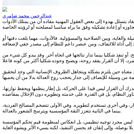
عبدالرحمن محمد ضامري
قاد يتسلل بهدوء إلى بعض العقول المهنية مفاده أن من يمتلك الأدوات
ة والغاية، وبين الصلاحية والمسؤولية. فالأدوات، مهما بلغت دقتها أو
أو تنفذ شكليا بينما تدار نتائجها في اتجاه آخر. وقد يبدو كل شيء من
د معناه حين يلتزم بشكله ويتجاهل الظروف الإنسانية التي وجد لتحقيق
يدرك أن القرار ليس قيدا على الحركة، بل إطار ينظمها ويحفظ توازنها،
رار، وفي أخرى تستخدم لتطويره. وفي الأولى تتضخم المصالح الفردية،
بينما في الثانية تتعزز الثقة المؤسسية ويترسخ الشعور بالعدالة.
داري ليس مجرد توجيه تنظيمي، بل انعكاس لمنظومة قيم تحكم المؤسسة