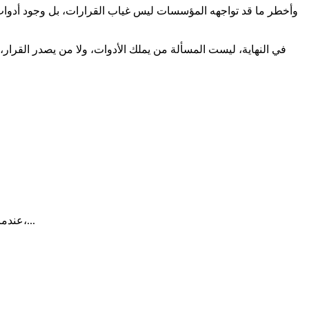
وأخطر ما قد تواجهه المؤسسات ليس غياب القرارات، بل وجود أدوات 
في النهاية، ليست المسألة من يملك الأدوات، ولا من يصدر القرار،
عندما يخرج المريض من موعده الطبي، تصله أحياناً رسالة تسأله عن تجربته:هل كان الحصول على الموعد سهلاً، هل عامله الفريق الصحي باحترام،...