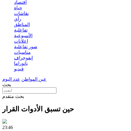
اقتصاد
حياة
نقاشات
رأي
المناطق
تفاعلية
الأسبوعية
اعلانات
صور تفاعلية
مناسبات
إنفوجراف
بانوراما
فيديو
عين المواطن
عدد اليوم
بحث
بحث متقدم
حين تسبق الأدوات القرار
23:46