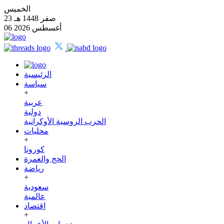
الخميس
23 صفر 1448 هـ
06 أغسطس 2026
الرئيسية
سياسة
+
عربية
دولية
الحرب الروسية الأوكرانية
محليات
+
كورونا
الحج والعمرة
رياضة
+
سعودية
عالمية
اقتصاد
+