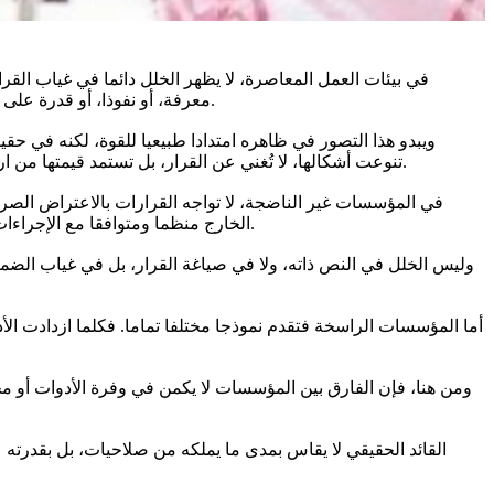
في بيئات العمل المعاصرة، لا يظهر الخلل دائما في غياب القرا
معرفة، أو نفوذا، أو قدرة على التنفيذ، أو تحكما في الموارد، لم يعد معنيا بالقرار، بل أصبح قادرا على تجاوزه أو إعادة تشكيله وفق ما يراه مناسبا لمصلحته أو لرؤيته الخاصة.
ويبدو هذا التصور في ظاهره امتدادا طبيعيا للقوة، لكنه في حقيق
تنوعت أشكالها، لا تُغني عن القرار، بل تستمد قيمتها من ارتباطها به وخضوعها لإطاره. وحين تنفصل عنه، تتحول من وسيلة للتنفيذ إلى أداة للالتفاف، ومن عنصر داعم للنظام إلى مصدر خفي لإضعافه.
في المؤسسات غير الناضجة، لا تواجه القرارات بالاعتراض الصريح،
الخارج منظما ومتوافقا مع الإجراءات، لكن المعنى الحقيقي للقرار يكون قد تآكل من الداخل. لا أحد يعلن التمرد، إلا أن القرار يفقد روحه، ويصبح وجوده شكليا أكثر من كونه فاعلا.
وليس الخلل في النص ذاته، ولا في صياغة القرار، بل في غياب الضمير
أما المؤسسات الراسخة فتقدم نموذجا مختلفا تماما. فكلما ازدادت الأد
ومن هنا، فإن الفارق بين المؤسسات لا يكمن في وفرة الأدوات أو مح
القائد الحقيقي لا يقاس بمدى ما يملكه من صلاحيات، بل بقدرته