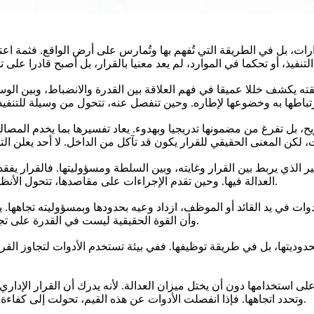
رات، بل في الطريقة التي تُفهم بها وتُمارس على أرض الواقع. فثمة اعت
ته يكشف خللا عميقا في فهم العلاقة بين القدرة والانضباط، وبين الوسيل
 بل تفرغ من مضمونها تدريجيا وبهدوء. يعاد تفسيرها بما يخدم المصالح، 
 الذي يربط بين القرار وغايته، وبين السلطة ومسؤوليتها. فالقرار يفق
العدالة فيها. وحين تقدم الإجراءات على مقاصدها، تتحول الأنظمة من وسيلة للإنصاف إلى جدار يحجب روح العدالة بدلا من أن يحميها.
وات في يد القائد أو الموظف، ازداد وعيه بحدودها وبمسؤوليته تجاهها. 
وأن القوة الحقيقية ليست في القدرة على تجاوز النظام، بل في القدرة على خدمته وتطويره دون الإخلال بمقاصده.
دوديتها، بل في طريقة توظيفها. ففي بيئة تستخدم الأدوات لتجاوز الق
 على استخدامها دون أن يختل ميزان العدالة. لأنه يدرك أن القرار الإ
وتحدد اتجاهها. فإذا انفصلت الأدوات عن هذه القيم، تحولت إلى كفاءة بلا بوصلة، وإلى إتقان قد يحسن التنفيذ، لكنه يسيء الأثر ويشوه الغاية.