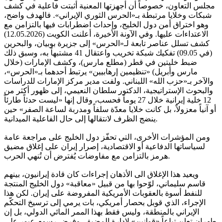
مجلس التعاون، خصوصاً أن أجهزتها المعنية أثبتت فاعلية في كشف
شبكات وخلايا مرتبطة بـ«الحرس الثوري الإيراني». فالهدف واضح،
وهو اختراق أمن دول الخليج، وإحداث اضطرابات فيها بالتزامن مع
الاعتداءات عليها. وفي الآونة الأخيرة، أعلنت الكويت (12.05.2026)
كشف تسلل عناصر تابعة لـ«الحرس» إلى جزيرة بوبيان، والبحرين
(في 09.05) تفكيك شبكة تخريب واعتقال 41 مشتبهاً به، وسبق ذلك
ضبط خليتين في قطر (مطلع مارس)، وكشف الإمارات (خلال
مارس وأبريل) «تنظيمين إرهابيين» يرتبط أحدهما بـ«الحرس»،
والآخر بـ«حزب الله» اللبناني. ولفت مدير مركز الإمارات للدراسات
والبحوث الإستراتيجية، الدكتور سلطان النعيمي، إلى ظهور أكثر من
12 خلية إيرانية خلال 27 يوماً فحسب، وقال إنها «ليست حدثاً طارئاً
أو آنياً معزولاً، بل كانت خلايا معدّة سلفاً ومدربة لساعة الصفر» حين
ينضج الظرف لانتقالها إلى حال الفاعلية الميدانية.
ومن المؤشرات الأخرى، التي تحفّز دول الخليج على مراجعة عامة
لسياساتها الدفاعية أو الاقتصادية، إصرار إيران على إغلاق مضيق
هرمز بالتزامن مع مفاوضات يُفترض أن تُنهي الحرب.
ويعيد هذا الإغلاق الى الأذهان إجراءات كان قادة إيرانيون، بينهم
قاسم سليماني، لوّحوا بها من قبيل «معاقبة» دول الخليج المنتجة
للنفط أسوة بالعقوبات الأمريكية المفروضة على إيران. لكن هذا
الإجراء، الذي قوبل بحصار أمريكي، بات يرمي إلى ترسيخ التحكّم
الإيراني بالمنطقة، وليس فقط بهذا الممر المائي الدولي، بل إن
طهران تعلن تباعاً «قوانين» لإدارة المضيق، وفرض رسوم عبور على