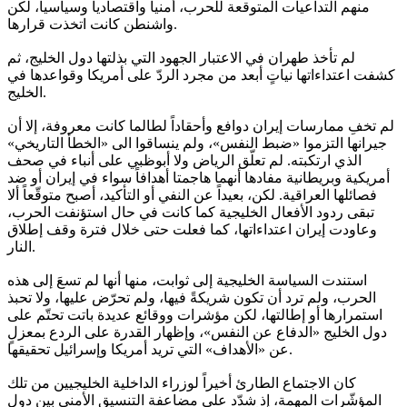
منهم التداعيات المتوقعة للحرب، أمنياً واقتصادياً وسياسياً، لكن
واشنطن كانت اتخذت قرارها.
لم تأخذ طهران في الاعتبار الجهود التي بذلتها دول الخليج، ثم
كشفت اعتداءاتها نياتٍ أبعد من مجرد الردّ على أمريكا وقواعدها في
الخليج.
لم تخفِ ممارسات إيران دوافع وأحقاداً لطالما كانت معروفة، إلا أن
جيرانها التزموا «ضبط النفس»، ولم ينساقوا الى «الخطأ التاريخي»
الذي ارتكبته. لم تعلّق الرياض ولا أبوظبي على أنباء في صحف
أمريكية وبريطانية مفادها أنهما هاجمتا أهدافاً سواء في إيران أو ضد
فصائلها العراقية. لكن، بعيداً عن النفي أو التأكيد، أصبح متوقّعاً ألا
تبقى ردود الأفعال الخليجية كما كانت في حال استؤنفت الحرب،
وعاودت إيران اعتداءاتها، كما فعلت حتى خلال فترة وقف إطلاق
النار.
استندت السياسة الخليجية إلى ثوابت، منها أنها لم تسعَ إلى هذه
الحرب، ولم ترد أن تكون شريكةً فيها، ولم تحرّض عليها، ولا تحبذ
استمرارها أو إطالتها، لكن مؤشرات ووقائع عديدة باتت تحتّم على
دول الخليج «الدفاع عن النفس»، وإظهار القدرة على الردع بمعزلٍ
عن «الأهداف» التي تريد أمريكا وإسرائيل تحقيقها.
كان الاجتماع الطارئ أخيراً لوزراء الداخلية الخليجيين من تلك
المؤشّرات المهمة، إذ شدّد على مضاعفة التنسيق الأمني بين دول