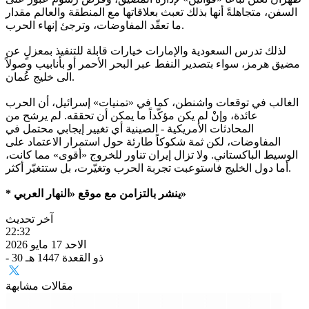
السفن، متجاهلةً أنها بذلك تعبث بعلاقاتها مع المنطقة والعالم مقدار
ما تعقّد المفاوضات، وترجئ إنهاء الحرب.
لذلك تدرس السعودية والإمارات خيارات قابلة للتنفيذ بمعزلٍ عن
مضيق هرمز، سواء بتصدير النفط عبر البحر الأحمر أو بأنابيب وصولاً
الى خليج عُمان.
الغالب في توقعات واشنطن، كما في «تمنيات» إسرائيل، أن الحرب
عائدة، وإنْ لم يكن مؤكّداً ما يمكن أن تحققه. لم يرشح من
المحادثات الأمريكية - الصينية أي تغيير إيجابي محتمل في
المفاوضات، لكن ثمة شكوكاً طارئة حول استمرار الاعتماد على
الوسيط الباكستاني. ولا تزال إيران تناور للخروج «أقوى» مما كانت،
أما دول الخليج فاستوعبت تجربة الحرب وتغيّرت، بل ستتغيّر أكثر.
* ينشر بالتزامن مع موقع «النهار العربي»
آخر تحديث
22:32
الاحد 17 مايو 2026
- 30 ذو القعدة 1447 هـ
مقالات مشابهة