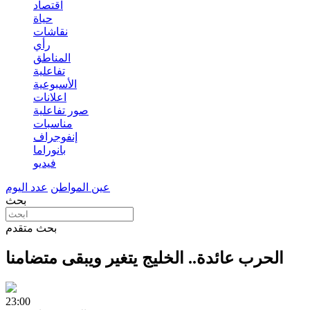
اقتصاد
حياة
نقاشات
رأي
المناطق
تفاعلية
الأسبوعية
اعلانات
صور تفاعلية
مناسبات
إنفوجراف
بانوراما
فيديو
عين المواطن
عدد اليوم
بحث
بحث متقدم
الحرب عائدة.. الخليج يتغير ويبقى متضامنا
23:00