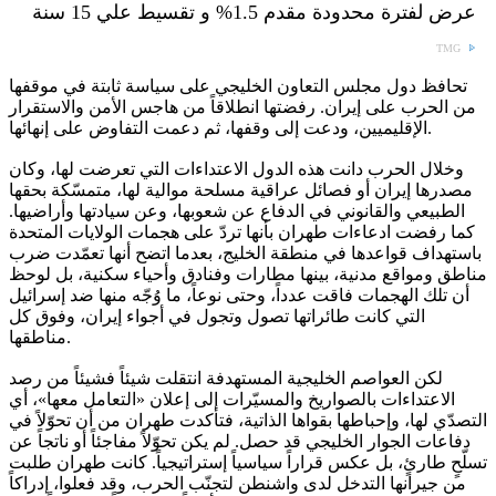
عرض لفترة محدودة مقدم 1.5% و تقسيط علي 15 سنة
TMG
تحافظ دول مجلس التعاون الخليجي على سياسة ثابتة في موقفها
من الحرب على إيران. رفضتها انطلاقاً من هاجس الأمن والاستقرار
الإقليميين، ودعت إلى وقفها، ثم دعمت التفاوض على إنهائها.
وخلال الحرب دانت هذه الدول الاعتداءات التي تعرضت لها، وكان
مصدرها إيران أو فصائل عراقية مسلحة موالية لها، متمسّكة بحقها
الطبيعي والقانوني في الدفاع عن شعوبها، وعن سيادتها وأراضيها.
كما رفضت ادعاءات طهران بأنها تردّ على هجمات الولايات المتحدة
باستهداف قواعدها في منطقة الخليج، بعدما اتضح أنها تعمّدت ضرب
مناطق ومواقع مدنية، بينها مطارات وفنادق وأحياء سكنية، بل لوحظ
أن تلك الهجمات فاقت عدداً، وحتى نوعاً، ما وُجّه منها ضد إسرائيل
التي كانت طائراتها تصول وتجول في أجواء إيران، وفوق كل
مناطقها.
لكن العواصم الخليجية المستهدفة انتقلت شيئاً فشيئاً من رصد
الاعتداءات بالصواريخ والمسيّرات إلى إعلان «التعامل معها»، أي
التصدّي لها، وإحباطها بقواها الذاتية، فتأكدت طهران من أن تحوّلاً في
دفاعات الجوار الخليجي قد حصل. لم يكن تحوّلاً مفاجئاً أو ناتجاً عن
تسلّحٍ طارئٍ، بل عكس قراراً سياسياً إستراتيجياً. كانت طهران طلبت
من جيرانها التدخل لدى واشنطن لتجنّب الحرب، وقد فعلوا، إدراكاً