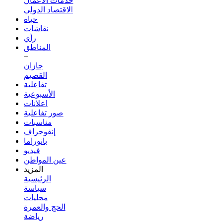
خدمات الأعمال
الاقتصاد الدولي
حياة
نقاشات
رأي
المناطق
+
جازان
القصيم
تفاعلية
الأسبوعية
اعلانات
صور تفاعلية
مناسبات
إنفوجراف
بانوراما
فيديو
عين المواطن
المزيد
الرئيسية
سياسة
محليات
الحج والعمرة
رياضة