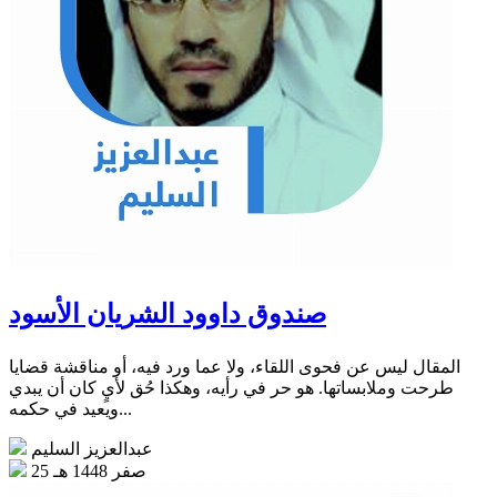
صندوق داوود الشريان الأسود
المقال ليس عن فحوى اللقاء، ولا عما ورد فيه، أو مناقشة قضايا
طرحت وملابساتها. هو حر في رأيه، وهكذا حُق لأيٍ كان أن يبدي
ويعيد في حكمه...
عبدالعزيز السليم
25 صفر 1448 هـ