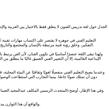
الجدل حول لغة تدريس الفنون لا يتعلق فقط بالاختيار بين العربية وا
التعليم الفني في جوهره لا يقتصر على اكتساب مهارات تقنية كال
التفكير، وخلق رؤية فنية مرتبطة بالإنسان والمجتمع والتاريخ. فالفنان ليس مجرد مستخدم محترف للأدوات، بل صاحب موقف ورؤية وقادر على تقديم أعمال تترك أثرًا ثقافيًا وفكريًا يتجاوز حدود اللحظة.
ولهذا تبقى اللغة عنصرًا أساسيًا في تكوين الفنان، لأن الفن يرتبط 
الإبداعية العالمية، إلا أن التعبير الفني العميق غالبًا ما ينطلق م
وعندما يصبح التعليم الفني منفصلًا لغويًا وثقافيًا عن البيئة المحلي
دون أن تمتلك صوتًا خاصًا. بينما التجارب التي استطاعت الوصول إ
وفي هذا الإطار، أوضح (المتحدث الرسمي المكلف عبدالمجيد العساف)
والواقع أن هذا التوازن يبدو الأقرب إلى احتياجات التعليم الفني اليوم، فالمطلوب ليس الانغلاق على العربية أو الارتهان الكامل للإنجليزية، بل بناء نموذج يجمع بين الاثنين.