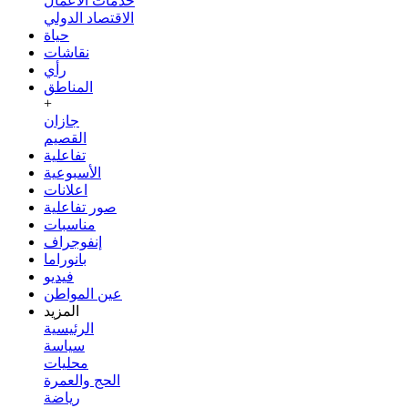
خدمات الأعمال
الاقتصاد الدولي
حياة
نقاشات
رأي
المناطق
+
جازان
القصيم
تفاعلية
الأسبوعية
اعلانات
صور تفاعلية
مناسبات
إنفوجراف
بانوراما
فيديو
عين المواطن
المزيد
الرئيسية
سياسة
محليات
الحج والعمرة
رياضة