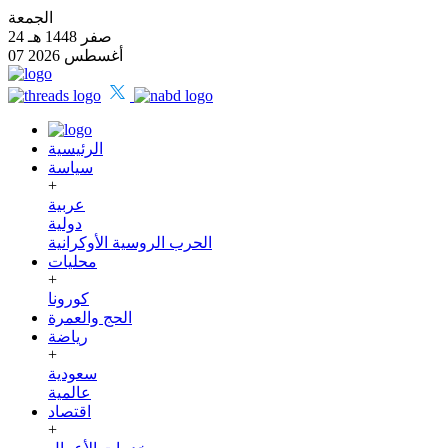
الجمعة
24 صفر 1448 هـ
07 أغسطس 2026
الرئيسية
سياسة
+
عربية
دولية
الحرب الروسية الأوكرانية
محليات
+
كورونا
الحج والعمرة
رياضة
+
سعودية
عالمية
اقتصاد
+