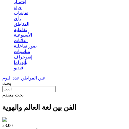
اقتصاد
حياة
نقاشات
رأي
المناطق
تفاعلية
الأسبوعية
اعلانات
صور تفاعلية
مناسبات
إنفوجراف
بانوراما
فيديو
عين المواطن
عدد اليوم
بحث
بحث متقدم
الفن بين لغة العالم والهوية
23:00