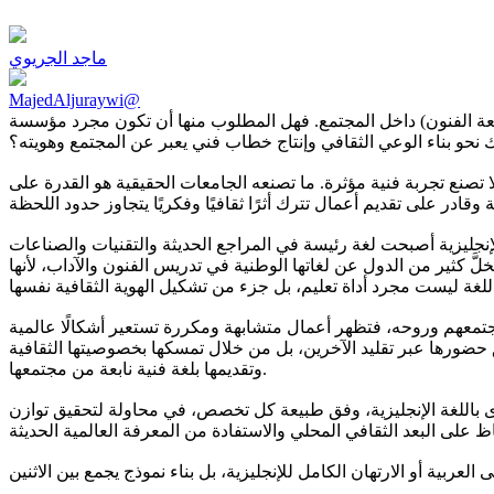
ماجد الجريوي
MajedAljuraywi@
جامعة الفنون) داخل المجتمع. فهل المطلوب منها أن تكون مجرد مؤسسة
لك نحو بناء الوعي الثقافي وإنتاج خطاب فني يعبر عن المجتمع وهويته؟
ا تصنع تجربة فنية مؤثرة. ما تصنعه الجامعات الحقيقية هو القدرة على
الإنجليزية أصبحت لغة رئيسة في المراجع الحديثة والتقنيات والصناعات
تخلَّ كثير من الدول عن لغاتها الوطنية في تدريس الفنون والآداب، لأنها
ايا مجتمعهم وروحه، فتظهر أعمال متشابهة ومكررة تستعير أشكالًا عالمية
تحقق حضورها عبر تقليد الآخرين، بل من خلال تمسكها بخصوصيتها الثقافية
وتقديمها بلغة فنية نابعة من مجتمعها.
ى باللغة الإنجليزية، وفق طبيعة كل تخصص، في محاولة لتحقيق توازن