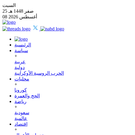
السبت
25 صفر 1448 هـ
08 أغسطس 2026
الرئيسية
سياسة
+
عربية
دولية
الحرب الروسية الأوكرانية
محليات
+
كورونا
الحج والعمرة
رياضة
+
سعودية
عالمية
اقتصاد
+