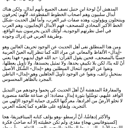
المدهش أنَّ لوحةَ ابن حنبل تصف الجميع بأنهم أبدال، ولكن هناك
أبدال سلبيون وهم أصحاب الخطوط المقطوعة، لأنَّهم: يُحرفون
وينتحلون ويؤولون، وهذه صفات غير العرب، وأما أهل الحديث -شكل
الخط الأكبر المحاذي للمصحف- فهم الأبدال الإيجابيون، وهم العرب
في أصل نظرتهم الوجودية، أولئك الذين يحرسون بنية الواقع،
وطريقة العربي في إدراك وجوده.
ومن هذا المنطلق نفى أهل الحديث عن الوجود تحريفَ الغالين وهو
«إبدال» الألفاظ والمعاني عن مراد الله كما تنظر إليه العينُ العربية
حسيًّا بالمصحف، فحين يقول القرآن: «يد الله فوق أيديهم» فهذا يعني
أنّ لله يدًا، لكن بلا تكييفٍ يحدها، ولا تمثيل يجسدها، ولا تأويل يعطلها،
ونفوا عن الوجود انتحال المبطلين وهو «إبدال» الشَّكل الأصيل
بمتخيلٍ زائف، ونفوا عن الوجود تأويلَ الجاهلين وهو «إبدال» الباطن
المجرد بالظَّاهر المحسوس.
والمفارقةُ المدهشة أنَّ أهلَ الحديث كي يحموا وجودهم من التبديل
الوافد عليهم، توسَّلوا بثورة إبدالٍ مضادة؛ أي صناعة طائفة منصورة
لا تخلو الأرضُ من أفرادها، معركتها الكبرى حماية الوجود الإلهي من
التجريد، وإبقاؤه على ظاهره كما يُحسّه العربي.
والأكثر إدهاشًا، أنَّ أرسطو -وهو يؤلف كتابه الميتافيزيقا- هجا
إكسينوفانيس بهجاءٍ مقذع، ولم تكن خطيئته إلا أنه صاحبُ فكرة
اللوحة الأولى التي تربط المطلقَ والوجود بالحس الثقافي، وأرسطو