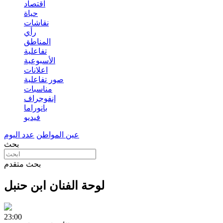
اقتصاد
حياة
نقاشات
رأي
المناطق
تفاعلية
الأسبوعية
اعلانات
صور تفاعلية
مناسبات
إنفوجراف
بانوراما
فيديو
عين المواطن
عدد اليوم
بحث
بحث متقدم
لوحة الفنان ابن حنبل
23:00