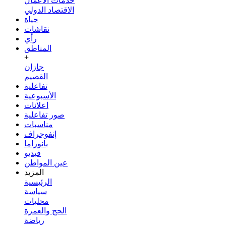
خدمات الأعمال
الاقتصاد الدولي
حياة
نقاشات
رأي
المناطق
+
جازان
القصيم
تفاعلية
الأسبوعية
اعلانات
صور تفاعلية
مناسبات
إنفوجراف
بانوراما
فيديو
عين المواطن
المزيد
الرئيسية
سياسة
محليات
الحج والعمرة
رياضة