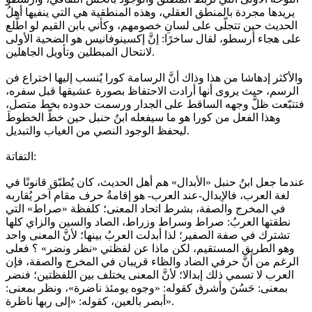
يريدها مجردة بالمنطق العقلي، وهذه المنطقية هي التي ينفيها أهلُ
الحديث حين تتجلّى على لسانِ خصومهم، وكأني بابن القيم لو اطّلع
على هجاء أرسطو، لقال ساخرًا: إنَّ إكسينوفانيس هو الضحية الأولى
لانتحال المبطلين وتأويل الجاهلين.
والأكثر إدهاشا من هذا وذاك أنَّ الرسامة كورا يُنسب إليها اختراع فن
الرسم، حيث يروى أنها أرادت الاحتفاظ بصورة عشيقها قبل سفره،
فتتبّعت ظلَّ وجهه الساقط على الجدار ورسمت حدوده بخط متصل،
وهذا الفعل من كورا هو ما سيفعله ابنُ حنبل حين خطَّ الخطوطَ
ليحفظ الوجود النصي من الغياب والتبديل.
التفاتة:
عندما جعل ابنُ حنبل «الأبدال» هم أهل الحديث، كان يُطبّق قانونًا في
لغة العرب، فالإبدال-عند العرب- هو إقامةُ حرف مقام آخر يُقاربه
في المخرج والصفة، بشرط اتحاد المعنى؛ كلفظة «صراط» التي
نطقتها العربُ: صراط وسراط وزراط، الصاد والسين والزاي كلها
تشترك في صفة الصفير؛ لذا أبدلت العربُ بينها؛ لأنَّ المعنى واحد
وهو الطريق المستقيم، لكن ماذا عن لفظتي «نظر ونضر» ؟ فعلى
الرغم من أنَّ حرفي الضاد والظاء قريبان في المخرج والصفة، فإن
العرب لا تسمي ذلك إبدالا؛ لأنَّ المعنى يختلف بين اللفظتين؛ فنضر
بمعنى: حَسُنَ وأشرق كقوله: «وجوه يومئذ ناضرة»، ونظر بمعنى:
أبصر بالعين، كقوله: «إلى ربها ناظرة».