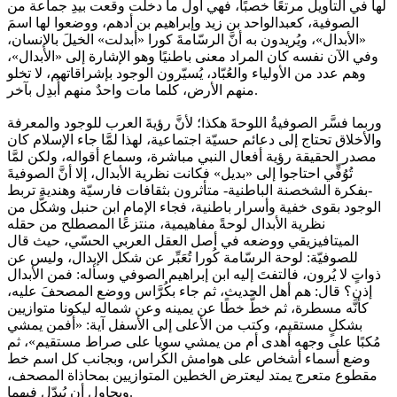
لها في التأويل مرتعًا خصبًا، فهي أول ما دخلت وقعت بيدِ جماعة من
الصوفية، كعبدالواحد بن زيد وإبراهيم بن أدهم، ووضعوا لها اسمَ
«الأبدال»، ويُريدون به أنَّ الرسّامةَ كورا «أبدلت» الخيلَ بالإنسان،
وفي الآن نفسه كان المراد معنى باطنيًا وهو الإشارة إلى «الأبدال»،
وهم عدد من الأولياء والعُبّاد، يُسيّرون الوجود بإشراقاتهم، لا تخلو
منهم الأرض، كلما مات واحدٌ منهم أُبدِل بآخر.
وربما فسَّر الصوفيةُ اللوحةَ هكذا؛ لأنَّ رؤيةَ العرب للوجود والمعرفة
والأخلاق تحتاج إلى دعائم حسيّة اجتماعية، لهذا لمَّا جاء الإسلام كان
مصدر الحقيقة رؤية أفعال النبي مباشرة، وسماع أقواله، ولكن لمَّا
تُوُفِّي احتاجوا إلى «بديل» فكانت نظرية الأبدال، إلا أنَّ الصوفيةَ
-بفكرة الشخصنة الباطنية- متأثرون بثقافات فارسيّة وهندية تربط
الوجود بقوى خفية وأسرار باطنية، فجاء الإمام ابن حنبل وشكَّل من
نظرية الأبدال لوحةً مفاهيمية، منتزعًا المصطلح من حقله
الميتافيزيقي ووضعه في أصل العقل العربي الحسّي، حيث قال
للصوفيّة: لوحة الرسّامة كُورا تُعَبِّر عن شكل الإبدال، وليس عن
ذواتٍ لا يُرون، فالتفتَ إليه ابن إبراهيم الصوفي وسأله: فمن الأبدال
إذن؟ قال: هم أهل الحديث، ثم جاء بكُرَّاس ووضع المصحفَ عليه،
كأنَّه مسطرة، ثم خطَّ خطًا عن يمينه وعن شماله ليكونا متوازيين
بشكلٍ مستقيم، وكتب من الأعلى إلى الأسفل آية: «أفمن يمشي
مُكبًا على وجهه أهدى أم من يمشي سويا على صراط مستقيم»، ثم
وضع أسماء أشخاص على هوامش الكُراس، وبجانب كل اسم خط
مقطوع متعرج يمتد ليعترض الخطين المتوازيين بمحاذاة المصحف،
ويحاول أن يُبدّل فيهما.