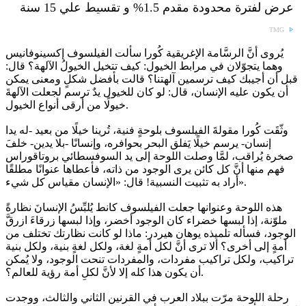
عرض لفترة محدودة مقدم 1.5% و تقسيط علي 15 سنة
TMG
يُروى أنَّ الرسَّامة الإغريقية كُورا سألت الفيلسوف إكسينوفانيس
وهما يتجوّلان في مرابط الخيول: كيف تتخيل الخيولُ الآلهة؟ قال:
قبل أن أجيبك كيف ترسمين آلهتنا؟ قالت بأفضل شكلٍ ومعنى يمكن
أن يكون عليه الإنسان، قال: لو كان للخيول يدٌ ترسم لجعلت الآلهةَ
خيولًا من أرقى أنواع الخيول.
وثّقَت كُورا مقولةَ الفيلسوف بلوحةٍ فنية، تُرينا خيلًا من بعيد -له يدا
إنسان- يرسم خيلًا يَفلق البحر بحوافره، وإنسانًا -بلا يدين- خلفَ
صخرة يُراقب، لمَّا وصلت اللوحة إلى يد السوفسطائي بروتاقوراس
فهم منها أنَّ كل كائن يرى الوجود من ذاته، فأعطاها عنوانًا مطلقًا
أراد به تثبيت النسبية! قال: «الإنسان مقياس كل شيء».
هذه اللوحة وعنوانها جعلت الفيلسوف كانط يُلبِّسُ الإنسانَ نظارةً
ملوّنة، إذا لبسها خضراء كان الوجود أخضر، وإذا لبسها زرقاءَ ازرقَّ
الوجود، فسأله تلميذه يوهان هيردر: ماذا لو كانت نظارتك تختلف من
أمةٍ إلى أخرى؟ ألا ترى أنَّ لكل أمةٍ لغة، ولكل لغةٍ بنية، ولكل بنية
تراكيب، ولكل تراكيب مفردات، والمفردات تنحت الوجود، ولا يُمكن
أن يكون هذا كله إلا لأنَّ لكلِ أمة رؤية للعالم؟.
رحلة اللوحة مرّت ببلاد العرب في القرنين الثاني والثالث، ووجدت