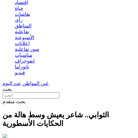
اقتصاد
حياة
نقاشات
رأي
المناطق
تفاعلية
الأسبوعية
اعلانات
صور تفاعلية
مناسبات
إنفوجراف
بانوراما
فيديو
عين المواطن
عدد اليوم
بحث
بحث متقدم
الثوابي.. شاعر يعيش وسط هالة من
الحكايات الأسطورية