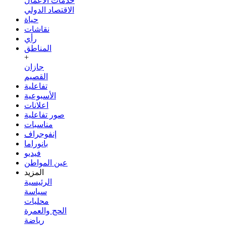
خدمات الأعمال
الاقتصاد الدولي
حياة
نقاشات
رأي
المناطق
+
جازان
القصيم
تفاعلية
الأسبوعية
اعلانات
صور تفاعلية
مناسبات
إنفوجراف
بانوراما
فيديو
عين المواطن
المزيد
الرئيسية
سياسة
محليات
الحج والعمرة
رياضة