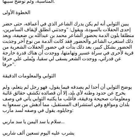
المناسبة، ولم نوضح سببها.
الخطوة الأولى
يبين الثوابي أنه لم يكن يدرك الشاعر الذي في أعماقه، حتى حضر
إحدى الحفلات بالسودة، ويقول: "وجدتني انطلق لإيقاف السامرين،
منطلقا بلون الدمة بحضور الشاعر محمد بن عبدالله بن ضعيفة، وبعد
ذلك استغرب الشاعر والحضور فقد كانت الدمة من نوع آخر وجذبت
الحضور بشكل كبير، بعد ذلك بدأت في حضور الحفلات الشعرية من
قرية لأخرى في سراة عسير وتهامتها، ووجدت أن هناك قدرة خارجة
عن قدراتي، ووجدت الشعر يسقى لي سقيا، ويُملى علي حرفا
حرفا".
الثوابي والمعلومات الدقيقة
يوضح الثوابي أن أحدا لم يصدقه فيما يقول، فهو رجل لم يتعلم، ولم
يخرج عن حدود وطنه لأي بلد، إلا أن قصائده تكشف حقائق غائبة
ومعلومات صحيحة ودقيقة، فأغلب ما يكتبه الثوابي يأتي في وصف
بلدان ومواقع وفي استشراف المستقبل، مما أدهش من سمعوا به
وجايلوه. يقول في وصفه لسد مأرب:
سلام يا سد اليمن يا سد ماربي...
يشرب عليه اليوم تسعين ألف شاربي