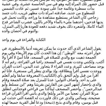
قبل حضور تلك المرأة إليه وهو في سن الخامسة عشرة، وفي عشية
بدأت ممطرة وغائمة جدا على سودة عسير، ثم عادت الشمس
للسطوع من جديد، صادفته امرأة ذات مظهر غريب، ذات جسد
زجاجي كان الشاعر يستطيع مشاهدة ما وراءه، وكانت تحمل في
يديها قدحين، أحدهما مليء بالماء والآخر باللبن، فشرب الشاعر قدح
الماء كاملا، وأشعره ذلك بخوف شديد دفعه للعودة هاربا إلى المنزل،
والنوم في أحضان والده.
الكتابة والقراءة في يوم واحد
يقول الشاعر الذي أكد حدوث ما يمكن تعريفه أدبيا بالأسطورة، في
حوار أجرته معه "الوطن": إن هذا الحدث كان يوم الأربعاء وفي يوم
الجمعة ذهبت مع والدي للصلاة في المسجد، فأنا أميّ لا أقرأ ولا
أكتب. ولكنني وجدت نفسي في المسجد راغبا في القراءة، رغم أنه لا
يوجد مصاحف كثيرة، وعدد القراء لا يتجاوز عدد اليدين، أخذت القرآن
ووجدت نفسي أقرأ وبطلاقة، وإذ بوالدي ينظر إلي مستغربا، فأنا لم
أقرأ من قبل ولم ألتحق بأي (الكتاتيب) المعروفة سابقا ولم أتعلم
على يد أحد. وأضاف الثوابي: عدنا للمنزل بعد صلاة الجمعة وقام
والدي بإحضار أشهر اثنين من القارئين بقريتنا وهم "ابن مسلط وأبو
عبدالرحمن".. وأحضر المصحف ليتأكدا من قراءتي فوجدانني انطلق
مرتلا القرآن. تعجبا من الأمر وأبلغا والدي بأنني أقرأ القرآن قراءة
صحيحة، وسألني والدي عن ذلك فأوردت له القصة التي حدثت لي
قبل يومين، وقام والدي بذبح (ذبيحة) ودعا أهل القرية جميعا لهذه