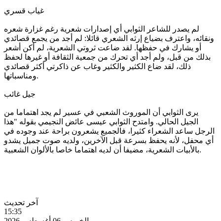
غياب قسري
لم يصدر للشاعر الثوابي أي إصدارات شعرية رغم غزارة شعره
ونقائه، واعترف بضياع إرثه الشعري قائلا: لم أجد من يجمع قصائدي
أو يشارك في حفظها. لقد ضاعت ثروتي الشعرية، لم أكن أشعر
بذلك من قبل، ولم أجد أي تحرك من جمعية الثقافة أو غيرها لحفظ
ذلك، لقد ضاع الكثير والكثير وغاب عن ذاكرتي أكثر قصائدي
ومناسباتها.
جيل غائب
يرى الثوابي أن الموروث الشعبي في عسير لم يجد اهتماما من
الجيل الحالي. وامتدح الثوابي عيسى عائض النجيمي بقوله "هذا
الرجل ساعد الشعراء كثيرا، فالجميع يشعرون براحة عند وجوده في
أي محفل، لأنه يحفظ بسرعة قبل الآخرين، ولديه صوت جميل يشدو
بالأبيات الشعرية، مضيفا أن لديه اهتماما خاصا بالألوان الشعبية.
آخر تحديث
15:35
الخميس 06 أغسطس 2026