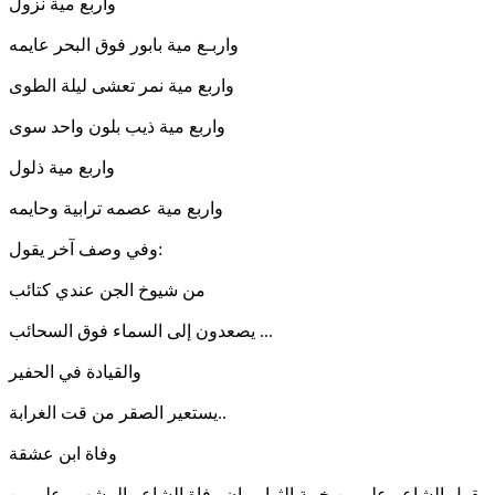
واربع مية نزول
واربـع مية بابور فوق البحر عايمه
واربع مية نمر تعشى ليلة الطوى
واربع مية ذيب بلون واحد سوى
واربع مية ذلول
واربع مية عصمه ترابية وحايمه
وفي وصف آخر يقول:
من شيوخ الجن عندي كتائب
يصعدون إلى السماء فوق السحائب ...
والقيادة في الحفير
يستعير الصقر من قت الغرابة..
وفاة ابن عشقة
يقول الشاعر علي بن خبية الثوابي إن وفاة الشاعر المشهور علي بن