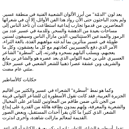
يعد لون "الدمّة" من أبرز الألوان الشعبية الفنية في منطقة عسير.
ولم يحدد الباحثون حتى الآن رواد هذا الفن الأوائل، إلا أن في شعرائها
المعاصرين من قدموا تجارب إبداعية استطاعت أن تأخذ الناس إلى
مساحات بعيدة من الدهشة والسحر. وللدمة في عسير عدد من
الرموز والمبدعين الاستثنائيين، الذين مازال الناس وسيبقون لسنين
طويلة في عسير متأثرين بما أبدعته مواهبهم الفذة، بالغة الثراء،
الأمر الذي دفع بالعسيريين كعادتهم مع كل ما يعشقون، وكل ما
يعجبهم، ويسلب ألبابهم بسحره وقدرته، إلى "أسطرة" الشاعر
العسيري علي بن خبية الثوابي الذي يعد عصره هو والشاعر بن مانع
والشريف وبن عشقة عصرا ذهبيا للشعر الشعبي في عسير خلال
مئتي عام مضت.
حكايات كالأساطير
وكما هو نمط "أسطرة" الشعراء في عسير والكثير من أقاليم
الجزيرة العربية، فقد كانت تقول الأسطورة إن للشاعر الثوابي قرينة
من الجن تأتي ضمن طاقم من المعاونين للشاعر على المخيال
والشعرية والمعرفة، وإنهم يمدون بطاقة هائلة من القدرة على إبداع
الشعر، الذي كثيرا ما كان يقرأ أحداث المستقبل، وبعض الصور
القديمة لمعالم مازالت شاهدة، وأخرى اندثرت.
تقول أسطورة الشاعر الثوابي: إنه لم يكن يعرف الكتابة أو القراءة،