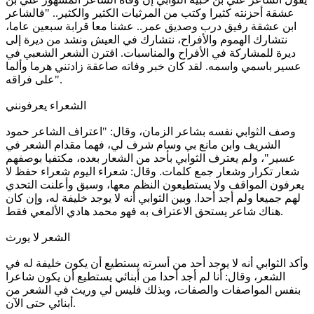
عشقة أحزنته كثيرا وكتب من المرثيات الكثير والكثير.. "فالشاعر
ابن عشقة رفيق درب وصديق عمر.. عشنا معا قرابة سبعين عاما،
نتشارك الهموم والأفراح، نتشارك في العيش ونشد من ديرة إلى
ديرة للمشاركة في الأفراح والمناسبات. اقترن الشعر الشعبي في
عسير باسمي واسمه. لقد كان خبر وفاته صاعقة زادتني هرما وألما
على فراقه".
الشعراء يعرفونني
وصف الثوابي نفسه بشاعر الزمان، وقال: "اعتراف الشاعر حمود
الشريف وابن مانع بي وسام شرف لي، فهما مقدام الشعر في
عسير"، ولم يعترف الثوابي بأحد من الشعار بعده، مكتفيا بوصفهم
شعار تكرار وشعار جمع كلمات. وقال: شعراء اليوم شعراء حفظ لا
يعرفون المواقف ولا يستطيعون النظم معها، وسبق وأعلنت التحدي
لهم جميعا ولم أجد أحدا. وبين الثوابي أنه لا يوجد خليفة له، وإن كان
هناك شاعر يستحق الاعتراف به فهو محمد هادي الألمعي فقط.
الشعر لا يورث
وأكد الثوابي أنه لا يوجد أحد من أسرته يستطيع أن يكون خليفة له في
الشعر، وقال: أنا لم أجد أحدا من أبنائي يستطيع أن يكون شاعرا
بنفس المواصفات والصفات، وبذلك فليس لي وريث في الشعر من
أبنائي حتى الآن.