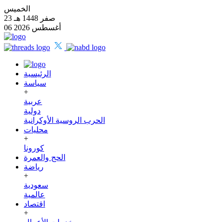
الخميس
23 صفر 1448 هـ
06 أغسطس 2026
الرئيسية
سياسة
+
عربية
دولية
الحرب الروسية الأوكرانية
محليات
+
كورونا
الحج والعمرة
رياضة
+
سعودية
عالمية
اقتصاد
+