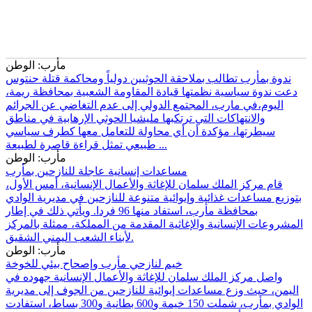
مأرب: الوطن
ندوة بمأرب تطالب بملاحقة الحوثيين دولياً ومحاكمة قتلة حنتوس
دعت ندوة سياسية نظمتها قيادة المقاومة الشعبية بمحافظة ريمة،
اليوم،في مارب، المجتمع الدولي إلى عدم التغاضي عن الجرائم
والانتهاكات التي ترتكبها مليشيا الحوثي الإرهابية في مناطق
سيطرتها، مؤكدة أن أي محاولة للتعامل معها كطرف سياسي
طبيعي تمثل قراءة قاصرة لطبيعة ...
مأرب: الوطن
مساعدات إنسانية عاجلة للنازحين بمأرب
قام مركز الملك سلمان للإغاثة والأعمال الإنسانية، أمس الأول،
بتوزيع مساعدات غذائية وإيوائية متنوعة للنازحين في مديرية الوادي
بمحافظة مأرب، استفاد منها 96 فردا. ويأتي ذلك في إطار
المشروعات الإنسانية والإغاثية المقدمة من المملكة، ممثلة بالمركز
لأبناء الشعب اليمني الشقيق.
مأرب: الوطن
خيم لنازحي مأرب وإصحاح بيئي للخوخة
واصل مركز الملك سلمان للإغاثة والأعمال الإنسانية جهوده في
اليمن، حيث وزع مساعدات إيوائية للنازحين من الجوف إلى مديرية
الوادي بمأرب، شملت 150 خيمة و600 بطانية و300 بساط، استفادت