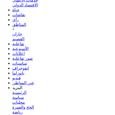
خدمات الأعمال
الاقتصاد الدولي
حياة
نقاشات
رأي
المناطق
+
جازان
القصيم
تفاعلية
الأسبوعية
اعلانات
صور تفاعلية
مناسبات
إنفوجراف
بانوراما
فيديو
عين المواطن
المزيد
الرئيسية
سياسة
محليات
الحج والعمرة
رياضة