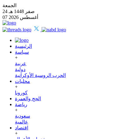
الجمعة
24 صفر 1448 هـ
07 أغسطس 2026
الرئيسية
سياسة
+
عربية
دولية
الحرب الروسية الأوكرانية
محليات
+
كورونا
الحج والعمرة
رياضة
+
سعودية
عالمية
اقتصاد
+