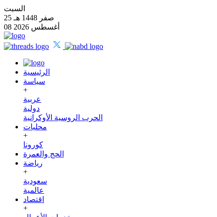
السبت
25 صفر 1448 هـ
08 أغسطس 2026
الرئيسية
سياسة
+
عربية
دولية
الحرب الروسية الأوكرانية
محليات
+
كورونا
الحج والعمرة
رياضة
+
سعودية
عالمية
اقتصاد
+