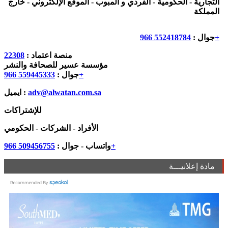
التجارية - الحكومية - الفردي و المبوب - الموقع الإلكتروني - خارج
المملكة
552418784 966+
جوال :
منصة اعتماد :
22308
مؤسسة عسير للصحافة والنشر
559445333 966+
جوال :
adv@alwatan.com.sa
ايميل :
للإشتراكات
الأفراد - الشركات - الحكومي
509456755 966+
واتساب - جوال :
مادة إعلانيـــة