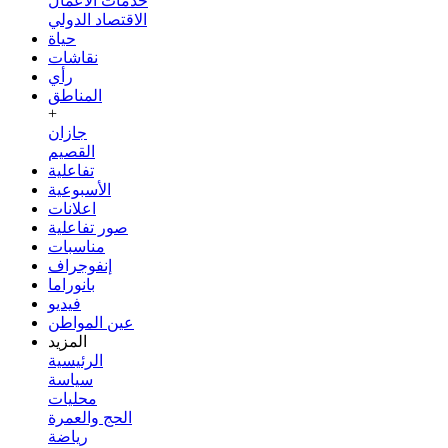
خدمات الأعمال
الاقتصاد الدولي
حياة
نقاشات
رأي
المناطق
+
جازان
القصيم
تفاعلية
الأسبوعية
اعلانات
صور تفاعلية
مناسبات
إنفوجراف
بانوراما
فيديو
عين المواطن
المزيد
الرئيسية
سياسة
محليات
الحج والعمرة
رياضة