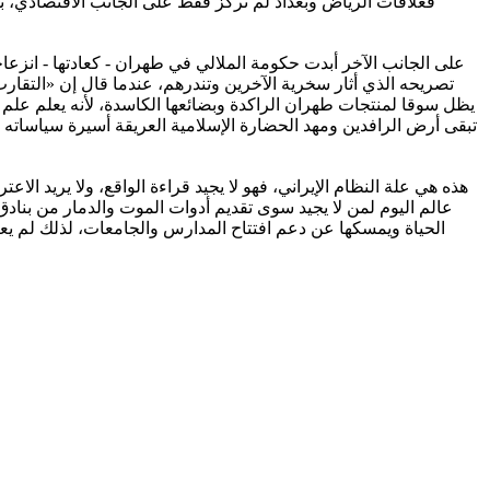
فعلاقات الرياض وبغداد لم تركز فقط على الجانب الاقتصادي، بل
على الجانب الآخر أبدت حكومة الملالي في طهران - كعادتها - انزعا
تصريحه الذي أثار سخرية الآخرين وتندرهم، عندما قال إن «التقارب
يظل سوقا لمنتجات طهران الراكدة وبضائعها الكاسدة، لأنه يعلم علم 
تبقى أرض الرافدين ومهد الحضارة الإسلامية العريقة أسيرة سياساته ال
هذه هي علة النظام الإيراني، فهو لا يجيد قراءة الواقع، ولا يريد الاع
عالم اليوم لمن لا يجيد سوى تقديم أدوات الموت والدمار من بناد
الحياة ويمسكها عن دعم افتتاح المدارس والجامعات، لذلك لم يع