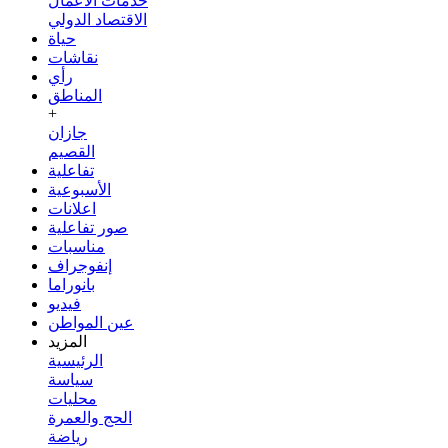
خدمات الأعمال
الاقتصاد الدولي
حياة
نقاشات
رأي
المناطق
+
جازان
القصيم
تفاعلية
الأسبوعية
اعلانات
صور تفاعلية
مناسبات
إنفوجراف
بانوراما
فيديو
عين المواطن
المزيد
الرئيسية
سياسة
محليات
الحج والعمرة
رياضة