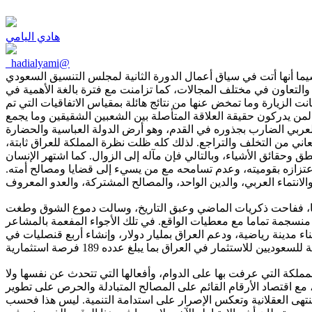
هادي اليامي
_hadialyami@
تمام إعلامي ورسمي وشعبي ضخم، لا سيما أنها أتت في سياق أعمال الدورة الثانية لمجلس التنسيق السعودي
والتعاون في مختلف المجالات، كما تزامنت مع فترة بالغة الأهمية في
ت الزيارة وما تمخض عنها من نتائج هائلة بمقياس الاتفاقيات التي تم
 لمن يدركون حقيقة العلاقة المتأصلة بين الشعبين الشقيقين وما يجمع
لعربي الضارب بجذوره في القدم، وهو أرض الدولة العباسية والحضارة
ني من التخلف والتراجع. لذلك كله ظلت نظرة المملكة للعراق ثابتة،
 وحقائق الأشياء، وبالتالي فإن مآله إلى الزوال. كما اشتهر الإنسان
واعتزازه بقوميته، وعدم تسامحه مع من يسيء إلى قضايا ومصالح أمته.
با، ففاحت ذكريات الماضي وعبق التاريخ، وسالت دموع الشوق وطغت
نسجمة تماما مع معطيات الواقع. في تلك الأجواء المفعمة بالمشاعر
ء مدينة رياضية، ودعم العراق بمليار دولار، وإنشاء أربع قنصليات في
مملكة التي عرفت بها على الدوام، وأفعالها التي تتحدث عن نفسها ولا
مع اقتصاد الأرقام القائم على المصالح المتبادلة والحرص على تطوير
منتهى العقلانية وتعكس الإصرار على استدامة التنمية. ليس هذا فحسب