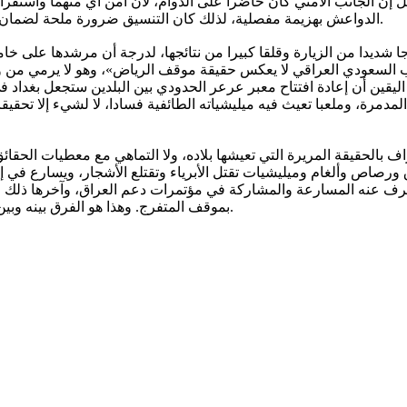
 إن الجانب الأمني كان حاضرا على الدوام، لأن أمن أي منهما واستقراره
الدواعش بهزيمة مفصلية، لذلك كان التنسيق ضرورة ملحة لضمان عدم عودة التطرف والإرهاب مرة أخرى، تحت أي شكل وبأي مسمى.
جا شديدا من الزيارة وقلقا كبيرا من نتائجها، لدرجة أن مرشدها على 
 السعودي العراقي لا يعكس حقيقة موقف الرياض»، وهو لا يرمي من وراء 
اليقين أن إعادة افتتاح معبر عرعر الحدودي بين البلدين ستجعل بغداد
مدمرة، وملعبا تعيث فيه ميليشياته الطائفية فسادا، لا لشيء إلا تحقيق
تراف بالحقيقة المريرة التي تعيشها بلاده، ولا التماهي مع معطيات الحقائق
ق ورصاص وألغام وميليشيات تقتل الأبرياء وتقتلع الأشجار، ويسارع في
رف عنه المسارعة والمشاركة في مؤتمرات دعم العراق، وآخرها ذلك الذ
بموقف المتفرج. وهذا هو الفرق بينه وبين المخلصين الذين يقفون مع إخوتهم في أوقات الشدائد وأزمان المحنة.