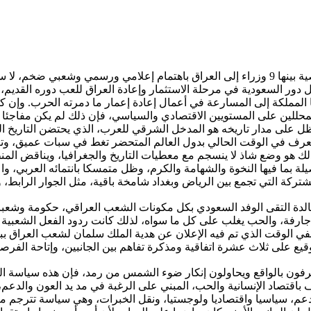
حظيت الزيارة التي قام بها وفد سعودي كبير قوامه 100 شخصية بينها 9 وزراء إلى العراق باه
 دور السعودية في مرحلة الاستثمار وإعادة العراق للعب دوره القديم، 
 المملكة إلى المسارعة في أعمال إعادة إعمار ما دمرته الحرب. وإن كان
والمحللين على المستويين الاقتصادي والسياسي، فإن ذلك لم يكن مفاجئا
ظل على مدار تاريخه هو المدخل الشرقي للعرب، الذي يحتضن التاريخ ا
يعرف في الوقت الحالي بدول العالم المتحضر تغط في سبات عميق، وتعا
لك هو وضع شاذ لا ينسجم مع معطيات التاريخ والجغرافيا، ويناقض المنطق
لة بما فيها النخوة والشهامة والكرم، وظل متمسكا بانتمائه العربي، 
الدة التقى الوفد السعودي بكل مكونات الشعب العراقي، حكومة وشع
ارفة، والحب يغلب على كل ما سواه، لذلك كانت ردود الفعل الشعبية م
في الوقت الذي تم فيه الإعلان عن هدية الملك سلمان لشعب العراق ببنا
 يعترفون بالواقع ويحاولون إنكار ضوء الشمس من رمد، فإن هذه سياسة ال
اقتصاد الإنسانية والحب، المبني على الرغبة في مد يد العون والدعم، 
الدعم، سياسيا واقتصاديا ولوجستيا، ونقل الخبرات، وهي سياسة تترجم 