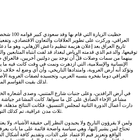
العراقي، وركزت على تطوير العلاقات والتعاون الاقتصادي، وتفعيل
تاريخ العراق بعد إعلان هزيمة تنظيم داعش الإرهابي، وهو ما دعا
توقيعها، والدعم الذي قدمته الرياض لبغداد قد لفت انتباه المتابعين 
بينهما من سمات وصلات قلَّ أن توجد بين دولتين أخريين، فالعراق 
الإنسانية والإسلامية، التي ازدهرت ونمت في وقت كانت فيه ما 
وتؤكد أنه أرض العروبة، وامتدادها التاريخي، وأن أي وضع له خلاف ذ
العراقي دوما بفخره بنسبه العربي، وتجسيده لصفات العروبة الأصي
لذلك بقيت القواسم المشتركة التي تجمع بين الرياض وبغداد شامخة باقية، مثل الجوار الرابط، والانتماء العربي، والدين الواحد، والمصالح المشتركة، والعدو المعروف.
في أرض الرافدين، وعلى جنبات شارع المتنبي، وصدى أشعاره الخ
مشاعر الإخاء الصادق على كل ما سواها. كانت المشاعر جياشة ج
دارت أعمال الدورة الثانية لمجلس التنسيق، فكانت النتائج مذهلة، ف
ثلاث مدن عراقية، تم كذلك التوقيع على ثلاث عشرة اتفاقية ومذكرة تفاهم بين الجانبين، وإتاحة الفرصة للسعوديين للاستثمار في العراق بما يبلغ عدده 189 فرصة استثمارية.
ولمن لا يقرؤون التاريخ ولا يجيدون النظر إلى حقيقة الأشياء، ولا
تحتاج لمن يشير إليها، وهي سياسة واضحة قائمة على ما بات يعرف ب
الواقع وتعزيز قيم الاعتماد على الذات، وتقديم كافة أشكال 