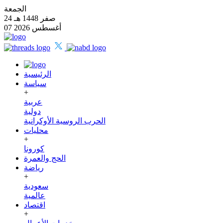
الجمعة
24 صفر 1448 هـ
07 أغسطس 2026
الرئيسية
سياسة
+
عربية
دولية
الحرب الروسية الأوكرانية
محليات
+
كورونا
الحج والعمرة
رياضة
+
سعودية
عالمية
اقتصاد
+