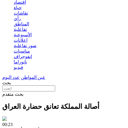
اقتصاد
حياة
نقاشات
رأي
المناطق
تفاعلية
الأسبوعية
اعلانات
صور تفاعلية
مناسبات
إنفوجراف
بانوراما
فيديو
عين المواطن
عدد اليوم
بحث
بحث متقدم
أصالة المملكة تعانق حضارة العراق
00:23