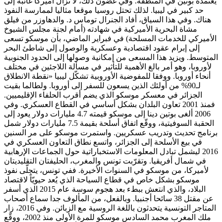
يعتمده بوتين في المنطقة. وفي غضون ذلك، لا تزال أميركا غائبة إلى
حد كبير في ليبيا. لذلك تحتل روسيا موقعا مثاليا لممارسة النفوذ
هناك. وفي هذا السياق، أفاد الجنرال توماس د. والدهاوزر من فيلق
مشاة البحرية الأميركية في شهادته (أمام لجنة مجلس الشيوخ
الأميركي للخدمات المسلحة) في فبراير الماضي، بأن موسكو تسعى
إلى إبرام عقود اقتصادية وعسكرية والوصول إلى شاطئ البحر
المتوسط. ويزيد هذا المسعى من إمكانية وصولها إلى الحدود الجنوبية
لأوروبا، وهو أمر بالغ الأهمية للتأثير في مسألة اللاجئين في مختلف
أنحاء أوروبا. ووفقا للمفوضية الأوروبية تشكّل ليبيا «نقطة الانطلاق
لـ90% من أولئك الذين يسعون للسفر إلى أوروبا. ولطالما بقيت
الجزائر في معسكر موسكو الذي يضم أقرب الحلفاء الإقليميين.
فمنذ 2001 تعاون البلدان بشكل أساسي في القطاع العسكري. وفي
2006 ألغى بوتين دينا إلى موسكو قيمته 4.7 مليارات دولار يعود إلى
الحقبة السوفيتية، ووقّع اتفاق أسلحة بقيمة 7.5 مليارات دولار شمل
برنامج تحديث وتدريب عسكريين. واستمرت موسكو على مر السنين
في بيع الأسلحة إلى الجزائر، واتسع نطاق التعاون العسكري في
2016 ليشمل تبادل المعلومات الاستخباراتية حول الجماعات الإرهابية
في شمال أفريقيا. وتقرّبت تونس والمغرب، الحليفتان التقليديتان
لأميركا، من موسكو في السنوات الأخيرة. ففي تونس، يتجلّى نفوذ
موسكو بشكل خاص في قطاع السياحة الذي يُعد حيويّاً لاقتصاد
البلاد، والذي انتعش ببطء بعد هجوم سوسة عام 2015 الذي أسفر
عن مقتل 38 سائحا أجنبيا. وبالفعل، من المألوف جدا سماع أصحاب
المتاجر التونسية يتحدثون باللغة الروسية مع الزبائن. وفي 2016، زار
ملك المغرب محمد السادس موسكو للمرة الأولى منذ 2002، ووقّع