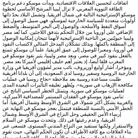
اتفاقات لتحسين العلاقات الاقتصادية. وبدأت موسكو دعم برنامج
الطاقة النووية المغربي. لا تزال ليبيا المرشح الأساسي لخطوة
موسكو الإستراتيجية التالية في شمال أفريقيا. وتشمل البلاد بحدّ ذاتها
أولويات متعددة للسياسة الخارجية لموسكو، فهي سبيل الوصول إلى
أسواق النفط والأسلحة، والوصول إلى البحر المتوسط، والضغط
الإضافي على أوروبا من خلال التحكم بتدفق اللاجئين. كما تُعد مصر
وليبيا حيويّتين من الناحية الإستراتيجية لأنهما تتيحان إمكانية الوصول
إلى المنطقة بأكملها. وبذلك تشكّلان المدخل المثالي لاكتساب النفوذ
في أوروبا، ومعبراً للوصول إلى عمق أفريقيا، علما أن موسكو تتمتع
بالفعل بنفوذ كبير في مصر، وبعد مصر وليبيا، يثير نفوذ موسكو في
المغرب قلقا أيضا، إذ يعتبر أهم حليف إقليمي لأميركا بعد مصر.
ومؤخرا، أشار أوليغ أوزيروف، نائب مدير لشؤون أفريقيا في وزارة
الخارجية الروسية وسفير روسيا لدى السعودية، إلى أن بلدانا أفريقية
طلبت مساعدة روسية بعد ملاحظة «نجاح روسيا في عمليات
مكافحة الإرهاب في سورية». ويُظهر تعليقه التأثيرات البعيدة المدى
لعمليات موسكو في سورية. ويتمثل الخطر السياسي الناتج عن
تنامي نفوذ موسكو في الفقدان المستمر للمصداقية الأميركية،
والغربية بشكل أكثر شمولا، في الشرق الأوسط وشمال أفريقيا. أما
الخطر الأمني بالنسبة للمنطقة فيتمثل بعجز موسكو في النهاية عن
إرساء الأمن الحقيقي وحل النزاع في الشرق الأوسط وشمال
أفريقيا، وعدم رغبتها في ذلك. وتتحدث موسكو عن السلام
والاستقرار ولكنها تستفيد من النزاع المتدني المستوى. فتسعى عبر
بناء العلاقات مع كافة الأطراف أن تكون الحكَم النهائي، حيث تقوم