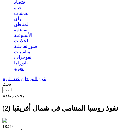
اقتصاد
حياة
نقاشات
رأي
المناطق
تفاعلية
الأسبوعية
اعلانات
صور تفاعلية
مناسبات
إنفوجراف
بانوراما
فيديو
عين المواطن
عدد اليوم
بحث
بحث متقدم
نفوذ روسيا المتنامي في شمال أفريقيا (2)
18:59