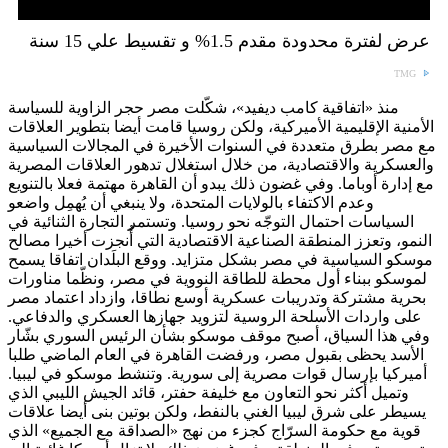
عرض لفترة محدودة مقدم 1.5% و تقسيط علي 15 سنة
TMG
منذ «اتفاقية كامب ديفيد»، شكّلت مصر حجر الزاوية للسياسة
الأمنية الإقليمية الأميركية، ولكن روسيا قامت أيضا بتطوير العلاقات
مع مصر بطرق متعددة في السنوات الأخيرة في المجالات السياسية
والعسكرية والاقتصادية، من خلال استغلال تدهور العلاقات المصرية
مع إدارة أوباما. وفي غضون ذلك يبدو أن القاهرة مهتمة فعلا بالتنويع
وعدم الاكتفاء بالولايات المتحدة، ولا ينبغي أن يُهمِل واضعو
السياسات احتمال التوجّه نحو روسيا. وتستمر التجارة الثنائية في
النمو، وتعزز المنطقة الصناعية الاقتصادية التي أُنجزت أخيرا مصالح
موسكو السياسية في مصر بشكل متزايد. ووقع البلَدان اتفاقا يسمح
لموسكو ببناء أول محطة للطاقة النووية في مصر، ونظّما مناورات
بحرية مشتركة وتدريبات عسكرية أوسع نطاقا، وازداد اعتماد مصر
على واردات الأسلحة الروسية لتزويد جهازها العسكري والدفاعي.
وفي هذا السياق، أصبح موقف موسكو بشأن الرئيس السوري بشّار
الأسد يحظى بقبول مصر، ورفضت القاهرة في العام الماضي طلبا
أميركيا بإرسال قوات مصرية إلى سورية. وتنشط موسكو في ليبيا.
وتميل أكثر نحو التعاون مع خليفة حفتر، قائد الجيش الليبي الذي
يسيطر على شرق ليبيا الغني بالنفط، ولكن بوتين بنى أيضا علاقات
قوية مع حكومة السرّاج كجزء من نهج «الصداقة مع الجميع» الذي