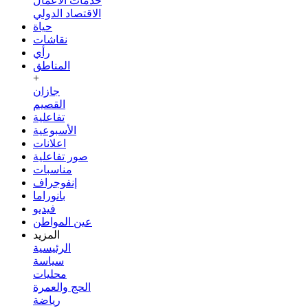
خدمات الأعمال
الاقتصاد الدولي
حياة
نقاشات
رأي
المناطق
+
جازان
القصيم
تفاعلية
الأسبوعية
اعلانات
صور تفاعلية
مناسبات
إنفوجراف
بانوراما
فيديو
عين المواطن
المزيد
الرئيسية
سياسة
محليات
الحج والعمرة
رياضة