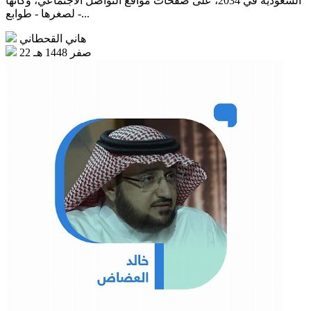
السعودية في 2034، على صفحات مواقع التواصل الاجتماعي، وكأنها
- لصغرها - طوابع...
هاني القحطاني
22 صفر 1448 هـ