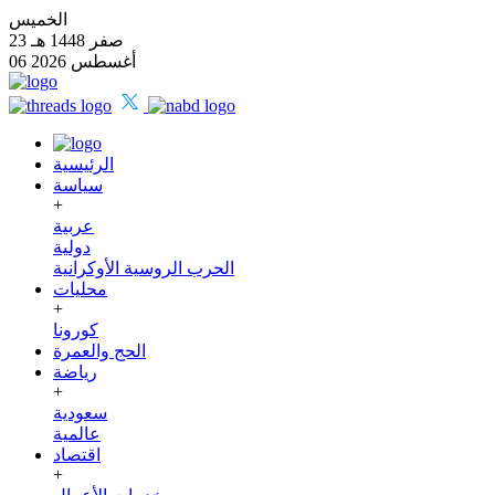
الخميس
23 صفر 1448 هـ
06 أغسطس 2026
الرئيسية
سياسة
+
عربية
دولية
الحرب الروسية الأوكرانية
محليات
+
كورونا
الحج والعمرة
رياضة
+
سعودية
عالمية
اقتصاد
+