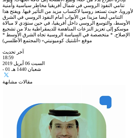
بإدارة النزاع بدلا من حله، وتبيع الأسلحة إلى كافة الجهات. ويولّد
تنامي النفوذ الروسي في شمال أفريقيا مخاطر سياسية وأمنية
لأوروبا، حيث تستعد روسيا لاكتساب مزيد من التأثير فيها. ويفتح هذا
التنامي أيضا مزيدا من الأبواب أمام النفوذ الروسي في الشرق
الأوسط، والتوسع الروسي داخل أفريقيا، في حين ستؤدي لا مبالاة
موسكو إلى تعزيز النزعات المناهضة للديمقراطية بدلا من تشجيع
الإصلاح. * متخصصة في السياسة الروسية تجاه الشرق الأوسط *
موقع «آتلنتيك كوميونيتي» (المجتمع الأطلسي)
آخر تحديث
18:59
السبت 06 أبريل 2019
- 01 شعبان 1440 هـ
مقالات مشابهة