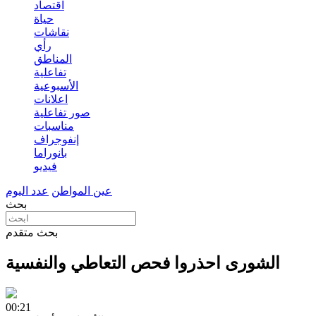
اقتصاد
حياة
نقاشات
رأي
المناطق
تفاعلية
الأسبوعية
اعلانات
صور تفاعلية
مناسبات
إنفوجراف
بانوراما
فيديو
عين المواطن
عدد اليوم
بحث
بحث متقدم
الشورى احذروا فحص التعاطي والنفسية
00:21