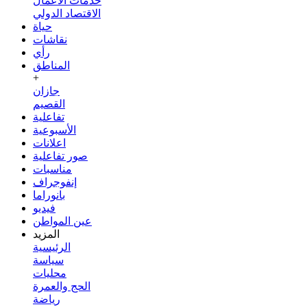
خدمات الأعمال
الاقتصاد الدولي
حياة
نقاشات
رأي
المناطق
+
جازان
القصيم
تفاعلية
الأسبوعية
اعلانات
صور تفاعلية
مناسبات
إنفوجراف
بانوراما
فيديو
عين المواطن
المزيد
الرئيسية
سياسة
محليات
الحج والعمرة
رياضة