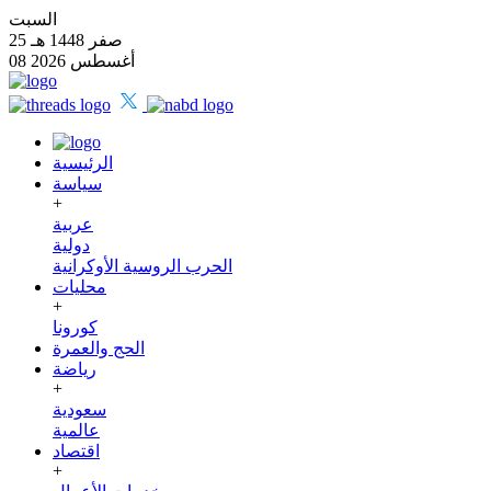
السبت
25 صفر 1448 هـ
08 أغسطس 2026
الرئيسية
سياسة
+
عربية
دولية
الحرب الروسية الأوكرانية
محليات
+
كورونا
الحج والعمرة
رياضة
+
سعودية
عالمية
اقتصاد
+