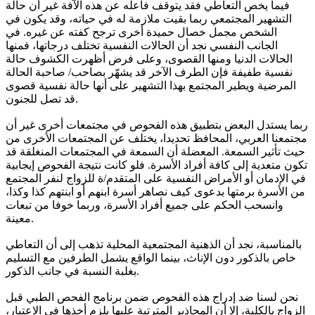
فيما يخص التعاطي فقد يتوقف فاعله عن هذه الآفة غير أن حالة
التشهير المجتمعي ربما بقيت ملازمة له في حياته، وقد يكون في
الشخص مجمل خصال حميدة أخرى ترجح كفته عن غيره. في
الجانب النفسي نجد أن الحالات النفسية تختلف درجاتها، فمنها
الحالات الدنيا ومنها القصوى، وعلى فرض أظهرت الكشوف حالة
نفسية طفيفة فإن الطرف الآخر قد يشهّر بصاحب/ صاحبة الحالة
المرضية ويطير المجتمع بهذا التشهير على أنها حالة نفسية قصوى
قد تصل للجنون.
ربما يستدل البعض بتطبيق هذه الفحوص في مجتمعات أخرى غير أن
مجتمعنا العربي، المحافظ تحديدا، يختلف عن المجتمعات الأخرى من
حيث تأثير السمعة. المعضلة أن السمعة في المجتمعات المنغلقة قد
تكون متعدية إلى كافة أفراد الأسرة. فلو كانت نتيجة الفحوص إيجابية
في الإدمان أو الأمراض النفسية على المتقدم/ة للزواج لنفر المجتمع
من الأسرة برمتها بدعوى كيف نصاهر أسرة ابنهم أو ابنتهم كذا وكذا،
وانسحب الحكم على جميع أفراد الأسرة، وربما خوفا من تبعات
معينة.
بالمناسبة، نجد أن الذهنية المجتمعية المحلية تذهب إلى أن التعاطي
خاص بالذكور دون الإناث، بينما الواقع يشمل الطرفين مع التسليم
بغلبة النسبة في جانب الذكور.
نحن لسنا ضد إدراج هذه الفحوص ضمن برنامج الفحص الطبي قبل
الزواج بالكلية، إلا أن المحاذير المترتبة عليها يلزم أخذها في الاعتبار،