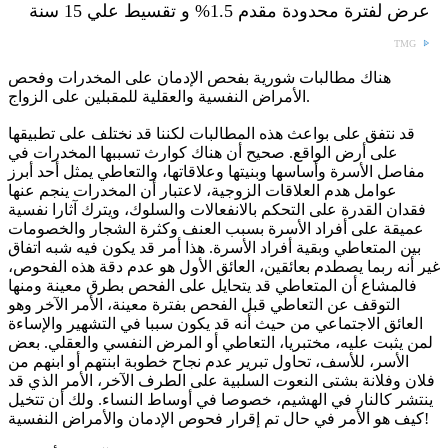
عرض لفترة محدودة مقدم 1.5% و تقسيط علي 15 سنة
TMG
هناك مطالبات شورية بفحص الإدمان على المخدرات وفحص
الأمراض النفسية والعقلية للمقبلين على الزواج.
قد نتفق على بواعث هذه المطالبات لكننا قد نختلف على تطبيقها
على أرض الواقع. صحيح أن هناك كوارث تسببها المخدرات في
مفاصل الأسرة وأساسها وبنيتها وعلاقاتها، والتعاطي يمثل أحد أبرز
عوامل هدم العلاقات الزوجية، لاعتبار أن المخدرات ينجم عنها
فقدان القدرة على التحكم بالانفعالات والسلوك، ويترك آثارا نفسية
عميقة على أفراد الأسرة بسبب العنف وكثرة الشجار والخصومات
بين المتعاطي وبقية أفراد الأسرة. هذا أمر قد يكون فيه شبه اتفاق
غير أنه ربما يصطدم بعائقين، العائق الأول هو عدم دقة هذه الفحوص،
فالمشاع أن المتعاطي قد يتحايل على الفحص بطرق معينة ومنها
التوقف عن التعاطي قبل الفحص بفترة معينة، الأمر الآخر وهو
العائق الاجتماعي من حيث أنه قد يكون سببا في التشهير والإساءة
لمن يثبت عليه، مختبريا، التعاطي أو المرض النفسي والعقلي. بعض
الأسر، للأسف، تحاول تبرير عدم نجاح خطوبة ابنتهم أو ابنهم من
فلان وفلانة بشتى النعوت السلبية على الطرف الآخر، الأمر الذي قد
ينتشر كالنار في الهشيم، خصوصا في أوساط النساء. ولك أن تتخيل
كيف هو الأمر في حال تم إقرار فحوص الإدمان والأمراض النفسية!