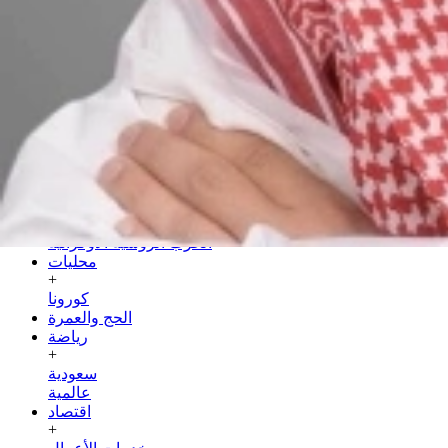
السبت
25 صفر 1448 هـ
08 أغسطس 2026
الرئيسية
سياسة
+
عربية
دولية
الحرب الروسية الأوكرانية
محليات
+
كورونا
الحج والعمرة
رياضة
+
سعودية
عالمية
اقتصاد
+