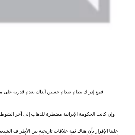
فمع إدراك نظام صدام حسين آنذاك بعدم قدرته على مواجهة الضغط الأميركي سياسيا واقتصاديا وعسكريا، إلا أنه لم يتوقف عن إطلاق تصريحاته النارية التي كان يهدد فيها أميركا والمتحالفين معها.
وإن كانت الحكومة الإيرانية مضطرة للذهاب إلى آخر الشوط ف
علينا الإقرار بأن هناك ثمة علاقات تاريخية بين الأطراف الشي