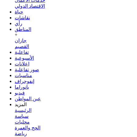
خدمات الأعمال
الاقتصاد الدولي
حياة
نقاشات
رأي
المناطق
+
جازان
القصيم
تفاعلية
الأسبوعية
اعلانات
صور تفاعلية
مناسبات
إنفوجراف
بانوراما
فيديو
عين المواطن
المزيد
الرئيسية
سياسة
محليات
الحج والعمرة
رياضة