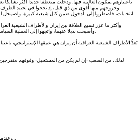
باعتبارهم يمثلون الغالبية فيها. ودخلت منعطفا جديدا أكثر تشابكا
وخروجهم منها أقوى من ذي قبل، إذ نجحوا في تحييد الطرف ال
انتخابات، فاضطروا إلى الدخول ضمن كتل شيعية كبيرة، واضمحل الصوت السني المستقل، ونجحوا كذلك في إرباك الطرف الكردستاني خلال التنسيق مع أجنحة كوردية معروفة، وسيطرتهم على مدينة كركوك.
وأكثر ما عزز نسيج العلاقة بين إيران والأطراف الشيعية العرا
وأصبحت بديلا عنهما، واتجهوا إلى العملية السياسية، فشارك قادتها في الانتخابات البرلمانية، وفازوا فيها في خرق فاضح للدستور العراقي، دون أن تتمكن أية جهة قانونية على الاعتراض عليها.
تَعدُّ الأطراف الشيعية العراقية أن إيران هي عمقها الإستراتيجي، ب
لذلك، من الصعب -إن لم يكن من المستحيل- وقوفهم متفرجين ع
عندما يخرج المريض من موعده الطبي، تصله أحياناً رسالة تسأله عن تجربته:هل كان الحصول على الموعد سهلاً، هل عامله الفريق الصحي باحترام،...