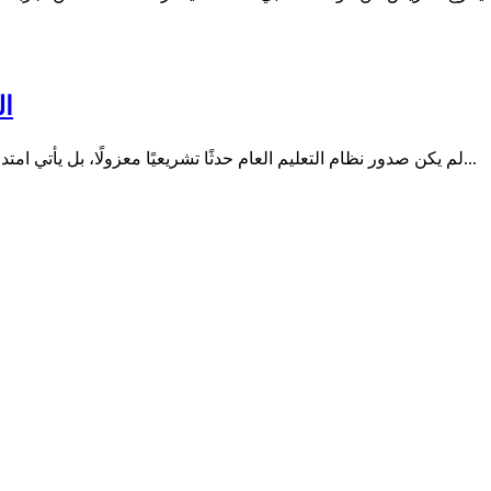
ال
لم يكن صدور نظام التعليم العام حدثًا تشريعيًا معزولًا، بل يأتي امتدادًا لمسار بدأ قبل سنوات مع صدور نظام الجامعات، في خطوة تعكس...