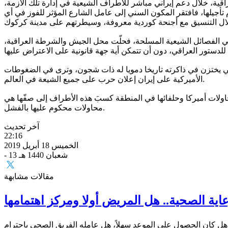
اقية، خلال دعم إيراني مباشر للأطراف الشيعية في إدارة تلك الأزمة،
تأجيلها، فافتقر المكون السني إلى عامل الشارع المؤثر للفوز في أي
ثل في الفصائل الشيعية المسلحة، فحلّت محل الجيش والشرطة العراقية،
 سني يختزن في ذاكرته تاريخا دمويا له ذات شجون، وترى في الضغوطات
الأميركية على إيران إعلان حرب على جميع الشيعة في العالم.
لات أميركا وحلفائها في المنطقة كسبَ هذه الأطراف إلى صفّها هي
محاولات محكوم عليها بالفشل.
آخر تحديث
22:16
الخميس 18 أبريل 2019
- 13 شعبان 1440 هـ
مقالات مشابهة
عاية الصحية.. هل المريض أولا ومركز اهتمامها