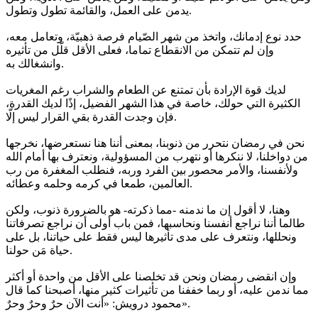
يدمن على العمل، والقائمة تطول وتطول.
حدد نوع إدمانك، واتخذ من شهر الصّيام فرصة ذهبيّة، وتعامل معه،
وإن لم تتمكن من الانقطاع تماما، فعلى الأقل قلّل من تأثيره
وانشغالك به.
لديك قوة الإرادة بأن تمتنع عن الطعام والشراب رغم المغريات
الكثيرة التي حولك، خاصة في هذا الشهر الفضيل، إذًا لديك القدرة،
فإن وجدت القدرة بقي القرار ليس إلّا.
نحن في رمضان نتحرر من ذنوبنا، بمعنى أننا هنا نستعرضها، نخرجها
من دواخلنا، لا ننكرها أو نتهرب من المسؤولية، ونعترف بها أمام الله
ولأنفسنا، والأمر محصور بين الفرد وربه، فنطلب المغفرة من رب
العالمين، طمعا في كرمه وحلمه وعطائه.
وهنا، لا أقول إن ما ندمنه -مما ذكرته- هو بالضرورة ذنوب، ولكن
طالما أننا نراجع أنفسنا ونحاسبها، فمن باب أولى أن نراجع تصرفاتنا
ونحللها، ونتعرف على مدى تأثيرها ليس فقط على حياتنا، بل على
حياة مَن حولنا.
وإن انقضى رمضان ونحن قد تخلصنا على الأقل من واحدة أو أكثر
مما ندمن عليه، أو ربما خففنا من تأثيرات كثير منها، أصبحنا كما قال
محمود درويش: «أنت الآن حرٌ وحرٌ وحرٌ».