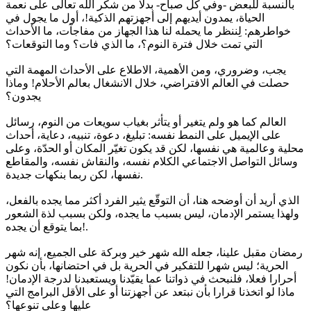
بالنسبة للبعض -وفي كل صباح- بدلا من شكر الله تعالى على نعمة
الحياة، يمدون أيديهم إلى أجهزتهم الذكية!، أول ما يجول في
خواطرهم: لِننظر ما يحمله لنا هذا الجهاز من مفاجآت، ما الأحداث
التي تمت خلال فترة النوم؟، ما الذي فات؟ وما التوقعات؟
يجب، وضروري، ومن الأهمية، الاطلاع على الأحداث المهمة التي
حصلت في العالم الافتراضي، خلال الانشغال بعالم الأحلام! وماذا
يجدون؟
العالم كما هو ولم يتغير أو يتأثر بغياب سويعات من النوم، رسائل
على الإيميل على النمط نفسه: تبليغ، دعوة، تنبيه، دعاية، أحداث
محلية وعالمية هي نفسها، لكن قد يكون تغيّر المكان أو الحدّة، وعلى
وسائل التواصل الاجتماعي الكلام نفسه، والنقاش نفسه، والمقاطع
نفسها، لكن ربما بنكهات جديدة.
الذي أريد أن أوضحه هنا، أن التوقّع يثير الفرد أكثر مما يجده بالفعل،
ولهذا يستمر الإدمان، ليس بسبب ما يجده، ولكن بسبب لذة الشعور
بما يتوقع أن يجده!.
رمضان مقبل علينا، جعله الله شهر خير وبركة على الجميع، إنه شهر
الحرية؛ ليس شهرا للتفكير في الحرية بل في احتضانها، بأن نكون
أحرارا فعلا، فلنبحث في ذواتنا عما يقيّدنا ويستعبدنا لدرجة الإدمان!
ماذا لو اتخذنا قرارا بأن نبتعد عن أجهزتنا أو على الأقل البرامج التي
عليها وعلى تنوعها؟