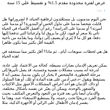
عرض لفترة محدودة مقدم 1.5% و تقسيط علي 15 سنة
TMG
نحن اليوم مدمنون، بل مستَعْبَدون لرفاهية الحياة، لا لضروراتها! هل
قابلت شخصا مدمنا على تناول الخس أو البندورة؟ أو مدمنا على
أسرته؟ أو مدمنا على الدراسة؟ رغم أن أفضل الأشياء في الحياة
تأتي بلا سعر أو قيود، لكن ما يروق لنا ولرغباتنا التي تدفعنا إليها
دفعا، هو كل ما لا يُثري أو يضيف إلى ذواتنا، وما يقدّمه من ناحية
القيمة أقل بكثير مما يكون ظاهرا.
هل هي لحظات، سويعات، أيام... ثم ماذا؟ أقل بكثير مما نستحقه في
هذه الحياة!
يمكن تعريف الإدمان بعبارات بسيطة، كحالة من الاعتماد على عادة،
لدرجة أنه يسبب مشكلات نفسية وجسدية، قد يصل تأثيرها إلى
مرحلة الخطورة، فالشخص لا يختار أن يكون مدمنا، بمعنى أنه لا
يستيقظ ويقول «دعني أدمن على هذه المادة أو تلك، أو هذا السلوك
أو ذاك. الإدمان هو أحد أعراض المشكلات الأعمق مثل الاكتئاب
والشعور بالوحدة، ويمكن أن يعبّر عن نفسه بأشكال مختلفة،
والإدمان أيضا يأتي بعد فترة من التعود والتعرض المكثف، بحيث
يصبح الفرد تدريجيّا تحت رحمته، ولا يستطيع الاستغناء عنه، وهذا ما
يفسر إدمان الأطفال على الرائي أو الأجهزة الذكية، مثلا.