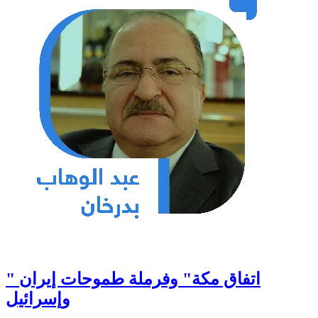
" اتفاق مكة" وفرملة طموحات إيران
وإسرائيل