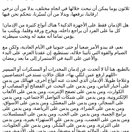
ثلاثون يوما يمكن أن نبحث خلالها في اتجاه مختلف، بدلا من أن نرخي
رقابنا، نرفعها، وبدلا من أن تُسيّرنا، نتحكم نحن فيها!
هل الإدمان فقط على الأجهزة الذكية؟ هناك أنواع كثيرة من الإدمان!
كل ما على الفرد أن يراجع داخله، ويخرج ورقة وقلما، ويكتب ما
يؤمن تماما أنه مقيد له وتحت سيطرته.
نعم، قد يبدو الأمر صعبا أو حتى جنونيا في الأيام العادية، ولكن مع
الصيام والقوة التي تأتينا خلاله، نستطيع، إن عقدنا العزم، على البدء
والأعين على النية في الاستمرار إلى ما بعد رمضان.
بالطبع، هنا أنا لا أتحدث عن إدمان المخدرات أو المسكرات أو الميسِر
«اللهم ارفع عمن ابتُلي بها»، فتلك حالات تستدعي اختصاصيين
وعلاجا طويلا. الإدمان الذي أتحدث عنه أنواع أخرى، فهنالك من يدمن
على أخبار الناس، ومن يدمن على البحث عن الفضائح أو المصائب أو
الكوارث، ومن يدمن على تصفح الإنترنت، ومن يدمن على الألعاب
الإلكترونية، ومن يدمن على شبكات التواصل الاجتماعي، ومن يدمن
على السجائر، ومن يدمن على المعسّل، ومن يدمن على الأسواق،
ومن يدمن على الشراء، ومن يدمن على الرياضة، ومن يدمن على
برامج الحِمية، ومن يدمن على الحب، ومن يدمن على المسلسلات،
ومن يدمن على الغضب، ومن يدمن على الاستهزاء بغيره، ومن يدمن
على الثرثرة، ومن يدمن على السُكَّر، ومن يدمن على الحلويات،
ومن يدمن على الولائم ضيفا أو مضيفا، ومن يدمن على الأدوية، ومن