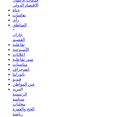
خدمات الأعمال
الاقتصاد الدولي
حياة
نقاشات
رأي
المناطق
+
جازان
القصيم
تفاعلية
الأسبوعية
اعلانات
صور تفاعلية
مناسبات
إنفوجراف
بانوراما
فيديو
عين المواطن
المزيد
الرئيسية
سياسة
محليات
الحج والعمرة
رياضة