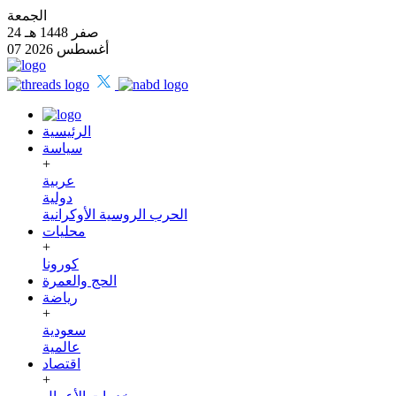
الجمعة
24 صفر 1448 هـ
07 أغسطس 2026
الرئيسية
سياسة
+
عربية
دولية
الحرب الروسية الأوكرانية
محليات
+
كورونا
الحج والعمرة
رياضة
+
سعودية
عالمية
اقتصاد
+