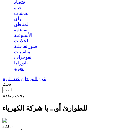
اقتصاد
حياة
نقاشات
رأي
المناطق
تفاعلية
الأسبوعية
اعلانات
صور تفاعلية
مناسبات
إنفوجراف
بانوراما
فيديو
عين المواطن
عدد اليوم
بحث
بحث متقدم
للطوارئ أو... يا شركة الكهرباء
22:05