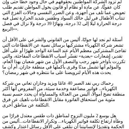
لم تزود الشركة المواطنين بحقوقهم في حال وجود خطأ حتى وإن
كان عفويًّا، عن مادة أو نظام أو قانون يخول المواطن تقديم طلب
تعويض عما تلف من أجهزة، وعن الضرر النفسي وحالات الفزع التي
تنتاب الأطفال في ليل حالك السواد وطقس شديد الحرارة تصل فيه
درجة الحرارة ليلًا إلى 32 درجة، ونهارًا 39 درجة ولا نزال في فصل
«الربيع».
أسئلة لم نجد لها جوابًا، أليس من القانوني والشرعي على الأقل أن
تشعر شركة الكهرباء مشتركيها برسائل نصية عن الانقطاعات التي
تفاجئ المشتركين معظم الأيام عند الساعة الواحد ظهرًا أو على أقل
تقدير، إشعارات «بعدية» تفسّر أسباب الانقطاعات المفاجئة، والتي
تكررت بأواخر شهر رجب والنصف الأول من شهر شعبان بهذا العام،
والمؤلم أنها تشمل مدنًا وقرى بأكملها في منطقة جازان. أم أن ما
يحدث هذه الأيام لترويضنا على ما ننتظره في شهر رمضان؟
رحماك ربي نفد الصبر 40 عامًا ويزيد وجازان تعاني من شركة
الكهرباء... فواتير مضاعفة وخدمة سيئة، من المفروض أنها أكثر
منطقة تضخ أموالًا، أليس من العدالة والمساواة أن يحدد حسم نسبة
مئوية من استحقاق الفاتورة مقابل الانقطاعات ناهيك عن فرق
التكلفة عن مناطق أخرى.
هل بوسع 2 مليون النزوح لمناطق ذات طقس معتدل فرارًا من
وطأة ارتفاع تكلفة فواتير الكهرباء... وتكرار الانقطاعات...أليس من
الحكمة وتقديرًا لإنسانيتنا أن نتلقى على الأقل رسائل اعتذار وكشف