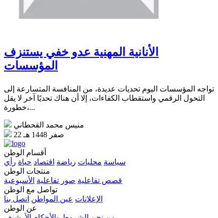
الأنانية المهنية عدو خفي يستنزف
المؤسسات
تواجه المؤسسات اليوم تحديات عديدة، من المنافسة المتسارعة إلى
التحول الرقمي واستقطاب الكفاءات، إلا أن هناك تحديًا آخر لا يقل
خطورة،...
منيس محمد القحطاني
22 صفر 1448 هـ
أقسام الوطن
سياسة
محليات
رياضة
اقتصاد
حياة
رأي
منتجات الوطن
قصص تفاعلية
صور تفاعلية
الأسبوعية
تواصل مع الوطن
الإعلانات
عين المواطن
اتصل بنا
عن الوطن
من نحن
الشروط والأحكام
الأرشيف