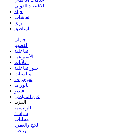
خدمات الأعمال
الاقتصاد الدولي
حياة
نقاشات
رأي
المناطق
+
جازان
القصيم
تفاعلية
الأسبوعية
اعلانات
صور تفاعلية
مناسبات
إنفوجراف
بانوراما
فيديو
عين المواطن
المزيد
الرئيسية
سياسة
محليات
الحج والعمرة
رياضة