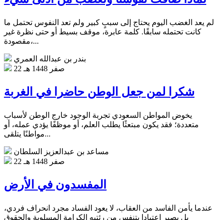
لم يعد الغضب اليوم يحتاج إلى سببٍ كبير ولم تعد النفوس تحتمل ما
كانت تحتمله سابقًا. كلمة عابرة، موقف بسيط أو حتى نظرة غير
مقصودة،...
بندر بن عبدالله العمري
22 صفر 1448 هـ
شكرا لمن جعل الوطن حاضرا في الغربة
يخوض المواطن السعودي تجربة الوجود خارج الوطن لأسباب
متعددة؛ فقد يكون مبتعثًا يطلب العلم، أو موظفًا يؤدي عمله، أو
مواطنًا يتلقى...
مساعد بن عبدالعزيز السلطان
22 صفر 1448 هـ
المفسدون في الأرض
عندما يأمن الفاسد من العقاب، لا يعود الفساد مجرد انحراف فردي،
بل يصير اعتيادا يتنفس من رئتيه الكرامة المسلوبة والحقوق