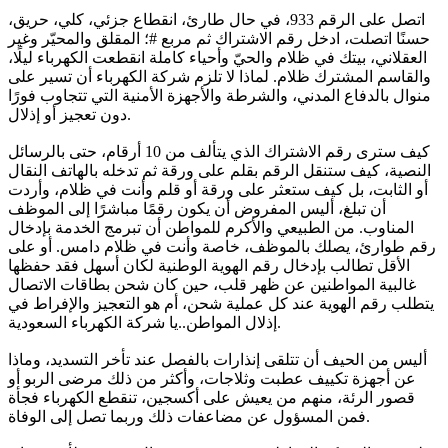
اتصل على الرقم 933، في حال طارئ، انقطاع جزئي، كلي، حريق،
حسنًا اتصلت، ادخل رقم الاشتراك ثم مربع #؛ المقلق والمحيّر وغير
العقلاني، بيتك في ظلام والحيّ وأحياء كاملة انقطعت الكهرباء ليلًا،
والقاسم المشترك ظلام. لماذا لا تلزم شركة الكهرباء أن تسير على
منوال بالدفاع المدني، والشرطة والأجهزة الأمنية التي تتجاوب فورًا
دون تعجيز أو إذلال.
كيف سترى رقم الاشتراك الذي يتألف من 10 أرقام، حتى بالرسائل
النصية، كيف ستنقل الرقم بقلم على ورقة ثم تدخله بالهاتف النقال
أو الثابت، بل كيف ستعثر على ورقة أو قلم وأنت في ظلام، وأردت
أن تبلغ، أليس المفروض أن يكون رقمًا مباشرًا إلى الموظف
المناوب. من الطبيعي والأكرم للمواطن أن تبرمج الخدمة بإدخال
رقم طوارئ، يصلك بالموظف، خاصة وأنت في ظلام دامس. أو على
الأقل تطالب بإدخال رقم الهوية الوطنية لكان أسهل فقد حفظها
غالبية المواطنين عن ظهر قلب، حين كان شحن بطاقات الاتصال
يتطلب رقم الهوية عند كل عملية شحن، أم هو التعجيز والإفراط في
إذلال المواطن..يا شركة الكهرباء السعودية.
أليس من الحيف أن تتلقى إنذارات بالفصل عند تأخر التسديد، وماذا
عن أجهزة تكييف عطبت وثلاجات، وأكثر من ذلك مرضى الربو أو
قصور الرئة، منهم من يعيش على أكسجين، تنقطع الكهرباء فجأة
فمن المسؤول عن مضاعفات ذلك وربما تصل إلى الوفاة.