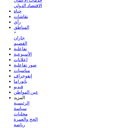
خدمات الأعمال
الاقتصاد الدولي
حياة
نقاشات
رأي
المناطق
+
جازان
القصيم
تفاعلية
الأسبوعية
اعلانات
صور تفاعلية
مناسبات
إنفوجراف
بانوراما
فيديو
عين المواطن
المزيد
الرئيسية
سياسة
محليات
الحج والعمرة
رياضة