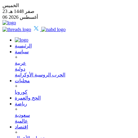
الخميس
23 صفر 1448 هـ
06 أغسطس 2026
الرئيسية
سياسة
+
عربية
دولية
الحرب الروسية الأوكرانية
محليات
+
كورونا
الحج والعمرة
رياضة
+
سعودية
عالمية
اقتصاد
+