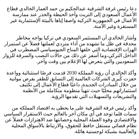
‏دعا رئيس غرفة الشرقية عبدالحكيم بن حمد العمار الخالدي قطاع
الأعمال السعودي إلى التريث وأخذ الحيطة والحذر عند ممارسة
الأعمال في الجمهورية التركية واصفا إياها بالبيئة الإستثمارية غير
المستقرة وغير الآمنة.
‏وأشار الخالدي أن المستثمر السعودي في تركيا يواجه مخاطر
محدقة في ظل ما تشهده من أداء متردي لعملتها فضلاً عن استمرار
الهزات الإقتصادية التي خلفها المناج الجيوسياسي المضطرب في
الداخل التركي،وما أسفر عن ذلك من حالات النصب والسرقة للزوار
السعوديين والتي يتعرض لها الإعلام بين وقت وآخر.
‏وأكد الخالدي أن رؤية المملكة 2030 قدمت فرصًا استثنائية وواعدة
حفزت كُبرى الشركات العالمية إلى التسابق للظفر بفرص مواتية
من خلال المبادرات الجديدة، داعيًا قطاع الأعمال إلى تكثيف
استثماراتهم محليًا حيث تتهيأ منظومة متكاملة من الأنظمة
والتشريعات والتسهيلات التي تقدمها الرؤية.
‏وأكد رئيس غرفة الشرقية على ما يحظى به اقتصاد المملكة من
سمات قلما توجد في أي مكان آخر بالعالم حيث الاستقرار السياسي
والاقتصادي وقوة العملة المحلية وحصانتها ضد الاهتزازات فضلاً عن
نظام قضائي مستقل حافظ للحقوق، والارتباط بالأسواق المحلية
والعالمية بشبكة لوجستية هائلة.