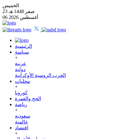
الخميس
23 صفر 1448 هـ
06 أغسطس 2026
الرئيسية
سياسة
+
عربية
دولية
الحرب الروسية الأوكرانية
محليات
+
كورونا
الحج والعمرة
رياضة
+
سعودية
عالمية
اقتصاد
+