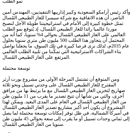
نمو الطلب
وأكد رئيس أرامكو السعودية وكبير إدارييها التنفيذيين، المهندس أمين
الناصر، أن هذه الاتفاقية مع شركة سيمبرا للغاز الطبيعي المُسال
تمثل خطوة كبيرة إلى الأمام في استراتيجيتنا طويلة الأجل لنصبح
موردا عالميا رائدا للغاز الطبيعي المُسال، إذ يُتوقع نمو الطلب
العالمي على الغاز الطبيعي المُسال بحوالي 4% سنويا، كما أنه من
المحتمل أن يتجاوز هذا الطلب 500 مليون طن متري سنويا بحلول
عام 2035م، لذلك نرى فرصا كبيرة في تلك السوق، ما يجعلنا نواصل
بناء الشراكات الاستراتيجية التي تمكّننا من تلبية الطلب العالمي
المرتفع على الغاز الطبيعي المُسال.
توسعة محتملة
ومن المتوقع أن تشتمل المرحلة الأولى من مشروع بورت آرثر
المقترح للغاز الطبيعي المُسال على وحدتي تسييل ونحو ثلاثة
صهاريج لتخزين الغاز الطبيعي المُسال مع ما يرتبط بها من مرافق
أخرى، والتي من شأنها أن تتيح تصدير ما يقرب من 11 مليون طن
من الغاز الطبيعي المُسال في العام على المدى البعيد. ويمكن لهذا
المشروع أن يكون أحد أكبر مشاريع تصدير الغاز الطبيعي المُسال
في أميركا الشمالية، في ظل توفر إمكانات توسعة محتملة لما يصل
إلى ثماني وحدات تسييل أو ما يقرب إلى سعة بحوالي 45 مليون طن
سنويا من الغاز الطبيعي المُسال.