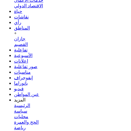
خدمات الأعمال
الاقتصاد الدولي
حياة
نقاشات
رأي
المناطق
+
جازان
القصيم
تفاعلية
الأسبوعية
اعلانات
صور تفاعلية
مناسبات
إنفوجراف
بانوراما
فيديو
عين المواطن
المزيد
الرئيسية
سياسة
محليات
الحج والعمرة
رياضة