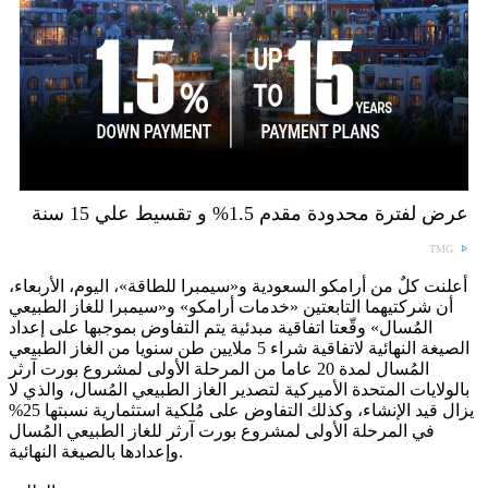
عرض لفترة محدودة مقدم 1.5% و تقسيط علي 15 سنة
TMG
أعلنت كلٌ من أرامكو السعودية و«سيمبرا للطاقة»، اليوم، الأربعاء،
أن شركتيهما التابعتين «خدمات أرامكو» و«سيمبرا للغاز الطبيعي
المُسال» وقّعتا اتفاقية مبدئية يتم التفاوض بموجبها على إعداد
الصيغة النهائية لاتفاقية شراء 5 ملايين طن سنويا من الغاز الطبيعي
المُسال لمدة 20 عاما من المرحلة الأولى لمشروع بورت آرثر
بالولايات المتحدة الأميركية لتصدير الغاز الطبيعي المُسال، والذي لا
يزال قيد الإنشاء، وكذلك التفاوض على مُلكية استثمارية نسبتها 25%
في المرحلة الأولى لمشروع بورت آرثر للغاز الطبيعي المُسال
وإعدادها بالصيغة النهائية.