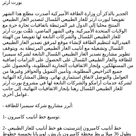
بورت آرثر
الجدير بالذكر أن وزارة الطاقة الأميركية أصدرت مطلع هذا الشهر
تفويضا لبورت آرثر للغاز الطبيعي المُسال لتصدير الغاز الطبيعي
المنتج محليا إلى الدول غير المرتبطة باتفاقيات تجارة حرة مع
الولايات المتحدة الأميركية. وفي الشهر الماضي، تلقّت بورت آرثر
للغاز الطبيعي المُسال والشركات التابعة لها تفويضا من الهيئة
الفيدرالية لتنظيم الطاقة لإنشاء موقع لمرفق تصدير الغاز الطبيعي
المُسال وتشغيله مع أنابيب الغاز الطبيعي المرتبطة به. ويتوقف
تطوير مشاريع تصدير الغاز الطبيعي المُسال التابعة لشركة سيمبرا
للطاقة والغاز الطبيعي المُسال على الحصول على التزامات إضافية
من المستهلكين، وإنجاز الاتفاقيات التجارية المطلوبة، والحصول على
جميع التراخيص المطلوبة، وتأمين التمويل والحوافز وغيرها من
العوامل والتوصل لاتفاق استثماري نهائي. وتظل المشاركة النهائية
لشركة خدمات أرامكو والشركات التابعة لها في مشروع بورت آرثر
للغاز الطبيعي المُسال رهنا بإنجاز الاتفاقيات النهائية، إلى جانب
عوامل أخرى.
- أبرز مشاريع شركة سيمبرا للطاقة:
1- توسيع خط أنابيب كاميرون.
2- خط أنابيب كاميرون إنترستيت هو خط أنابيب للغاز الطبيعي
بطول 36 ميلا يربط محطة كاميرون باريش، لويزيانا بخمسة خطوط