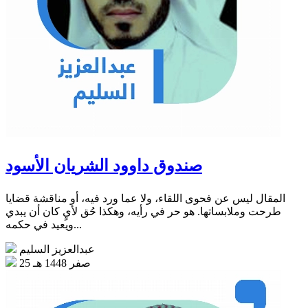
صندوق داوود الشريان الأسود
المقال ليس عن فحوى اللقاء، ولا عما ورد فيه، أو مناقشة قضايا
طرحت وملابساتها. هو حر في رأيه، وهكذا حُق لأيٍ كان أن يبدي
ويعيد في حكمه...
عبدالعزيز السليم
25 صفر 1448 هـ