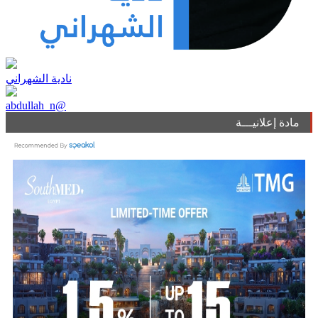
نادية الشهراني
abdullah_n@
مادة إعلانيـــة