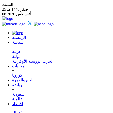
السبت
25 صفر 1448 هـ
08 أغسطس 2026
الرئيسية
سياسة
+
عربية
دولية
الحرب الروسية الأوكرانية
محليات
+
كورونا
الحج والعمرة
رياضة
+
سعودية
عالمية
اقتصاد
+