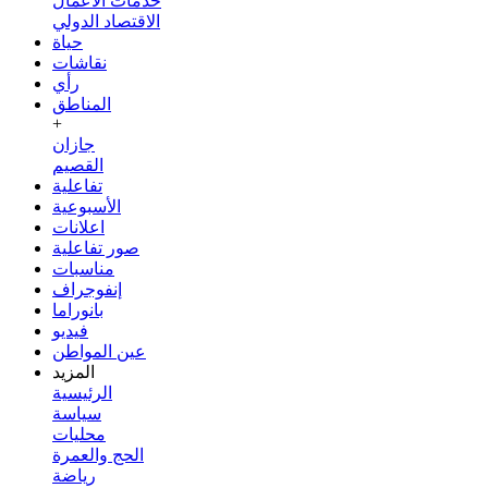
خدمات الأعمال
الاقتصاد الدولي
حياة
نقاشات
رأي
المناطق
+
جازان
القصيم
تفاعلية
الأسبوعية
اعلانات
صور تفاعلية
مناسبات
إنفوجراف
بانوراما
فيديو
عين المواطن
المزيد
الرئيسية
سياسة
محليات
الحج والعمرة
رياضة