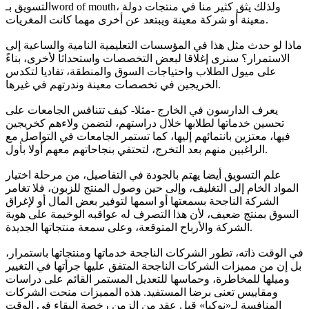
التسويق بـword of mouth، ولذلك يثق كثير منا في منتجات دولة
معينة أو شركة معينة ويبتعد عن أخرى مهما كانت المغريات.
ماذا لو حدث مثل هذا في المؤسسات التعليمية النامية والساعية إلى
الاستمرار؟ سنرى إغلاقا لبعض التخصصات واستحداثا لأخرى، بناءً
على ميول الطلاب واحتياجات السوق والمنطقة، تفاديا لتكدس
الخريجين في تخصصات معينة وندرتهم في غيرها.
يعرف الدارسون في الخارج -مثلا- كيف تتنافس الجامعات على
تحسين خدماتها لطلابها خلال دراستهم، لتضمن ولاءهم كخريجين
فيها، معتزين بانتمائهم إليها، كما تستمر الجامعات في التواصل مع
الراغبين منهم بعد التخرج، لتحتفي بنجاحاتهم معهم أولا بأول.
علم التسويق أيضا يهتم بالجودة في التفاصيل، من مرحلة اختيار
المواد الخام إلى التغليف، وإلى حين وصول المنتج للزبون، فلا تغامر
الشركة الناجحة بسمعتها أو اسمها لتوفير بعض المال أو لإغراق
السوق بمنتج ضعيف، لأن هذا التصرف له عواقبه الوخيمة على هوية
الشركة والأرباح المتوقعة، وعلى سمعة منتجاتها الجديدة.
في الوقت ذاته، تطور الشركات الناجحة خدماتها ومنتجاتها باستمرار،
بل إن من مميزات الشركات الناجحة المتفق عليها جرأتها في التغيير
وميلها للمخاطرة، وحماسها للتعديل المستمر القائم على دراسات
ومقاييس تعنى برضا المستفيد. هذه المميزات منحت الشركات
المنافسة لـ«نوكيا» قبل عقد من الزمن رخصة البقاء في الوقت