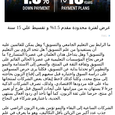
عرض لفترة محدودة مقدم 1.5% و تقسيط علي 15 سنة
TMG
ما الرابط بين التعليم الجامعي والتسويق؟ وهل يمكن للقائمين عليه
أن يستفيدوا من علم التسويق؟ هل تتحد الرؤى بين التعليم
والتسويق؟ وهل يتداخل هذان العلمان في عصرنا المتسارع؟ ما
فرص نجاح المؤسسات التعليمية في عصرنا الحالي القائم على
التسويق وثقافة الثقة في المنتج، والسعي إلى الاستدامة والنمو
والتطوير؟لو تحدثنا بداية عن التسويق، فكلنا يرى حرص المسوقين
على دراسة السوق واختباره قبل سعيهم إلى إقناع الزبون بحاجته
إلى منتج محدد، وكلنا كذلك لاحظ إيقاف بعض الشركات لمنتجاتها
بناء على قلة مردودها الاقتصادي، ولذلك، تصرف الشركات الذكية
جزءا لا يستهان به من ميزانيتها على أبحاث السوق قبل طرح أو تغيير
أي منتج، حرصا على ثقة الزبون، كما أنها تأخذ أي ردود أفعال بمنتهى
الجدية، باعتبارهم شركاء في النجاح.
الشركات الساعية إلى البقاء والنمو تؤمن بقدرة الزبون الراضي على
جذب عدد أكبر من الزبائن بأقل التكاليف، وهو ما يعرف في علم