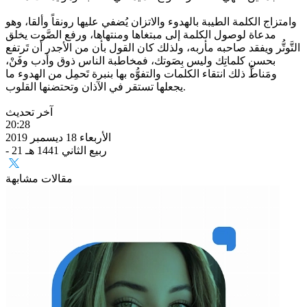
وامتزاج الكلمة الطيبة بالهدوء والاتزان يُضفي عليها رونقاً وألقا، وهو
مدعاة لوصول الكلمة إلى مبتغاها ومنتهاها، ورفع الصَّوت يخلق
التَّوتُّر ويفقد صاحبه مأربه، ولذلك كان القول بأن من الأجدر أن تَرتفع
بحسنِ كلماتِك وليس بِصَوتك، فمخاطبة الناس ذوق وأدب وفَنْ،
ومَناطُ ذلك انتقاء الكلمات والتفوُّه بها بنبرة تَحمِل من الهدوء ما
يجعلها تستقر في الآذان وتحتضنها القلوب.
آخر تحديث
20:28
الأربعاء 18 ديسمبر 2019
- 21 ربيع الثاني 1441 هـ
مقالات مشابهة