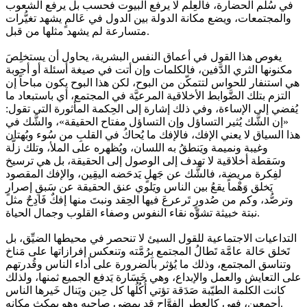
في سُلم الحضارة، فالعِلم لا يرفع البيوت فحسب بل يرفع الشعوب
والمجتمعات، ويضع مكانة الدولة بين الدول في عَالمٍ يشهد تغيُّرات
متسارعة لم يشهد مثلها من قبل.
يغوص هذا القول في أعماق النفس البشرية، يحاول أن يستخلِصَ
مكنونها الثري الدَّفين، فالكلمات وإن أتت في صيغة أسئلة أو أجوبة
هي استنفار للحواس لتتمكّن من البوح، لكن هذا البوح يكون مباحاً إن
التزم بتلك الضَّوابط الأخلاقية المرعيَّة في المجتمع، أي باستبعاد ما
يُفضي إلى الإساءة، وفي ذلك إشارة إلى الحِكمة المأثورة التي تقول:
«إن الشَّك يُثير التساؤل وإن التساؤل مفتاح الحقيقة»، والشَّك في
هذا السياق لا يعني الإفك، فالإفك ما يُحاكُ في القلبِ من سُوء وبُهتان
وغيبة ونميمة ويَنطقُ به اللسان، ويُظهره على الملأ، وتلك زلَّة
وسَقطة أخلاقية لا تهدف إلى الوصول إلى الحقيقة، بل هي ترسيخ
لفِكرة مريضة، فالشَّك عن جَهلٍ يَدحَضه اليقِين، والإفك المقصود
يَخلق وَهْماً يقعُ بين الناس ويَلوي عنق الحقيقة عن سَبقِ إصرارٍ
وترصُّد، وكم من صُدورٍ تَرعرعَ فيها الحِقد ونبتَ منها إفكٌ فَادِحٌ مثل
نبتة خبيثة تشوِّه نقاء النفوس وصفاء القلوب وجمال الحياة.
التداعيات الاجتماعية للقول السيئ لا تنحصر في محيطها الضيِّق، بل
تَخلق حَالة عامَّة تَطالُ المجتمع بِرُمَّته وتنعكس إفرازاتها على مَناخ
وتناسق المجتمع، وذلك ما يُؤثر بالضرورة على أداء الناس وقُدرتهم
على التعايش والعمل والإبداع، وهي خَسَارة يَدفع الجميع ثمنها، ولذلك
كانت الكلمة الطيّبة صَدَقة تؤتي أُكُلُها كل حِين ويَنال خَيرها الناس
أجمعين، فهي كالعطر الفوَّاح قد يمضي صاحبه وهو يمكث مكانه.