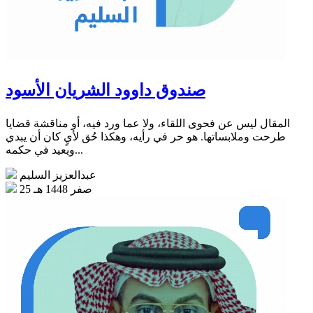
صندوق داوود الشريان الأسود
المقال ليس عن فحوى اللقاء، ولا عما ورد فيه، أو مناقشة قضايا
طرحت وملابساتها. هو حر في رأيه، وهكذا حُق لأيٍ كان أن يبدي
ويعيد في حكمه...
عبدالعزيز السليم
25 صفر 1448 هـ