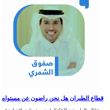
قطاع الطيران هل نحن راضون عن مستواه
هذا السؤال لم يعد ترفًا فكريًا، بل ضرورة وطنية واقتصادية في