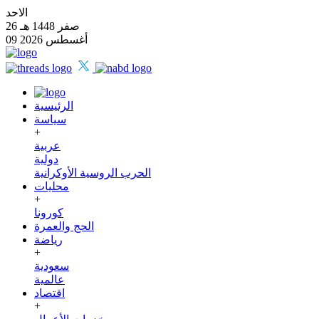
الاحد
26 صفر 1448 هـ
09 أغسطس 2026
الرئيسية
سياسة
+
عربية
دولية
الحرب الروسية الأوكرانية
محليات
+
كورونا
الحج والعمرة
رياضة
+
سعودية
عالمية
اقتصاد
+