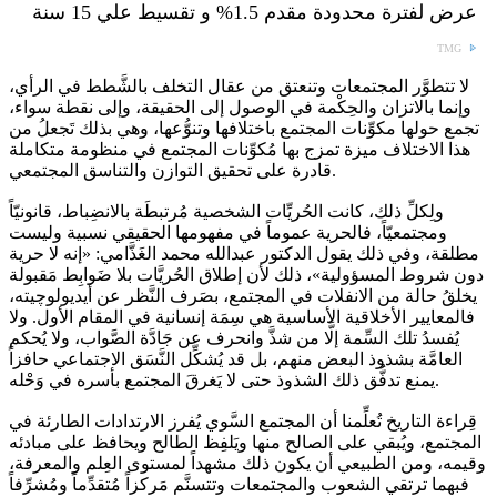
عرض لفترة محدودة مقدم 1.5% و تقسيط علي 15 سنة
TMG
لا تتطوَّر المجتمعات وتنعتق من عقال التخلف بالشَّطط في الرأي،
وإنما بالاتزان والحِكْمة في الوصول إلى الحقيقة، وإلى نقطة سواء،
تجمع حولها مكوِّنات المجتمع باختلافها وتنوُّعها، وهي بذلك تَجعلُ من
هذا الاختلاف ميزة تمزج بها مُكوِّنات المجتمع في منظومة متكاملة
قادرة على تحقيق التوازن والتناسق المجتمعي.
ولِكلِّ ذلك، كانت الحُريِّات الشخصية مُرتبطَة بالانضِباط، قانونيّاً
ومجتمعيّاً، فالحرية عموماً في مفهومها الحقيقي نسبية وليست
مطلقة، وفي ذلك يقول الدكتور عبدالله محمد الغَذَّامي: «إنه لا حرية
دون شروط المسؤولية»، ذلك لأن إطلاق الحُريَّات بلا ضَوابِط مَقبولة
يخلقُ حالة من الانفلات في المجتمع، بصَرف النَّظر عن أيديولوچيته،
فالمعايير الأخلاقية الأساسية هي سِمَة إنسانية في المقام الأول. ولا
يُفسدُ تلك السِّمة إلَّا من شذَّ وانحرف عن جَادَّة الصَّواب، ولا يُحكم
العامَّة بشذوذ البعض منهم، بل قد يُشكِّل النَّسَق الاجتماعي حافزاً
يمنع تدفُّق ذلك الشذوذ حتى لا يَغرقَ المجتمع بأسره في وَحْله.
قِراءة التاريخ تُعلِّمنا أن المجتمع السَّوي يُفرز الارتدادات الطارئة في
المجتمع، ويُبقي على الصالح منها ويَلفِظ الطالح ويحافظ على مبادئه
وقيمه، ومن الطبيعي أن يكون ذلك مشهداً لمستوى العِلم والمعرفة،
فبهما ترتقي الشعوب والمجتمعات وتتسنَّم مَركزاً مُتقدِّماً ومُشرِّفاً