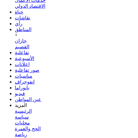
خدمات الأعمال
الاقتصاد الدولي
حياة
نقاشات
رأي
المناطق
+
جازان
القصيم
تفاعلية
الأسبوعية
اعلانات
صور تفاعلية
مناسبات
إنفوجراف
بانوراما
فيديو
عين المواطن
المزيد
الرئيسية
سياسة
محليات
الحج والعمرة
رياضة