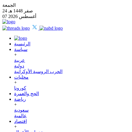
الجمعة
24 صفر 1448 هـ
07 أغسطس 2026
الرئيسية
سياسة
+
عربية
دولية
الحرب الروسية الأوكرانية
محليات
+
كورونا
الحج والعمرة
رياضة
+
سعودية
عالمية
اقتصاد
+