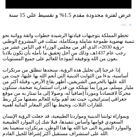
عرض لفترة محدودة مقدم 1.5% و تقسيط علي 15 سنة
TMG
تخطو المملكة بتوجيهات قيادتها الرشيدة خطوات واثقة وواثبة نحو
تنمية نهضوية طموحة شاملة ومتكاملة، تمثلت في المشروع الوطني
«رؤية 2030»، الذي أقر من مجلس الوزراء في الثامن عشر من
رجب عام 1437هـ، وذلك من أجل تحقيق ما نأمله بأن تكون بلادنا
بعون من الله وتوفيقه أنموذجاً للعالم على جميع المستويات.
إذا عرجنا إلى تحليل هذه الرؤية، سنجدها تنطلق من مرتكزات
أساسية، بدءا من الثوابت الدينية التي أنعم الله بها عليها، حيث من
الله عليها بالحرمين الشريفين، أطهر بقاع الأرض، وقبلة أكثر من
مليار مسلم، مرورا بما تمتلكه من قدرات استثمارية ضخمة، ستكون
محركاً لاقتصادنا ومورداً إضافياً له، وصولا إلى ما تمتاز به من موقع
جغرافي إستراتيجي، حيث تعد أهم بوابة للعالم بصفتها مركز ربط
للقارات الثلاث، وتحيط بها أكثر المعابر المائية أهمية.
وبموازاة ثوابتنا الدينية ومواردنا الطبيعية، قد جعلت الرؤية الإنسان
السعودي قوامها وأساس تنفيذها، فبلا شك إن الموارد الطبيعية
والموارد البشرية التى حبا الله بها هذا الوطن، مرتكزات ستعيننا بعد
الله على استشراف مستقبل أكثر إشراقاً للجيل القادم.