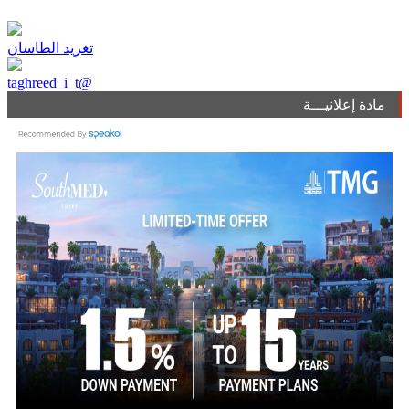
تغريد الطاسان
taghreed_i_t@
مادة إعلانيـــة