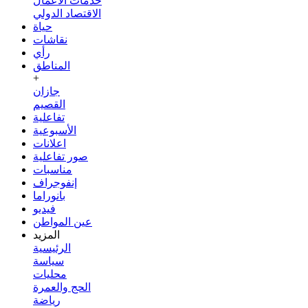
خدمات الأعمال
الاقتصاد الدولي
حياة
نقاشات
رأي
المناطق
+
جازان
القصيم
تفاعلية
الأسبوعية
اعلانات
صور تفاعلية
مناسبات
إنفوجراف
بانوراما
فيديو
عين المواطن
المزيد
الرئيسية
سياسة
محليات
الحج والعمرة
رياضة