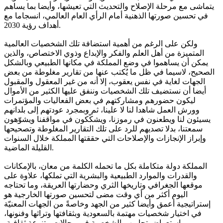
يتماشى مع مرحلة الإصلاح والتحديث التي تعيشها، وأيضا بما يساهم
في تحسين صورتها الذهنية أمام الرأي العام العالمي، انسجاما مع
أهداف رؤية 2030.
ولكن على الرغم من أهمية استضافة تلك الشخصيات العالمية
المتميزة من أهل العلم والفكر والإبداع وذوي الاختصاص، والذين
يمكن أن يساهموا في وضع المملكة في مكانها الطبيعي وبالشكل
الصحيح، لاسيما في ظل ما يُكتب عنها من تقارير مغلوطة من بعض
الجهات لغاية في نفس يعقوب، إلا أنه من غير المعقول والمقبول
أيضا أن نستضيف تلك الشخصيات وننفق عليها الكثير من الأموال
ليكون حضورهم ومشاركتهم في بعض الفعاليات والمؤتمرات
وورش العمل شاهدا لنا لا علينا، ثم وبمجرد عودتهم إلى بلدانهم
يسيئون لنا ويطعنون في رموزنا، ويشكّكون في مواقفنا ويشوّهون
سمعتنا، بدلا تصديهم للرد على تلك التقارير المغلوطة وتصحيحها
وإبراز الإنجازات والإصلاحات التي حققتها المملكة خلال السنوات
القليلة الماضية.
المملكة دولة متكاملة بكل ما تحمله الكلمة من معان، بالإمكانات
والقدرات والموارد الطبيعية والبشرية التي تملكها، علاوة على
موقعها الجغرافي وتاريخها الثري وحضارتها العريقة، وما تحتاجه
اليوم أكثر من أي وقت مضى لتحسين صورتها الخارجية هو
إستراتيجية أعمق وأيضا كثير من الجهد وخاصةً من الجهات المعنيّة
في اختيار شخصيات مهتمة بالسعودية وبثقافتها وتراثها وفنونها،
واستعراض تجاربهم الشخصية في مجالات متنوعة ثقافية،