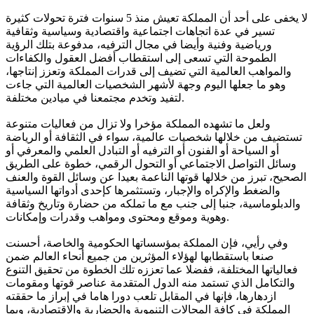
لا يخفى على أحد أن المملكة تعيش منذ 5 سنوات فترة تحولات كثيرة
تسير في عدة اتجاهات اجتماعية واقتصادية وسياسية وثقافية
ورياضية وفنية وأيضا في مجال الترفيه، مدفوعة بتلك الرؤية
الطموحة التي تسعى إلى استقطاب أفضل العقول والكفاءات
والمواهب العالمية التي تضيف إلى قدرات المملكة وتعزز إنتاجها،
وهو ما جعلها اليوم وجهة لأشهر الشخصيات العالمية التي جاءت
لتفيد وتخدم مجتمعنا في ميادين مختلفة.
ولعل ما تشهده المملكة مؤخرا ولا تزال من فعاليات متنوعة
تستضيف من خلالها شخصيات عالمية، سواء في الثقافة أو الرياضة
أو السياحة أو الفنون أو الترفيه أو التبادل العلمي والمعرفي أو
وسائل التواصل الاجتماعي أو التحول الرقمي، خطوة على الطريق
الصحيح، تبرز من خلالها قوتها الناعمة بعيدا عن وسائل القوة والعنف
والضغط والإكراه والإجبار، وتستثمرها كإحدى أدواتها السياسية
والدبلوماسية، جنبا إلى جنب مع ما تملكه من حضارة وتاريخ وثقافة
وهوية وموقع ومحتوى ومواهب وقدرات وإمكانات.
وفي رأيي، فإن المملكة بمؤسساتها الحكومية والخاصة، أحسنت
صنعا باستقطابها لهؤلاء المؤثرين من جميع أنحاء العالم ضمن
فعالياتها المختلفة، ففضلا عما تعززه تلك الخطوة من تحقيق التنوع
والتكامل الذي تستمد منه الدول المتقدمة عناصر قوتها ومقومات
ازدهارها، فإنها في المقابل تلعب دورا هاما في إبراز ما حققته
المملكة في كافة المجالات التنموية والحضارية والاقتصادية، وبما