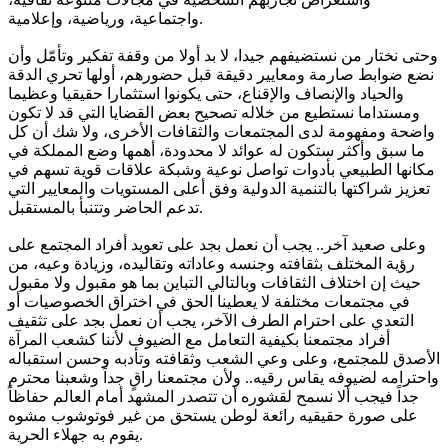
واجتماعية، ورياضية، وإعلامية.
وحتى نختار من نستضيفهم جيدا، لا بد أولا من وقفة تفكير وتأمّل وأن
نضع ضوابط صارمة ومعايير دقيقة قبل حضورهم، أولها تحري الدقة
والحياد والإنصاف والإقناع، حتى يكونوا استثمارا حقيقيا وعظيما
ومستداما نستطيع من خلاله تصحيح بعض القضايا التي قد لا تكون
واضحة ومفهومة لدى المجتمعات والثقافات الأخرى، ولا شك أن كل
ما سبق وأكثر ستكون له عوائد لا محدودة، أهمها وضع المملكة في
مكانها الطبيعي بأدوات تواصل نوعية وشبكة علاقات قوية تسهم في
تعزيز شراكتها بالتنمية الدولية وفق أعلى المستويات والمعايير التي
تدعم الحاضر وتتنبأ بالمستقبل.
وعلى صعيد آخر.. يجب أن نعمل بجد على تعويد أفراد المجتمع على
رؤية المختلف بثقافته وجنسه وعاداته وتقاليده، وزيادة وعيه، من
حيث إن اختلاف الثقافات وبالتالي التباين بما هو مقبول ولا مقبول
في مجتمعات مختلفة لا يعطينا الحق في اختراق الخصوصيات أو
التعدي على احترام الطرف الآخر، يجب أن نعمل بجد على تثقيف
أفراد مجتمعنا بكيفية التعامل مع الضيوف لأننا كشعب المرآة
الأصدق للمجتمع، وعلى وعي الشعب وثقافته وتأدبه وحسن استقباله
واحترامه لضيوفه يقاس رقيه.. ولأن مجتمعنا راقٍ جداً وشعبنا محترم
جداً فيجب ألا نسمح لقشوره أن تتصدر المشهد أمام العالم حفاظاً
على صورة حقيقيه رائعة لوطن يستحق من غير فوتوشوب مشوه
يقوم به جهلاء الحرية.