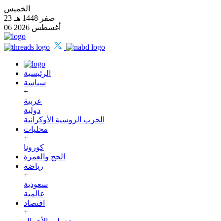
الخميس
23 صفر 1448 هـ
06 أغسطس 2026
الرئيسية
سياسة
+
عربية
دولية
الحرب الروسية الأوكرانية
محليات
+
كورونا
الحج والعمرة
رياضة
+
سعودية
عالمية
اقتصاد
+