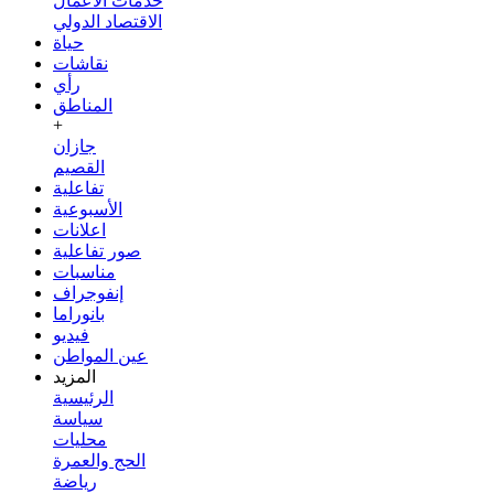
خدمات الأعمال
الاقتصاد الدولي
حياة
نقاشات
رأي
المناطق
+
جازان
القصيم
تفاعلية
الأسبوعية
اعلانات
صور تفاعلية
مناسبات
إنفوجراف
بانوراما
فيديو
عين المواطن
المزيد
الرئيسية
سياسة
محليات
الحج والعمرة
رياضة