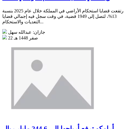
رتفعت قضايا استحكام الأراضي في المملكة خلال عام 2025 بنسبة
13%، لتصل إلى 1949 قضية، في وقت سجل فيه إجمالي قضايا
التعديات والاستحكام...
جازان: عبدالله سهل
22 صفر 1448 هـ
أرامكو ترفع أرباحها إلى 244.6 مليار ريال