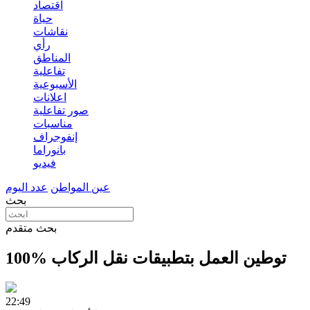
اقتصاد
حياة
نقاشات
رأي
المناطق
تفاعلية
الأسبوعية
اعلانات
صور تفاعلية
مناسبات
إنفوجراف
بانوراما
فيديو
عين المواطن
عدد اليوم
بحث
بحث متقدم
100% توطين العمل بتطبيقات نقل الركاب
22:49