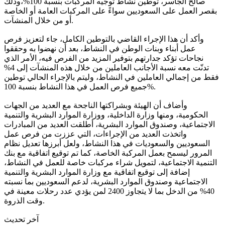
صالح الجاسر، توطين نشاط توجيه المركبات بنسبة 100%،وذلك
بقصر العمل على السعوديين سواءً على المركبات العامة أو الخاصة
أو من خلال المنشآت.
وأكد أن هذا الإجراء القاضي بالتوطين الكامل، جاء لتعزيز فرص
عمل أبناء وبنات الوطن في النشاط، بعد أن نهضوا به وحققوا
نجاحات تؤكد جدارتهم بتوفير المزيد من الفرص فيه، الأمر الذي
تدنّت معه نسبة الأجانب العاملين من خلال هذه المنشآت إلى 4%
فقط من إجمالي العاملين في النشاط، وليتم بالإجراء الحالي توطين
جميع فرص العمل في هذا النشاط بنسبة 100%.
وأضاف أن الهيئة وبشراكتها الناجحة مع العديد من الجهات
الحكومية، ومنها وزارة الداخلية، ووزارة الموارد البشرية والتنمية
الاجتماعية، وصندوق الموارد البشرية، أطلقت العديد من المبادرات
واتخذت العديد من الإجراءات، التي عززت من فرص عمل
السعوديين والسعوديات في هذا النشاط، ولعل أبرزها تعديل نظام
المرور ليسمح بعمل المركبة الخاصة، كما تم توقيع اتفاقية مع بنك
التنمية الاجتماعية، لتمويل شراء مركبات خاصة للعمل في النشاط،
إضافة إلى توقيع اتفاقية مع وزارة الموارد البشرية والتنمية
الاجتماعية وصندوق الموارد البشرية، لدعم السعوديين بما نسبته
40% من الدخل بما لا يتجاوز 2400 لمن يؤدي عدد رحلات معينة في
وقت الذروة.
آخر تحديث