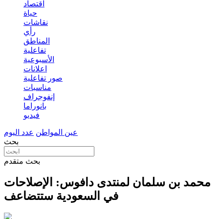
اقتصاد
حياة
نقاشات
رأي
المناطق
تفاعلية
الأسبوعية
اعلانات
صور تفاعلية
مناسبات
إنفوجراف
بانوراما
فيديو
عين المواطن
عدد اليوم
بحث
بحث متقدم
‏محمد بن سلمان لمنتدى دافوس: الإصلاحات
في السعودية ستتضاعف