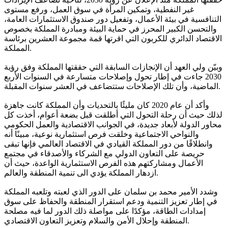
غير النفطية، وتمكين المرأة في سوق العمل، ورفع مستوى
التنافسية في بيئة الأعمال، وتفعيل دور صندوق الاستثمارات العامة،
والتحسن الكبير المحرز في حماية البيئة ومبادرة المملكة بخصوص
الاقتصاد الدائري للكربون التي اقرتها قمة مجموعة العشرين برئاسة
المملكة.
وبيّن ولي العهد أن الإنجازات السابقة التي حققتها المملكة وفق رؤية
2030 جاءت في إطار تحول وإصلاحات متسارعة في السنوات الأربع
الماضية، وأن تلك الإصلاحات ستتضاعف في العشر سنوات المقبلة.
وأكد أن عام 2020 كان مليئًا بالتحديات وأن المملكة كانت جاهزة
لذلك حيث أن رحلة التحول التي أطلقت قبل بضعة أعوام، أخذت كل
محاور الدولة لأبعاد جديدة، في الجوانب الاقتصادية والعمل الحكومي
والنواحي الاجتماعية وخلقت فرص استثمارية نوعية، مبينًا أنه
وانطلاقًا من دور المملكة القيادي في الاقتصاد العالمي فإنها تبقى
حريصة على التعاون الدولي مع الشركاء والأصدقاء في مجتمع
الأعمال ومشاركتهم هذه الفرص الاستثمارية الواعدة، حيث أن
ازدهار المملكة يؤدي الى تنمية المنطقة والعالم.
وشدد الأمير محمد بن سلمان على الدور الذي لعبته وتلعبه المملكة
في إطار تعزيز التنمية ودعم استقرار المنطقة والحفاظ على سوق
إمدادات الطاقة، مؤكدًا على مواصلة ذلك الدور لما فيه مصلحة
المنطقة وإحلال الأمن والسلام وتعزيز التعاون الاقتصادي.