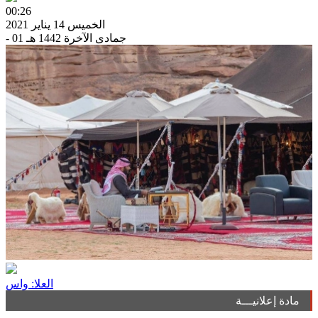
00:26
الخميس 14 يناير 2021
- 01 جمادى الآخرة 1442 هـ
العلا: واس
مادة إعلانيـــة