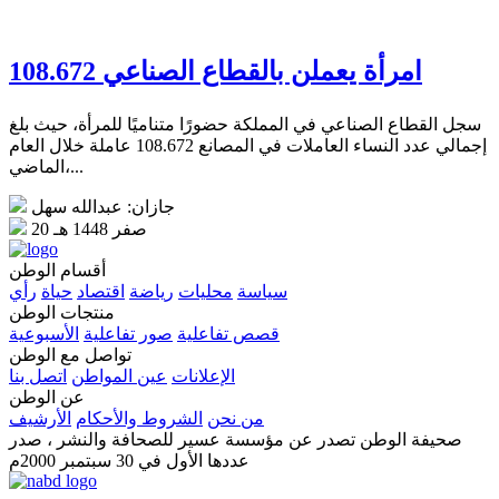
108.672 امرأة يعملن بالقطاع الصناعي
سجل القطاع الصناعي في المملكة حضورًا متناميًا للمرأة، حيث بلغ
إجمالي عدد النساء العاملات في المصانع 108.672 عاملة خلال العام
الماضي،...
جازان: عبدالله سهل
20 صفر 1448 هـ
أقسام الوطن
سياسة
محليات
رياضة
اقتصاد
حياة
رأي
منتجات الوطن
قصص تفاعلية
صور تفاعلية
الأسبوعية
تواصل مع الوطن
الإعلانات
عين المواطن
اتصل بنا
عن الوطن
من نحن
الشروط والأحكام
الأرشيف
صحيفة الوطن تصدر عن مؤسسة عسير للصحافة والنشر ، صدر
عددها الأول في 30 سبتمبر 2000م