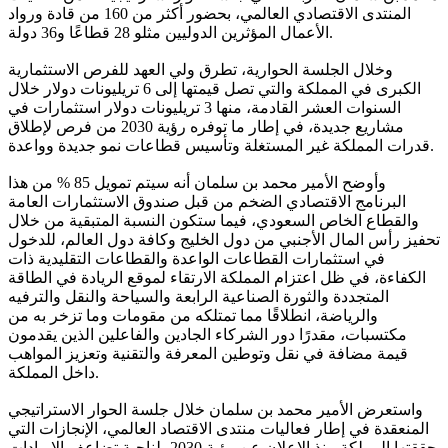
المنتدى الاقتصادي العالمي، بحضور أكثر من 160 من قادة ورواد
الأعمال المؤثرين الدوليين مثلو 28 قطاعًا و36 دولة.
وخلال الجلسة الحوارية، تطرق ولي العهد للفرص الاستثمارية
الكبرى في المملكة والتي تصل قيمتها إلى 6 تريليونات دولار خلال
السنوات العشر القادمة، منها 3 تريليونات دولار استثمارات في
مشاريع جديدة، في إطار ما توفره رؤية 2030 من فرص لإطلاق
قدرات المملكة غير المستغلة وتأسيس قطاعات نمو جديدة وواعدة.
وأوضح الأمير محمد بن سلمان أنه سيتم تمويل 85 % من هذا
البرنامج الاقتصادي الضخم من قبل صندوق الاستثمارات العامة
والقطاع الخاص السعودي، فيما ستكون النسبة المتبقية من خلال
تحفيز رأس المال الأجنبي من دول الخليج وكافة دول العالم، للدخول
في استثمارات القطاعات الواعدة والقطاعات التقليدية ذات
الكفاءة، في ظل اعتزام المملكة الارتقاء لموقع الريادة في الطاقة
المتجددة والثورة الصناعية الرابعة والسياحة والنقل والترفيه
والرياضة، انطلاقًا مما تمتلكه من مقومات وما تزخر به من
مكتسبات، مقدرًا دور الشركاء الجادين والفاعلين الذين يقدمون
قيمة مضافة في نقل وتوطين المعرفة والتقنية وتعزيز المواهب
داخل المملكة.
واستعرض الأمير محمد بن سلمان خلال جلسة الحوار الاستراتيجي
المنعقدة في إطار فعاليات منتدى الاقتصاد العالمي، الإنجازات التي
حققتها المملكة منذ الإعلان عن رؤية 2030، لناحية تضاعف الإيرادات