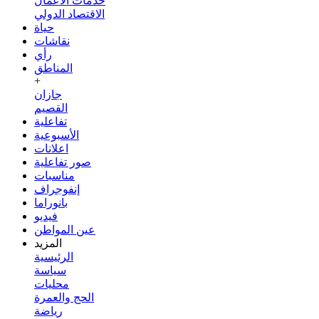
خدمات الأعمال
الاقتصاد الدولي
حياة
نقاشات
رأي
المناطق
+
جازان
القصيم
تفاعلية
الأسبوعية
اعلانات
صور تفاعلية
مناسبات
إنفوجراف
بانوراما
فيديو
عين المواطن
المزيد
الرئيسية
سياسة
محليات
الحج والعمرة
رياضة