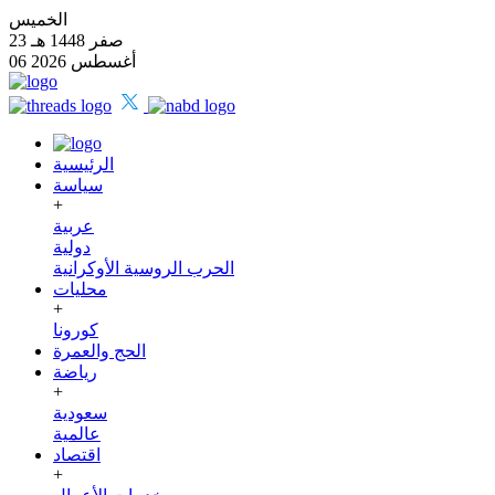
الخميس
23 صفر 1448 هـ
06 أغسطس 2026
الرئيسية
سياسة
+
عربية
دولية
الحرب الروسية الأوكرانية
محليات
+
كورونا
الحج والعمرة
رياضة
+
سعودية
عالمية
اقتصاد
+