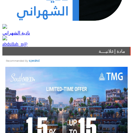
نادية الشهراني
abdullah_n@
مادة إعلانيـــة