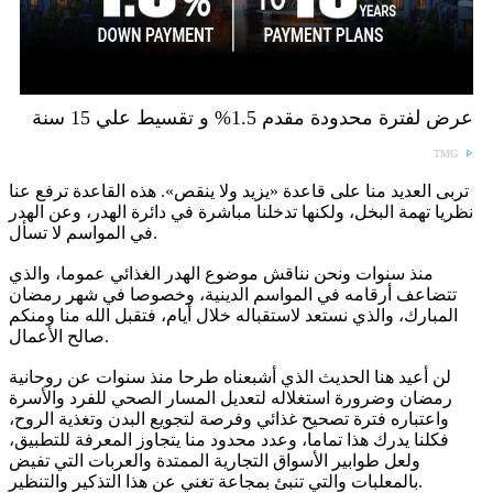
عرض لفترة محدودة مقدم 1.5% و تقسيط علي 15 سنة
TMG
تربى العديد منا على قاعدة «يزيد ولا ينقص». هذه القاعدة ترفع عنا
نظريا تهمة البخل، ولكنها تدخلنا مباشرة في دائرة الهدر، وعن الهدر
في المواسم لا تسأل.
منذ سنوات ونحن نناقش موضوع الهدر الغذائي عموما، والذي
تتضاعف أرقامه في المواسم الدينية، وخصوصا في شهر رمضان
المبارك، والذي نستعد لاستقباله خلال أيام، فتقبل الله منا ومنكم
صالح الأعمال.
لن أعيد هنا الحديث الذي أشبعناه طرحا منذ سنوات عن روحانية
رمضان وضرورة استغلاله لتعديل المسار الصحي للفرد والأسرة
واعتباره فترة تصحيح غذائي وفرصة لتجويع البدن وتغذية الروح،
فكلنا يدرك هذا تماما، وعدد محدود منا يتجاوز المعرفة للتطبيق،
ولعل طوابير الأسواق التجارية الممتدة والعربات التي تفيض
بالمعلبات والتي تنبئ بمجاعة تغني عن هذا التذكير والتنظير.