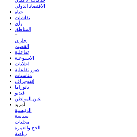
خدمات الأعمال
الاقتصاد الدولي
حياة
نقاشات
رأي
المناطق
+
جازان
القصيم
تفاعلية
الأسبوعية
اعلانات
صور تفاعلية
مناسبات
إنفوجراف
بانوراما
فيديو
عين المواطن
المزيد
الرئيسية
سياسة
محليات
الحج والعمرة
رياضة