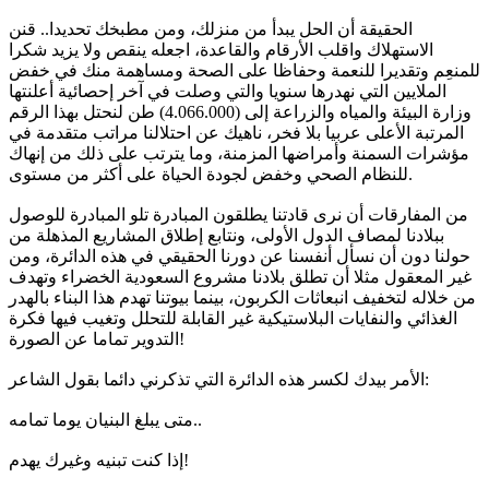
الحقيقة أن الحل يبدأ من منزلك، ومن مطبخك تحديدا.. قنن
الاستهلاك واقلب الأرقام والقاعدة، اجعله ينقص ولا يزيد شكرا
للمنعِم وتقديرا للنعمة وحفاظا على الصحة ومساهمة منك في خفض
الملايين التي نهدرها سنويا والتي وصلت في آخر إحصائية أعلنتها
وزارة البيئة والمياه والزراعة إلى (4.066.000) طن لنحتل بهذا الرقم
المرتبة الأعلى عربيا بلا فخر، ناهيك عن احتلالنا مراتب متقدمة في
مؤشرات السمنة وأمراضها المزمنة، وما يترتب على ذلك من إنهاك
للنظام الصحي وخفض لجودة الحياة على أكثر من مستوى.
من المفارقات أن نرى قادتنا يطلقون المبادرة تلو المبادرة للوصول
ببلادنا لمصاف الدول الأولى، ونتابع إطلاق المشاريع المذهلة من
حولنا دون أن نسأل أنفسنا عن دورنا الحقيقي في هذه الدائرة، ومن
غير المعقول مثلا أن تطلق بلادنا مشروع السعودية الخضراء وتهدف
من خلاله لتخفيف انبعاثات الكربون، بينما بيوتنا تهدم هذا البناء بالهدر
الغذائي والنفايات البلاستيكية غير القابلة للتحلل وتغيب فيها فكرة
التدوير تماما عن الصورة!
الأمر بيدك لكسر هذه الدائرة التي تذكرني دائما بقول الشاعر:
متى يبلغ البنيان يوما تمامه..
إذا كنت تبنيه وغيرك يهدم!