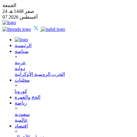
الجمعة
24 صفر 1448 هـ
07 أغسطس 2026
الرئيسية
سياسة
+
عربية
دولية
الحرب الروسية الأوكرانية
محليات
+
كورونا
الحج والعمرة
رياضة
+
سعودية
عالمية
اقتصاد
+