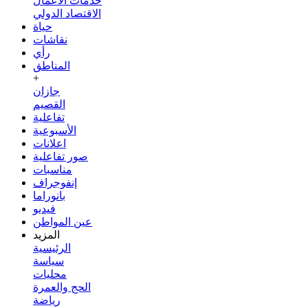
خدمات الأعمال
الاقتصاد الدولي
حياة
نقاشات
رأي
المناطق
+
جازان
القصيم
تفاعلية
الأسبوعية
اعلانات
صور تفاعلية
مناسبات
إنفوجراف
بانوراما
فيديو
عين المواطن
المزيد
الرئيسية
سياسة
محليات
الحج والعمرة
رياضة