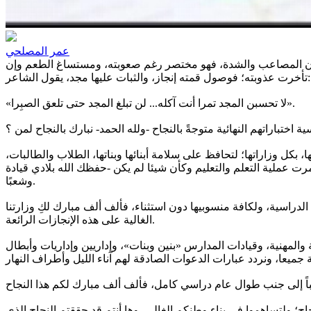
عمر المصلحي
ران المصاعب والشدة، فهو مختصر رغم صعوبته، ومستساغ الطعم وإن
تأخرت عذوبته؛ فوصول قمته إنجاز، والثبات عليها مجد، يقول الشاعر:
«لا تحسبن المجد تمرا أنت آكله... لن تبلغ المجد حتى تلعق الصبِرا».
ا، بكل وزاراتها؛ لتحافظ على سلامة أبنائها وبناتها، الطلاب والطالبات،
رت عملية التعلم والتعليم وكأن شيئا لم يكن -حفظك الله بلادي قيادة
وشعبًا.
الدراسية، ولكافة منسوبيها دون استثناء، فألف ألف مبارك لكِ وزارتنا
الغالية على هذه الإنجازات الرائعة.
والمهنية، وقيادات المدارس «بنين وبنات»، وإداريين وإداريات وأبطال
جاح؛ ولتساهموا في بناء وطنكم الغالي، وها أنتم قد حققتم النجاح الذي