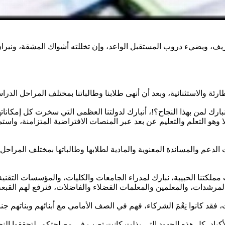
ريف، ويضيء دروب المستقبل الواعد، وإن تخللته أشواك المشقة، وني
 نبارك لمن بهذا النجاح؟!، أنبارك لدولتنا العظمى التي سخرت كل إمكاناته
هو التعلم والتعليم عن بعد عبر المنصات الافتراضية المتزامنة، واستم
 الدعم والمساندة المعنوية والمادية لطلابها وطالباتها بمختلف المراحل 
مملكتنا الحبيبة، نبارك لمدراء الجامعات والكليات، والمؤسسات التقنية 
ات الأكباد، كل هذه الجهود التي بذلت كانت تصب في مصلحتكم، لتحققوا الن