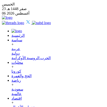
الخميس
23 صفر 1448 هـ
06 أغسطس 2026
الرئيسية
سياسة
+
عربية
دولية
الحرب الروسية الأوكرانية
محليات
+
كورونا
الحج والعمرة
رياضة
+
سعودية
عالمية
اقتصاد
+