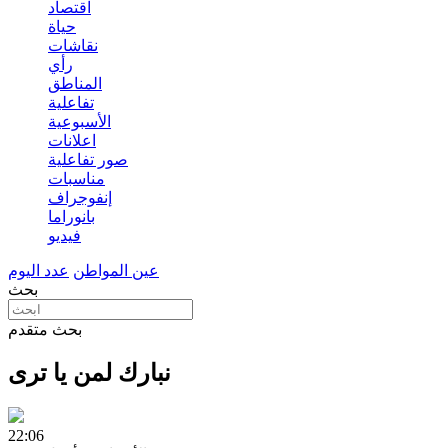
اقتصاد
حياة
نقاشات
رأي
المناطق
تفاعلية
الأسبوعية
اعلانات
صور تفاعلية
مناسبات
إنفوجراف
بانوراما
فيديو
عين المواطن
عدد اليوم
بحث
بحث متقدم
نبارك لمن يا ترى
22:06