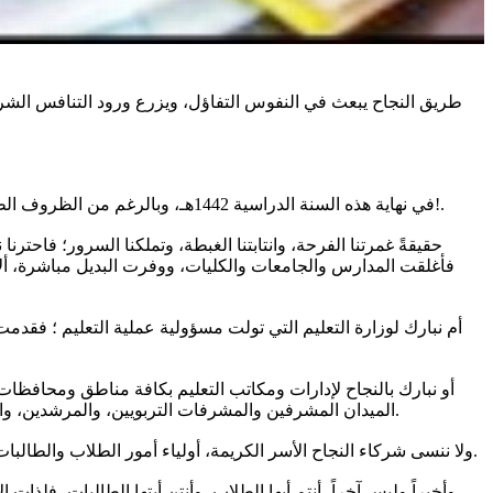
طريق النجاح يبعث في النفوس التفاؤل، ويزرع ورود التنافس الش
في نهاية هذه السنة الدراسية 1442هـ، وبالرغم من الظروف الطارئة والاستثنائية، وبعد أن أنهى طلابنا وطالباتنا بمختلف المراحل الدراسية اختباراتهم النهائية متوجةً بالنجاح -ولله الحمد- نبارك بالنجاح لمن ؟!.
حقيقةً غمرتنا الفرحة، وانتابتنا الغبطة، وتملكنا السرور؛ فاحترنا
فأغلقت المدارس والجامعات والكليات، ووفرت البديل مباشرة، ألا و
أم نبارك لوزارة التعليم التي تولت مسؤولية عملية التعليم ؛ فقدمت
أو نبارك بالنجاح لإدارات ومكاتب التعليم بكافة مناطق ومحافظات 
الميدان المشرفين والمشرفات التربويين، والمرشدين، والمرشدات، والمعلمين والمعلمات الفضلاء والفاضلات، فنرفع لهم القبعة جميعا، ونردد عبارات الدعوات الصادقة لهم آناء الليل وأطراف النهار.
ولا ننسى شركاء النجاح الأسر الكريمة، أولياء أمور الطلاب والطالبات، فقد كانوا نِعْمَ الشركاء، فهم في الصف الأمامي مع أبنائهم وبناتهم جنباً إلى جنب طوال عام دراسي كامل، فألف ألف مبارك لكم هذا النجاح.
وأخيراً وليس آخراً، أنتم أيها الطلاب، وأنتن أيتها الطالبات، فلذ