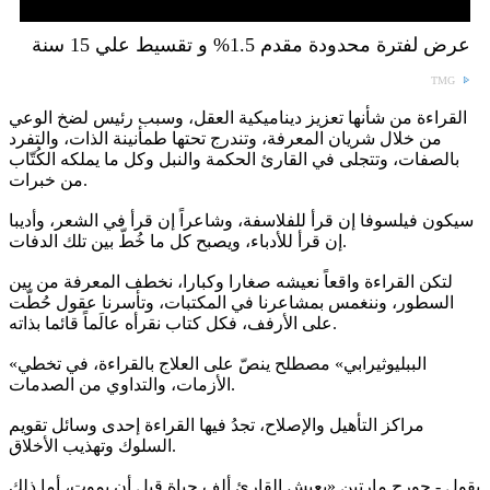
عرض لفترة محدودة مقدم 1.5% و تقسيط علي 15 سنة
TMG
القراءة من شأنها تعزيز ديناميكية العقل، وسبب رئيس لضخ الوعي
من خلال شريان المعرفة، وتندرج تحتها طمأنينة الذات، والتفرد
بالصفات، وتتجلى في القارئ الحكمة والنبل وكل ما يملكه الكُتّاب
من خبرات.
سيكون فيلسوفا إن قرأ للفلاسفة، وشاعراً إن قرأ في الشعر، وأديبا
إن قرأ للأدباء، ويصبح كل ما خُطّ بين تلك الدفات.
لتكن القراءة واقعاً نعيشه صغارا وكبارا، نخطف المعرفة من بين
السطور، وننغمس بمشاعرنا في المكتبات، وتأسرنا عقول حُطّت
على الأرفف، فكل كتاب نقرأه عالَماً قائما بذاته.
«الببليوثيرابي» مصطلح ينصّ على العلاج بالقراءة، في تخطي
الأزمات، والتداوي من الصدمات.
مراكز التأهيل والإصلاح، تجدُ فيها القراءة إحدى وسائل تقويم
السلوك وتهذيب الأخلاق.
يقول - جورج مارتين «يعيش القارئ ألف حياة قبل أن يموت، أما ذلك