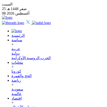
السبت
25 صفر 1448 هـ
08 أغسطس 2026
الرئيسية
سياسة
+
عربية
دولية
الحرب الروسية الأوكرانية
محليات
+
كورونا
الحج والعمرة
رياضة
+
سعودية
عالمية
اقتصاد
+