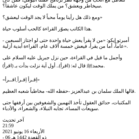
سيخاطر ويعشق؟ من يملك الوقت ليكون عاشقاً؟.
ومع ذلك هل رأينا يوماً محباً لا يجد الوقت ليعشق؟»
هذا الكاتب يصوّر القراءة كالحب أسلوب حياة.
- أمبرتو إيكو: «من لا يقرأ يعش حياة واحدة حتى لو اجتاز السبعين
عاماً، أما من يقرأ، فيعش خمسة آلاف عام، القراءة أبدية أزلية».
وأجمل ما قيل في القراءة، حين نزل جبريل عليه السلام على
محمدﷺ قال له: (اقرأ).. أول آية نزلت بدأت بـ (اقرأ).
«اِقـرأ اِقـرأ ِاقــرأ»
قالها الملك سلمان بن عبدالعزيز -حفظه الله- مخاطباً شعبه العظيم.
المكتبات، حدائق العقول تأخذ النهمين والشغوفين بين أرففها حتى
سويعات المساء، تجابه النبلاء، والشعراء، والأدباء.
آخر تحديث
21:59
الأربعاء 16 يونيو 2021
- 06 ذو القعدة 1442 هـ