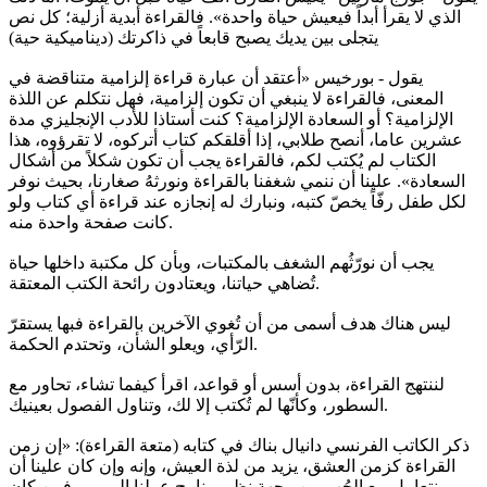
الذي لا يقرأ أبداً فيعيش حياة واحدة». فالقراءة أبدية أزلية؛ كل نص
يتجلى بين يديك يصبح قابعاً في ذاكرتك (ديناميكية حية)
يقول - بورخيس «أعتقد أن عبارة قراءة إلزامية متناقضة في
المعنى، فالقراءة لا ينبغي أن تكون إلزامية، فهل نتكلم عن اللذة
الإلزامية؟ أو السعادة الإلزامية؟ كنت أستاذا للأدب الإنجليزي مدة
عشرين عاما، أنصح طلابي، إذا أقلقكم كتاب أتركوه، لا تقرؤوه، هذا
الكتاب لم يُكتب لكم، فالقراءة يجب أن تكون شكلاً من أشكال
السعادة». علينا أن ننمي شغفنا بالقراءة ونورثهُ صغارنا، بحيث نوفر
لكل طفل رفّاً يخصّ كتبه، ونبارك له إنجازه عند قراءة أي كتاب ولو
كانت صفحة واحدة منه.
يجب أن نورّثُهم الشغف بالمكتبات، وبأن كل مكتبة داخلها حياة
تُضاهي حياتنا، ويعتادون رائحة الكتب المعتقة.
ليس هناك هدف أسمى من أن تُغوي الآخرين بالقراءة فبها يستقرّ
الرّأي، ويعلو الشأن، وتحتدم الحكمة.
لننتهج القراءة، بدون أسس أو قواعد، اقرأ كيفما تشاء، تحاور مع
السطور، وكأنّها لم تُكتب إلا لك، وتناول الفصول بعينيك.
ذكر الكاتب الفرنسي دانيال بناك في كتابه (متعة القراءة): «إن زمن
القراءة كزمن العشق، يزيد من لذة العيش، وإنه وإن كان علينا أن
نتعامل مع الحُب من وجهة نظر برنامج عملنا اليومي، فمن كان