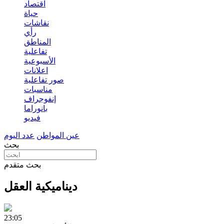
اقتصاد
حياة
نقاشات
رأي
المناطق
تفاعلية
الأسبوعية
اعلانات
صور تفاعلية
مناسبات
إنفوجراف
بانوراما
فيديو
عين المواطن
عدد اليوم
بحث
بحث متقدم
ديناميكية العقل
23:05