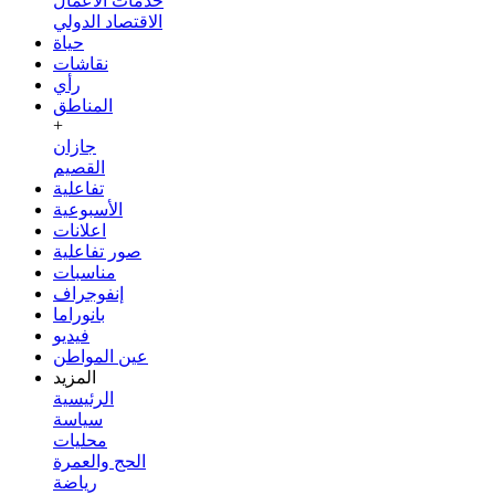
خدمات الأعمال
الاقتصاد الدولي
حياة
نقاشات
رأي
المناطق
+
جازان
القصيم
تفاعلية
الأسبوعية
اعلانات
صور تفاعلية
مناسبات
إنفوجراف
بانوراما
فيديو
عين المواطن
المزيد
الرئيسية
سياسة
محليات
الحج والعمرة
رياضة