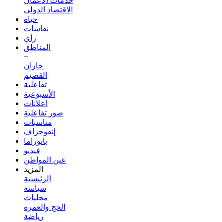
خدمات الأعمال
الاقتصاد الدولي
حياة
نقاشات
رأي
المناطق
+
جازان
القصيم
تفاعلية
الأسبوعية
اعلانات
صور تفاعلية
مناسبات
إنفوجراف
بانوراما
فيديو
عين المواطن
المزيد
الرئيسية
سياسة
محليات
الحج والعمرة
رياضة