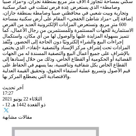
سكني بمساحة تتجاوز 4 آلاف متر مربع بمنطقة نجران، و«مزاد صبيا
وصامطة» الذي يستعرض عِدة فرص تمثلت في عمائر سكنية
وتجارية وبيت شعبي في محافظتي صبيا وصامطة بمنطقة جازان،
إضافة إلى «مزاد شاطئ الخفجي» المقام على أرض سكنية بمساحة
600 مترٍ مربع. وتستعرض المزادات الإلكترونية العديد من الفرص
الاستثمارية للجهات المستثمرة وللمستثمرين من رجال الأعمال، كما
تتميز بسهولة المزايدة عليها والوصول لها من أي مكان، واستكمال
إجراءات البيع والشراء إلكترونيًا دون الحاجة إلى الحضور. وتُنّفذ
المزادات تحت إشراف مركز الإسناد والتصفية «إنفاذ»، الذي يختص
بالإشراف على جميع أعمال البيع والتصفية المسندة له من الجهات
القضائية أو الحكومية أو القطاع الخاص، وذلك من خلال إسنادها إلى
القطاع الخاص بكل شفافية وتنافسية، بما يسهم في الحفاظ على
قيم الأصول وتسريع عملية استيفاء الحقوق، وتحقيق القيمة العدلية
والاقتصادية التي يضطلع المركز بها.
آخر تحديث
17:27
الثلاثاء 22 يونيو 2021
- 12 ذو القعدة 1442 هـ
مقالات مشابهة