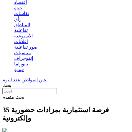
اقتصاد
حياة
نقاشات
رأي
المناطق
تفاعلية
الأسبوعية
اعلانات
صور تفاعلية
مناسبات
إنفوجراف
بانوراما
فيديو
عين المواطن
عدد اليوم
بحث
بحث متقدم
35 فرصة استثمارية بمزادات حضورية
وإلكترونية