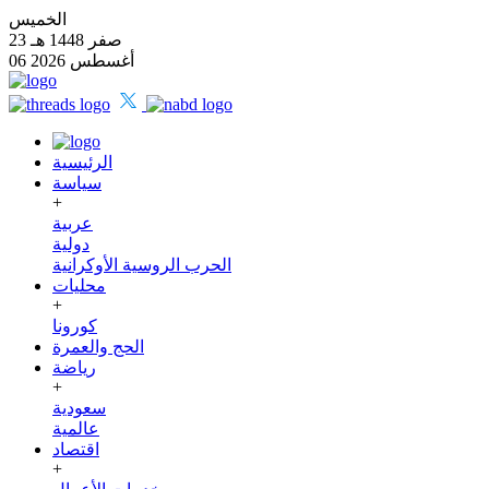
الخميس
23 صفر 1448 هـ
06 أغسطس 2026
الرئيسية
سياسة
+
عربية
دولية
الحرب الروسية الأوكرانية
محليات
+
كورونا
الحج والعمرة
رياضة
+
سعودية
عالمية
اقتصاد
+