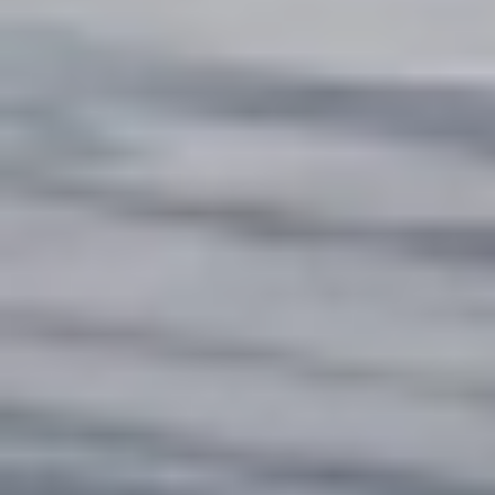
إشارةً إلى ما تم تداوله عبر وسائل التواصل الاجتماعي بشأن شكوى
أحد المواطنين من تعرضه لسوء معاملة داخل إحدى الصيدليات، فقد
باشرت...
الرياض: الوطن
22 صفر 1448 هـ
الحقيل: مشاركة القطاع الخاص تدعم
الإسكان التنموي
رفع وزير البلديات والإسكان ماجد بن عبدالله الحقيل، الشكر لخادم
الحرمين الشريفين الملك سلمان بن عبدالعزيز، ولولي العهد رئيس
مجلس...
الرياض: الوطن
22 صفر 1448 هـ
أتمتة وتكامل يرفعان كفاءة خدمات ضيوف
الرحمن