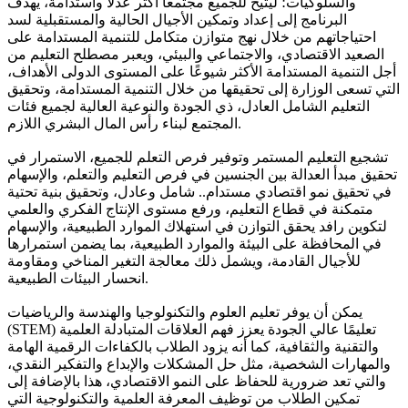
والسلوكيات؛ ليتيح للجميع مجتمعا أكثر عدلاً واستدامة، يهدف
البرنامج إلى إعداد وتمكين الأجيال الحالية والمستقبلية لسد
احتياجاتهم من خلال نهج متوازن متكامل للتنمية المستدامة على
الصعيد الاقتصادي، والاجتماعي والبيئي، ويعبر مصطلح التعليم من
أجل التنمية المستدامة الأكثر شيوعًا على المستوى الدولى الأهداف،
التي تسعى الوزارة إلى تحقيقها من خلال التنمية المستدامة، وتحقيق
التعليم الشامل العادل، ذي الجودة والنوعية العالية لجميع فئات
المجتمع لبناء رأس المال البشري اللازم.
تشجيع التعليم المستمر وتوفير فرص التعلم للجميع، الاستمرار في
تحقيق مبدأ العدالة بين الجنسين في فرص التعليم والتعلم، والإسهام
في تحقيق نمو اقتصادي مستدام.. شامل وعادل، وتحقيق بنية تحتية
متمكنة في قطاع التعليم، ورفع مستوى الإنتاج الفكري والعلمي
لتكوين رافد يحقق التوازن في استهلاك الموارد الطبيعية، والإسهام
في المحافظة على البيئة والموارد الطبيعية، بما يضمن استمرارها
للأجيال القادمة، ويشمل ذلك معالجة التغير المناخي ومقاومة
انحسار البيئات الطبيعية.
يمكن أن يوفر تعليم العلوم والتكنولوجيا والهندسة والرياضيات
(STEM) تعليمًا عالي الجودة يعزز فهم العلاقات المتبادلة العلمية
والتقنية والثقافية، كما أنه يزود الطلاب بالكفاءات الرقمية الهامة
والمهارات الشخصية، مثل حل المشكلات والإبداع والتفكير النقدي،
والتي تعد ضرورية للحفاظ على النمو الاقتصادي، هذا بالإضافة إلى
تمكين الطلاب من توظيف المعرفة العلمية والتكنولوجية التي