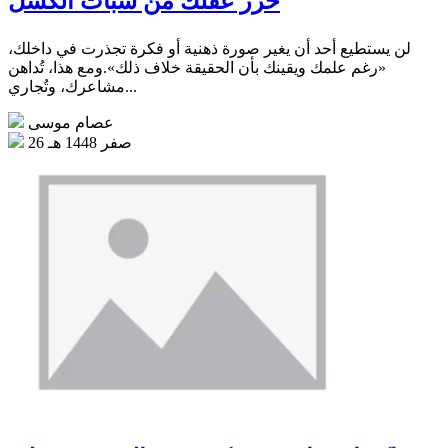
حرر عقلك من سبات الكسل
لن يستطيع أحد أن يغير صورة ذهنية أو فكرة تجذرت في داخلك،
«رغم علمك ويقينك بأن الحقيقة خلاف ذلك».ومع هذا، تُداهن
مشاعرك، وتُجاري...
عصام موسى
26 صفر 1448 هـ