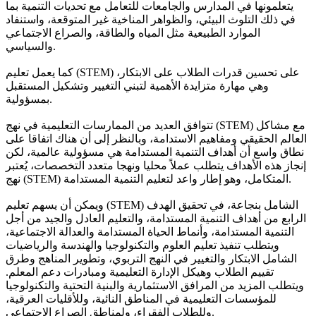
يتعلمونها في المدارس والجامعات للتعامل مع تحديات التنمية بما
في ذلك التلوث البيئي، والظواهر المناخية غير المتوقعة، واستنفاد
الموارد الطبيعية مثل المياه والطاقة، والصراع الاجتماعي
والسياسي.
كما يعمل تعليم (STEM) على تحسين قدرات الطلاب على الابتكار،
وهي مهارة متزايدة الأهمية لتبني التغيير وتشكيل المستقبل
بمسؤولية.
تتوافق العديد من الممارسات التعليمية في نهج (STEM) مع مشاكل
العالم الحقيقي ومفاهيم الاستدامة، وبالنظر إلى أن هناك اتفاقا على
نطاق واسع أن أهداف التنمية المستدامة هي مسؤولية عالمية، لكن
إنجاز هذه الأهداف يتطلب عملاً محليا ونهجا متعدد التخصصات، يُعتبر
نهج (STEM) المتكامل، وهو إطار واعد لتعليم التنمية المستدامة.
ويمكن أن يسهم تعليم (STEM) الشامل بنجاعة، في تحقيق الهدف
الرابع من أهداف التنمية المستدامة، والتعليم العادل والجيد من أجل
التنمية المستدامة، وأنماط الحياة المستدامة والعدالة الاجتماعية،
ويتطلب تنفيذ تعليم العلوم والتكنولوجيا والهندسة والرياضيات
الشامل الابتكار والتغيير في النهج التربوي، وتطوير المناهج وطرق
تقييم الطلاب وهيكل الإدارة التعليمية ومبادرات دعم المعلم.
ويتطلب المزيد من المرافق الاستثمارية والبنية التحتية والتكنولوجيا
للمؤسسات التعليمية في المناطق النائية، وللأقليات العرقية،
وللطلاب الفقراء، ولمناطق الصراع الاجتماعي.