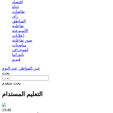
اقتصاد
حياة
نقاشات
رأي
المناطق
تفاعلية
الأسبوعية
اعلانات
صور تفاعلية
مناسبات
إنفوجراف
بانوراما
فيديو
عين المواطن
عدد اليوم
بحث
بحث متقدم
التعليم المستدام
19:48