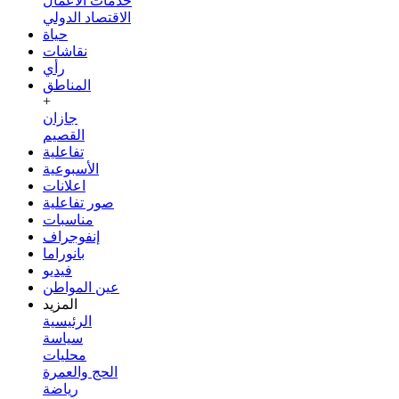
خدمات الأعمال
الاقتصاد الدولي
حياة
نقاشات
رأي
المناطق
+
جازان
القصيم
تفاعلية
الأسبوعية
اعلانات
صور تفاعلية
مناسبات
إنفوجراف
بانوراما
فيديو
عين المواطن
المزيد
الرئيسية
سياسة
محليات
الحج والعمرة
رياضة