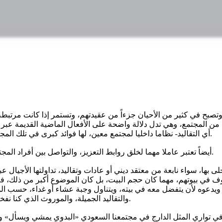
تصبح في كثير من الأحيان جزءاً من عقيدتهم، وتستمر إذا كانت مرتبطة بال
المجتمع، وهي تدل دلالة واضحة على الأفعال الماضية القديمة عبر الزم
أي التقاليد- نظاما داخليا لمجتمع معين، لها فوائد كبرى في تلك المجتمعات، منها على سبيل المثال لا الحصر، البقاء على الذكريات الجميلة.
أيضاً تعتبر عاملا مهما لخلق روابط التعزيز، والتواصل بين أفراد المجتمع، ولا ننس أنها تسد فجوة كبيرة بين الأجيال، إلى غير ذلك من الفوائد.
تحلى بها، سواء نابعة من معتقد ديني أو عادات وتقاليد، تداولتها الأجيال
ف في بيوتهم، مهما كان حجم البيت، بل كان الموضوع أكبر من ذلك، 
يدعوه لأن يتفضل معه في بيته، ويتناول وجبة عشاء أو غداء، حسب الوقت
والتقاليد الجميلة، والموروث الذي كنا نفخر به كمسلمين، عندما نتحدث عن عادات أمرنا بها ديننا الحنيف الإسلام.
في تواري المثل الدارج في مجتمعنا السعودي «البدوي يمشي ويسأل» و