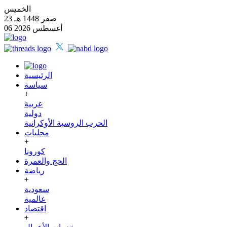
الخميس
23 صفر 1448 هـ
06 أغسطس 2026
الرئيسية
سياسة
+
عربية
دولية
الحرب الروسية الأوكرانية
محليات
+
كورونا
الحج والعمرة
رياضة
+
سعودية
عالمية
اقتصاد
+