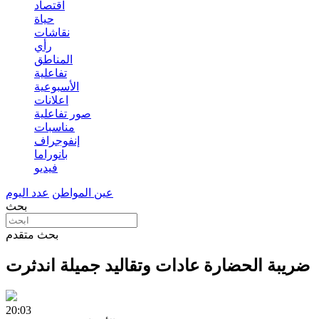
اقتصاد
حياة
نقاشات
رأي
المناطق
تفاعلية
الأسبوعية
اعلانات
صور تفاعلية
مناسبات
إنفوجراف
بانوراما
فيديو
عين المواطن
عدد اليوم
بحث
بحث متقدم
ضريبة الحضارة عادات وتقاليد جميلة اندثرت
20:03