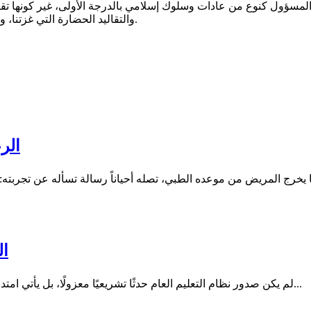
لمسؤول كنوع من عادات وسلوك إسلامي بالدرجة الأولى، غير كونها تقالي
والتقاليد الحضارة التي غزتنا، وسيطرت على جل حياتنا في مجالات عدة لا حصر لها، وما ذكرته أحدها.
الر
ال
لم يكن صدور نظام التعليم العام حدثًا تشريعيًا معزولًا، بل يأتي امتدادًا لمسار بدأ قبل سنوات مع صدور نظام الجامعات، في خطوة تعكس...