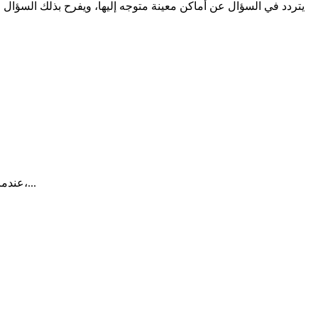
يتردد في السؤال عن أماكن معينة متوجه إليها، ويفرح بذلك السؤال ا
عندما يخرج المريض من موعده الطبي، تصله أحياناً رسالة تسأله عن تجربته:هل كان الحصول على الموعد سهلاً، هل عامله الفريق الصحي باحترام،...