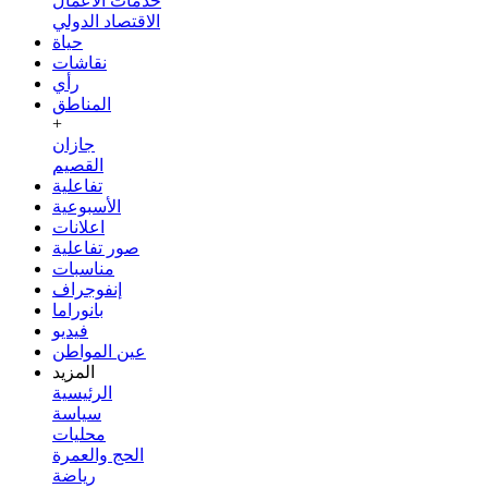
خدمات الأعمال
الاقتصاد الدولي
حياة
نقاشات
رأي
المناطق
+
جازان
القصيم
تفاعلية
الأسبوعية
اعلانات
صور تفاعلية
مناسبات
إنفوجراف
بانوراما
فيديو
عين المواطن
المزيد
الرئيسية
سياسة
محليات
الحج والعمرة
رياضة