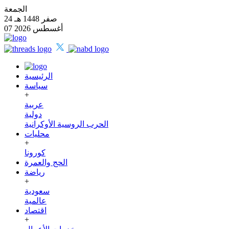
الجمعة
24 صفر 1448 هـ
07 أغسطس 2026
الرئيسية
سياسة
+
عربية
دولية
الحرب الروسية الأوكرانية
محليات
+
كورونا
الحج والعمرة
رياضة
+
سعودية
عالمية
اقتصاد
+