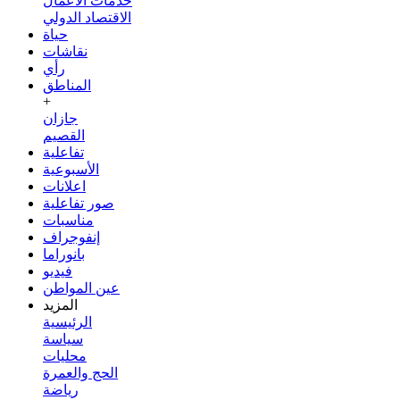
خدمات الأعمال
الاقتصاد الدولي
حياة
نقاشات
رأي
المناطق
+
جازان
القصيم
تفاعلية
الأسبوعية
اعلانات
صور تفاعلية
مناسبات
إنفوجراف
بانوراما
فيديو
عين المواطن
المزيد
الرئيسية
سياسة
محليات
الحج والعمرة
رياضة