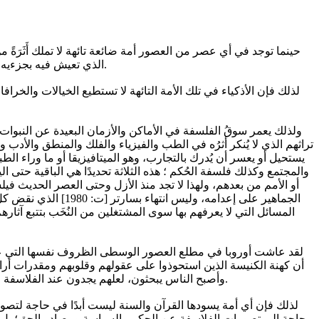
حينما توجد في أي عصر من العصور أمة ضائعة تائهة لا تملك أَثَرَةً من
الذي تعيش فيه بجزءيه، الغائبِ والمحسوس، بجميع تفاصيلهما، ابتداءً بأسباب وجود هذا العالم وأقسامه، وليس انتهاء بالإنسان وتكويناته المحسوسة وغير المحسوسة.
لذلك فإن الأذكياء في تلك الأمة التائهة لا تستطيع الخيالات والخراف
ولذلك يعمر سوقُ الفلسفة في الأماكن والأزمان البعيدة عن النبوات و
تراثهم الذي لا يُنكر أثرُه في الطب والفيزياء والفلك والمنطق والأدب و
يستحيل أو يعسر أن يُدرك بالتجارب، وهو الميتافيزيقا أو ما وراء الط
والمجتمع وكذلك فلسفة الحُكم ؛ هذه الثلاثة تحديدًا هي الباقية حتى 
الجماهير على إعدام
المسائل التي لا يعرفهم بها سوى المشتغلين من النُخَب بتتبع آثا
لقد عاشت أوروبا في مطلع العصور الوسطى الظروف نفسها التي عاشها
أن كهنة الكنيسة الذين استحوذوا على عقولهم وقلوبهم ومقدرات أراضي
وأصبح الناس يبحثون، لعلهم يجدون عند الفلاسفة ما لم يجدوه عند الكُهان، فكان الفلاسفة الأوروبيون يشكلون البديل المنشود عن خرافات الدين المُحَرَّف منذ بواكير عصور النهضة وحتى اليوم.
لذلك فإن أي أمة يسودها القرآن والسنة ليست أبدًا في حاجة لتصور
حاجة إلى تصورات الفلاسفة عن الحكم والسياسة ومصادر الحق؛ بل إن ا