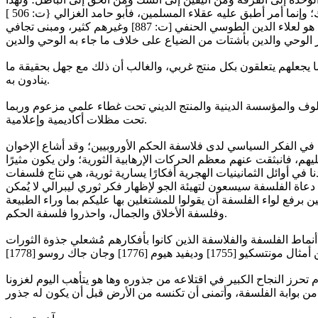
لم يكن التحذير من الفلسفة أمرًا خاصًا بعلماء الدعوة السلفية أو أتباع ابن تيمية أو محمد بن عبدالوهاب كما يُحاول البعض أن يوهم بذلك؛ وإنما أمر أطبق عليه عقلاء المسلمين، فأبو حامد الغزالي {ت: 506 ]
المفكر الفقيه الأصولي المتكلم الفيلسوف هو صاحب كتاب تهافت الفلاسفة وليس ابن تيمية، وكذلك كتاب الذخيرة في الرد على الفلاسفة هو لعلاء الدين الطوسي الحنفي [ت: 887] وغيرهم كثير، ومبنى تجافي
م ما يجعلهم يتعلقون بكل منتج غربي، والغالب أن ذلك مع جهل بحقيقة ما
ينادون به.
ألوف والمؤسسة الدينية والمنتج الديني تحت غطاء علمي مزعوم وربما
تحت مظلات أكاديمية وإعلامية.
ء في الفكر السياسي لدى فلاسفة الحكم الأوروبيين؛ وقد أشاع الإخوان
م إلا لله } (الأنعام: ٥٧)، كفَّروا بها الحكام وسَوَّغُوا الخروج عليهم، فانبثقت عنهم معظم الحركات الإرهابية الثورية؛ ولن يكون مثيرًا
ي أوائل الثمانينيات الهجرية أفكارًا يسارية ثورية، هي نتاج فلسفات
دعاة الفلسفة سيسعون لتهيئة الجو لإظهار فكر ثوري ليبرالي لا يُمكن
برفع لواء الفلسفة أن يقولوا للمشتغلين بها عليكم بما وراء الطبيعة
وفلسفة الأخلاق والجمال، واحذروا فلسفة الحكم.
ا الأمر في كل أنماط الفلسفة والفلاسفة الذين كانوا بأفكارهم مُشعلي جذوة الثورات
م تحرز النجاح الكبير في اقتلاعه من جذوره وها هو يتأهب اليوم لغزونا
ن يكون له جذور.