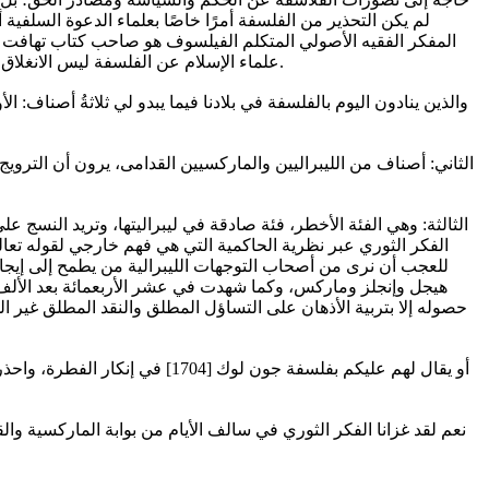
علماء الإسلام عن الفلسفة ليس الانغلاق أو ما إلى ذلك من الافتراءات الواهية؛ وإنما لأن الفلسفة تُجدف في أمور الوحي والدين بأشتات من الضياع على خلاف ما جاء به الوحي والدين.
والذين ينادون اليوم بالفلسفة في بلادنا فيما يبدو لي ثلاثةُ أصناف:
الثاني: أصناف من الليبراليين والماركسيين القدامى، يرون أن الترو
الثالثة: وهي الفئة الأخطر، فئة صادقة في ليبراليتها، وتريد النسج
للعجب أن نرى من أصحاب التوجهات الليبرالية من يطمح إلى إيجاد ف
هيجل وإنجلز وماركس، وكما شهدت في عشر الأربعمائة بعد الألف وما
حصوله إلا بتربية الأذهان على التساؤل المطلق والنقد المطلق غير ال
أو يقال لهم عليكم بفلسفة جون 
نعم لقد غزانا الفكر الثوري في سالف الأيام من بوابة الماركسية والق