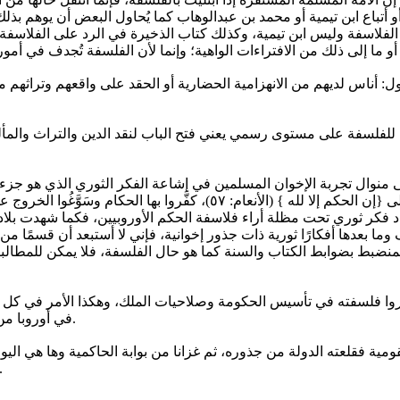
 الأول: أناس لديهم من الانهزامية الحضارية أو الحقد على واقعهم وتراثه
يج للفلسفة على مستوى رسمي يعني فتح الباب لنقد الدين والتراث والم
 على منوال تجربة الإخوان المسلمين في إشاعة الفكر الثوري الذي هو جز
الفكر الثوري عبر نظرية الحاكمية التي هي فهم خارجي لقوله تعالى {إن الحك
كر ثوري تحت مظلة أراء فلاسفة الحكم الأوروبيين، فكما شهدت بلادنا ف
 بعدها أفكارًا ثورية ذات جذور إخوانية، فإني لا أستبعد أن قسمًا من 
منضبط بضوابط الكتاب والسنة كما هو حال الفلسفة، فلا يمكن للمطالبين 
لوك [1704] في إنكار الفطرة، واحذروا فلسفته في تأسيس الحكومة وصلاحيات الملك، وهكذ
في أوروبا من أمثال مونتسكيو [1755] وديفيد هيوم [1776] وجان جاك روسو [1778].
ومية فقلعته الدولة من جذوره، ثم غزانا من بوابة الحاكمية وها هي اليو
من بوابة الفلسفة، وأتمنى أن تكنسه من الأرض قبل أ