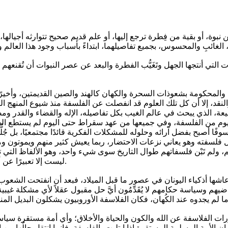
 نبوة، أو بقية من فِطرة ترجع إليها، أو علم قديم صحيح تتوارثه أجيالها،
ات التي أنتجها الجهل وتَغَيُّب الفطرة والبعد عن عصر النبوات أن تُقنع
المحكومة بشعوذات السحرة والكهان كالهند والصين القديمتين، وأخيرًا ا
النقد، إلا أن كل تلك العلوم قد انفصلت عن الفلسفة منذ شيوع المنهج الت
بيعة، الذي يبحث في عالم الغيب بكل تفاصيله، الإله والقضاء والقدر ومص
اليوم من الفلسفة، وفي جميعها من عهد سقراط حتى اليوم لم يستطع الفلا
ه، وليس انتهاء بسارتر [ت: 1980] الذي نقض كل فلسفته وهو يعاني نزعات الاحتضار، ربما يعيش
رهم، ولم تَبْن فلسفاتهم طوال التاريخ سوى شيء واحد، وهو الألفاظ الت
ليست إلا تعبيرًا عن أزمات فكرية نفثها أصحابها على أوراقهم وباتت في صدور اللائذين بهم.
 أذكياء اليونان في عصور ما قبل الميلاد، فبعد أن انفتحت الشعوب ا
هم وسياسة حكامهم لا يُقَدِّمُون أيَّ حل مقبول عقلاً لأي مشكلة غيب
ات الفلاسفة عن الله والكون والحياة والأخلاق؛ وأي أمة مستقرة سياسي
لأمة المسلمة المستقرة إذا ابتليت بالفلسفة، فإنما انتقل حالُها من 