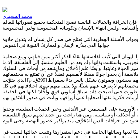
محمد السعيدي
 فإن الخرافة والخيالات البائسة تصبح المتحكمةَ بجميع تصوراتها للعالم
هم بجواب الأسئلة الفِطرية التي تعتلج في صدر كل إنسان لم يتذوق حلاوة
جوابها الذي يبذُرُه الإيمان والمعارفُ النبوية في النفوس.
ليونان التي كُتِب لفلاسفتها بقاءُ الذكر أكثر ممن قبلهم، ومع ضخامة
جريبي، واستقلت بذاتها ولم يعد من العلوم منتسبًا إلى الفلسفة، إلا ما
ير الحياة وغايتها، وأيضًا علم الأخلاق وما يتبعه من أبحاث في السلوك
سفة أن يجدوا جوابًا مقنعًا لأنفسهم فضلًا عن أن تقتنع به مجتمعاتهم
أو الأمم من بعدهم، ولهذا لا تجد منذ الأزل وحتى العصر الحديث فيلسوفًا أصبح بفضل آرائه وحلوله للمشكلات الفكرية قائدًا مجتمعيًا، بل جُلُّهم يعيشون ويموتون بشكل بائس بدءً بسقراط [399ق. م] الذي صَوَّتت
 كثير منهم ويموتون ومجتمعاتهم لا تعرف عنهم شيئًا، ولا يبقى منهم سوى اختلافاتهم في كل
ي تطورت حتى أصبحت ذات سياق أُسلوبي قوي وأخَّاذ؛ لكنها في الحقيقة
لأوروبية على المسلمين عبر الأندلس وعبر الحملات الصليبية، وجدوا
ية أو أخلاقية أو سياسية، ومن هنا راجت من جديد لديهم سوق الفلسفة،
ًا لديها وسائلها الخاصة في دعم استقرارها وتثبيت عدالتها ليست في
الوحدة إلى الفرقة ومن اليقين إلى الشك ومن الحق إلى الباطل؛ ولهذا