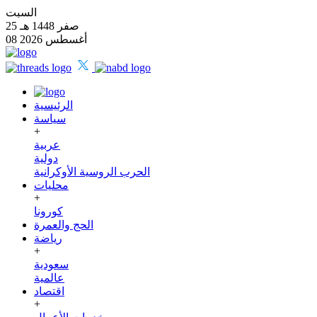
السبت
25 صفر 1448 هـ
08 أغسطس 2026
الرئيسية
سياسة
+
عربية
دولية
الحرب الروسية الأوكرانية
محليات
+
كورونا
الحج والعمرة
رياضة
+
سعودية
عالمية
اقتصاد
+