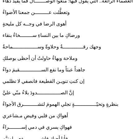
العصماء الرائعة.. التي يقول فيها: منعوا الوصـــــــال فما يفيد دهاءُ
وتعطَّلت عـــــــــن جمعنا الأضواءُ
أهوى الرضا في وجــه كل مليحةٍ
ورضاكِ ما بين النساءِ ســــــــخاءُ بنقاء
وجهك رقـــــــــــــةٌ وحلاوةّ وســــــــــــــــماحةٌ
وملاحة وبهاءُ حاولتُ أن أحظى بوصلكِ
جاهداً عبثاً وما نفع الســــــــــــــقيمَ دواءُ
إن كنتِ تنويـن القطيعة فانصفي لا تظلمي
إنَّ الصـــــــــــــــدودَ بلاءُ منّي عليَّ
بنظرةٍ وتحيّــــــــــــــةٍ تجلي الهمومَ لتشـــــــــرق الأجواءُ
أهواكِ من قلبي وفيضِ مـشاعري
فهواكِ يسري في دمي إســــــــراءُ
فأنا أحبكِ فاشـــــــــــفعي لمتيَّمٍ