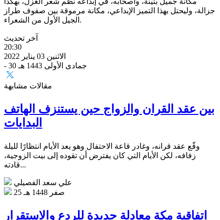
مكانة جميل بثينة، وأصحابه، في إبداعه نظم شعر الغزل، بهكذا
جزالة، وليحتل بهذا التميز الإبداعي، مكانة مرموقة بين صفوف طراز
الجيل الأول من الشعراء.
آخر تحديث
20:30
الاثنين 03 يناير 2022
- 30 جمادى الأولى 1443 هـ
مقالات مشابهة
بين عقد القران والزواج حين يستنزف الهاتف
البدايات
وقّع عقد قرانه، وغادر قاعة الاحتفال وهو يعد الأيام انتظارًا لليلة
زفافه، لكن الأيام التي كان يفترض أن تقوده إلى بيت الزوجية،
قادته...
علي سعد الفصيلي
25 صفر 1448 هـ
اتفاقية مكة معادلة جديدة للردع والاستقرار