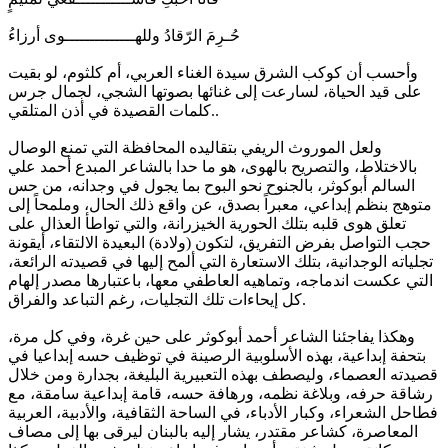
حُـرِمَ الرّقادُ وللهــــــــــــــوى أرزاءُ
وأحسب أن كوكب الشرق سيدة الغناء العربي، أم كلثوم، لو بقيت
على قيد الحياة، لسارعت إلى غنائها بصوتها الشجي، لجمال جرس
كلمات القصيدة في أذن المتلقي..
ولعل الموروث الريفي بتقاليده المحافظة التي تمنع الوصال
بالاختلاط، والتصريح بالهوى، هو ما حدا بالشاعر المبدع أحمد علي
السالم أبوكوثر، بالجنوح نحو البوح بما يجول في وجدانه، من حس
متوهج بنظم إبداعي، معبراً بصدق، عن واقع ذلك الحال، وملمحاً إلى
تعلق هوى قلبه بتلك الحورية الخيزرانة، والتي تواطأ العذال على
حجب التواصل بفرض التفريق، لتكون (ولادة) البعيدة الالتقاء، أيقونة
تجلياته الوجدانية، بتلك الاستعارة التي ألمح إليها في قصيدته الرائعة،
التي عكست اندماجه، وتماهيه العاطفي معها، باعتبارها مصدر إلهام
كل إيحاءات تلك التجليات، رغم التباعد والفراق.
وهكذا يفاجئنا الشاعر أحمد أبوكوثر على حين غرة، وفي كل مرة،
بتحفة إبداعية، بهذه الأسلوبية الرصينة في توظيف حسه إبداعيا في
قصيدته العصماء، وليصطف بهذه التعبيرية البليغة، بجدارة ومن خلال
رشاقة حرفه، وبلاغة نظمه، ورهافة حسه، قامة إبداعية سامقة، مع
فطاحل الشعراء، وكبار الأدباء، في الساحة الثقافية، والأدبية، العربية
المعاصرة، كشاعر مقتدر، يشار إليه بالبنان ليرقى بها إلى مصاف