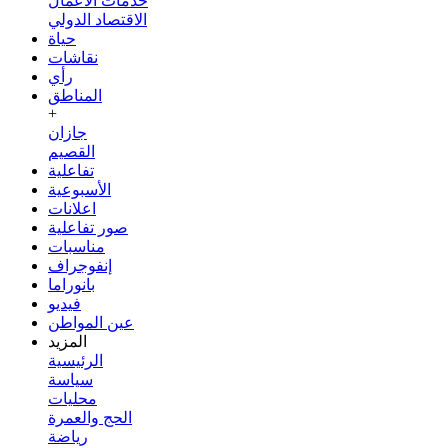
خدمات الأعمال
الاقتصاد الدولي
حياة
نقاشات
رأي
المناطق
+
جازان
القصيم
تفاعلية
الأسبوعية
اعلانات
صور تفاعلية
مناسبات
إنفوجراف
بانوراما
فيديو
عين المواطن
المزيد
الرئيسية
سياسة
محليات
الحج والعمرة
رياضة