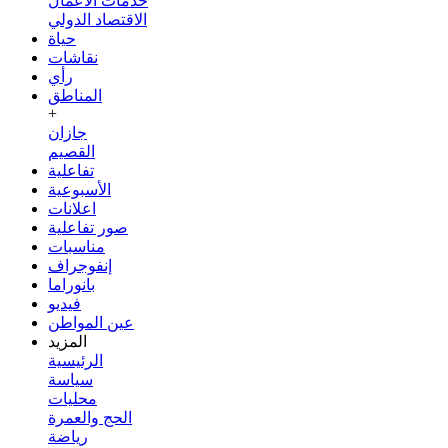
خدمات الأعمال
الاقتصاد الدولي
حياة
نقاشات
رأي
المناطق
+
جازان
القصيم
تفاعلية
الأسبوعية
اعلانات
صور تفاعلية
مناسبات
إنفوجراف
بانوراما
فيديو
عين المواطن
المزيد
الرئيسية
سياسة
محليات
الحج والعمرة
رياضة