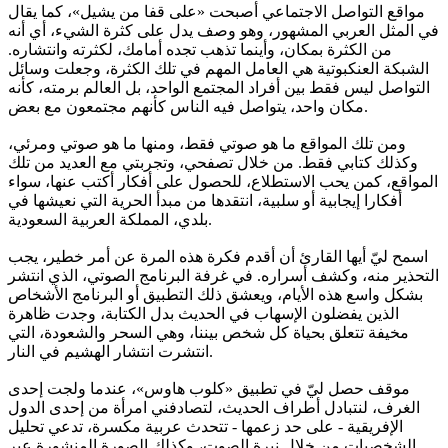
مواقع التواصل الاجتماعي أصبحت «على قفا من يشيل»، كما يقال
في المثل العربي المشهور، وهو وصف يدل على كثرة الشيء، أي أنه
من الكثرة بمكان، وأينما تذهب تجده أمامك، لكثرته وانتشاره.
الشبكة العنكبوتية هي العامل المهم في تلك الكثرة، وجعلت وسائل
التواصل ليس فقط بين أفراد المجتمع الواحد، بل العالم برمته، كأنه
مكان واحد، يتواصل فيه الناس كأنهم مجتمعون مع بعض.
ومن تلك المواقع ما هو صوتي فقط، ومنها ما هو صوتي ومرئي،
وكذلك كتابي فقط. من خلال تصفحي، وتجربتي مع العديد من تلك
المواقع، كمن يحب الاستطلاع، للحصول على أفكار أكتب عنها، سواء
أفكارا إيجابية أو سلبية، انتقدها من مبدأ الحرية التي نعيشها في
بلدي، المملكة العربية السعودية.
اسمح ليّ أيها القارئ أن أقدم فكرة هذه المرة عن أمر خطير، يجب
التحذير منه، وكشف أسراره. في غرفة البرنامج الصوتي، الذي انتشر
بشكل واسع هذه الأيام، ويعشق ذلك التطبيق أو البرنامج الأشخاص
الذين يفضلون الإسهاب في الحديث بدل الكتابة، وجدت ظاهرة
مخيفة تتعلق بحياة كل شخص بيننا، وهي السحر والشعودة، التي
انتشرت انتشار الهشيم في النار.
موقف حصل ليّ في تطبيق «كلوب هاوس»، عندما ولجت إحدى
الغرف، لنتبادل أطراف الحديث، لتصادفني امرأة من إحدى الدول
الإفريقية - على حد زعمها - تتحدث عربية مكسرة، تدعي تحليل
الشخصيات من خلال نبرة الصوت، وكذلك الصورة المنشورة عبر