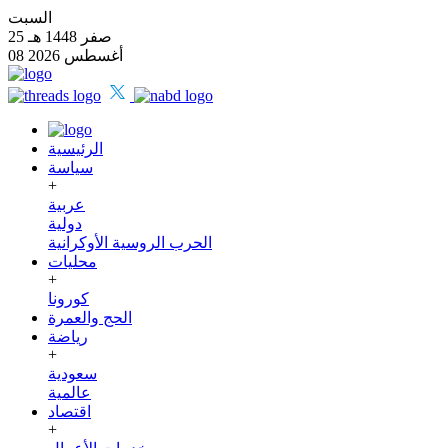
السبت
25 صفر 1448 هـ
08 أغسطس 2026
الرئيسية
سياسة
+
عربية
دولية
الحرب الروسية الأوكرانية
محليات
+
كورونا
الحج والعمرة
رياضة
+
سعودية
عالمية
اقتصاد
+