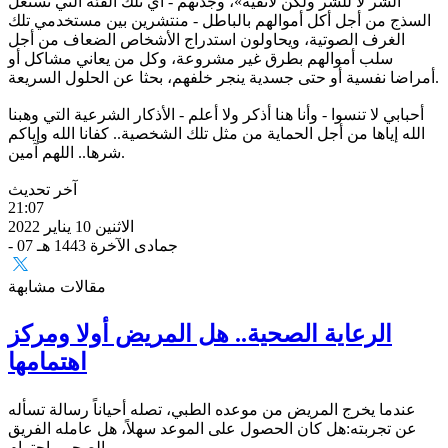
الشر لا للشر ولكن لأتقيه»، وجدتهم - أي تلك الفئة التي تستغل
السذج من أجل أكل أموالهم بالباطل - منتشرين بين مستخدمي تلك
الغرف الصوتية، ويحاولون استدراج الأشخاص الضعاف من أجل
سلب أموالهم بطرق غير مشروعة، وكل من يعاني مشاكل أو
أمراضا نفسية أو حتى جسدية ينجر خلفهم، بحثا عن الحلول السريعة.
أحبابي لا تنسوا - وأنا هنا أذكر ولا أعلم - الأذكار الشرعية التي وهبنا
الله إياها من أجل الحماية من مثل تلك الشخصية.. كفانا الله وإياكم
شرها.. اللهم آمين.
آخر تحديث
21:07
الاثنين 10 يناير 2022
- 07 جمادى الآخرة 1443 هـ
مقالات مشابهة
الرعاية الصحية.. هل المريض أولا ومركز
اهتمامها
عندما يخرج المريض من موعده الطبي، تصله أحياناً رسالة تسأله
عن تجربته:هل كان الحصول على الموعد سهلاً، هل عامله الفريق
الصحي باحترام،...