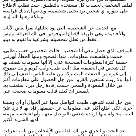
الملف الشخصي لحساب كل مستخدم بالتطبيق، حيث تطلب الاطلاع
على صورة أي شخص تود تحليل شخصيته، وتدعي أن ذلك فراسة،
وملكة وهبها الله إياها.
مع الحديث عن الشخصية، التي تود تحليلها، تقرأ بعض الآيات
والأحاديث، وهي طريقة لإقناع الموجودين في تلك الغرفة، وليس
فقط من تحلل شخصيته، بشرعية ما تقوم به دينيا.
الموقف الذي حصل معي أنا شخصيا.. حللت شخصيتي حسب طلبي،
خمنت وتفلسفت بمعلومات، منها الصحيح ومنها الخطأ، أبهرتني
حقيقة كثرة المعلومات الصحيحة عني، إلا أنها معلومات يتصف بها
كل شخص في الحقيقة، مثل: أنت طيب وأنت كريم وأنت طموح،
إلى غيره من الصفات المشتركة بين عامة الناس، أضف إلى ذلك
أنها، ولا ريب، تستعين بالقرين من أجل الحصول على معلومات أكثر
من خلال الشعوذة والسحر، حسب إفادة رجل دين، استعنت به،
ليفسر ليّ كيف قالت معلومات صحيحة عني.
من أجل لفت انتباهها، طلبت التواصل معها عبر الجوال أو أي وسيلة
أخرى، لكي اطلع أكثر على معلومات عن حقيقتها، فإذا بها لا ترد عليّ
البتة، محاولة منها لزيادة شغفي بالتواصل معها، وأنها شخصية مهمة،
لديها الشيء الكثير.
بعد البحث والتحري عن تلك الفئة من الأشخاص من باب «عرفت