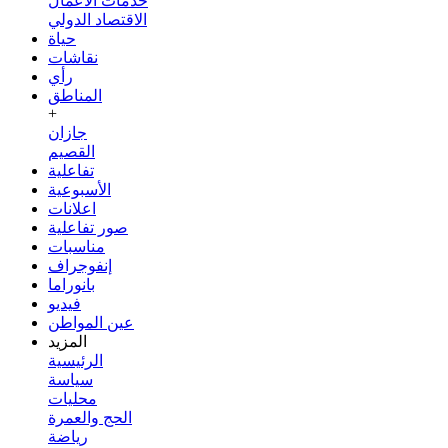
خدمات الأعمال
الاقتصاد الدولي
حياة
نقاشات
رأي
المناطق
+
جازان
القصيم
تفاعلية
الأسبوعية
اعلانات
صور تفاعلية
مناسبات
إنفوجراف
بانوراما
فيديو
عين المواطن
المزيد
الرئيسية
سياسة
محليات
الحج والعمرة
رياضة