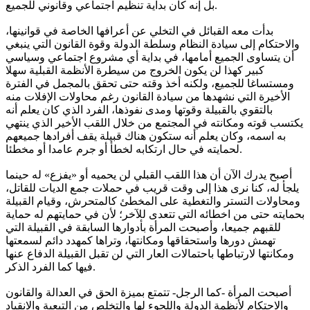
بل إنه كان بداية تنظيم اجتماعي وقانوني للجميع.
بدأت معه القبائل في التخلي عن أعرافها الخاصة في قوانينها،
والاحتكام إلى سيادة النظام وسلطة الدولة وقوة القانون التي ينبغي
أن يتساوى الجميع أمامها، في بداية أي مشروع اجتماعي وسياسي
كبير كهذا لن يكون الخروج من سيطرة الأنظمة القبلية سهلا
ومستساغا للجميع، ولكنه أخذ وقته حتى تحقق بالمجمل في الفترة
الأخيرة التي نشهدها من سيادة القانون رغم محاولات الإفلات منه
بالتقوي بالقبيلة وقوتها ومدى نفوذها، الفرد الذي كان يعلم أنه
يكتسب قوته ومكانته في المجتمع من خلال اللقب الأخير الذي ينتهي
به اسمه، وكان يعلم أنه ستكون هناك قبيلة يقف أفرادها جميعهم
لحمايته في حال ارتكابه لخطأ أو جرم عامدا أو مخطئا.
أصبح يدرك الآن أن هذا اللقب القبلي لن يحميه أو «يفزع» له حينما
يلجأ له، كنا نرى هذا إلى وقت قريب في حملات جمع الديات للقاتل،
ومحاولات التستر والتغطية على المخطئ كالمتحرش، وقيام القبيلة
بحمايته حتى من اخطائه التي تتعدى للآخر؛ لأن في حمايتهم له حماية
للقبهم جميعا، وأصبحت المرأة بأدوارها السابقة في القبيلة التي
تهمش دورها واستحقاقها ومكانتها، وتراها كمهدد دائم لسمعتها
ومكانتها لارتباطها باحتمالات العار التي لن تقبل القبيلة الدفاع عنها
فيها كما الفرد الذكر.
أصبحت المرأة -كما الرجل- تتمتع بميزة الحق في العدالة والقانون
والاحتكام لأنظمة الدولة واللجوء لها والتخلص من التبعية والانقياد