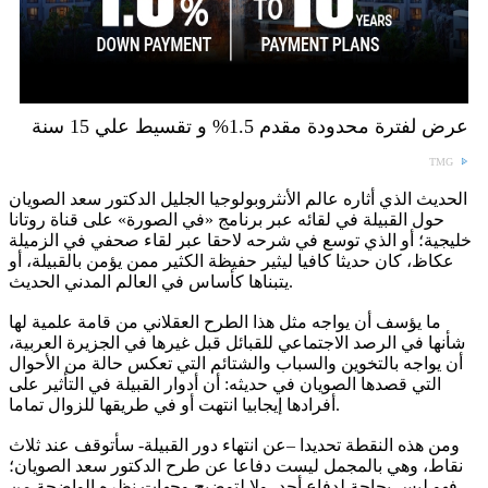
عرض لفترة محدودة مقدم 1.5% و تقسيط علي 15 سنة
TMG
الحديث الذي أثاره عالم الأنثروبولوجيا الجليل الدكتور سعد الصويان
حول القبيلة في لقائه عبر برنامج «في الصورة» على قناة روتانا
خليجية؛ أو الذي توسع في شرحه لاحقا عبر لقاء صحفي في الزميلة
عكاظ، كان حديثا كافيا ليثير حفيظة الكثير ممن يؤمن بالقبيلة، أو
يتبناها كأساس في العالم المدني الحديث.
ما يؤسف أن يواجه مثل هذا الطرح العقلاني من قامة علمية لها
شأنها في الرصد الاجتماعي للقبائل قبل غيرها في الجزيرة العربية،
أن يواجه بالتخوين والسباب والشتائم التي تعكس حالة من الأحوال
التي قصدها الصويان في حديثه: أن أدوار القبيلة في التأثير على
أفرادها إيجابيا انتهت أو في طريقها للزوال تماما.
ومن هذه النقطة تحديدا –عن انتهاء دور القبيلة- سأتوقف عند ثلاث
نقاط، وهي بالمجمل ليست دفاعا عن طرح الدكتور سعد الصويان؛
فهو ليس بحاجة لدفاع أحد، ولا لتوضيح وجهات نظره الواضحة من