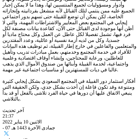
وأدوار ومسؤوليات لجميع المنتسبين لها، وهذا ما لا يمكن إجبار
الجميع عليه ممن ينتمي لتلك القبائل لأنه منشغل بفردانيته وإنجازاته
الخاصة، لكن يمكن أن توضع للقبيلة حتى تسهم بدور اجتماعي
إيجابي في المجتمع بعض المعايير والاشتراطات المهمة، والتي لا
أظن أنها موجودة لدى القبائل حتى الآن، كقاعدة بيانات مصنفة لكل
فرد فيها، تشمل تفصيلا لكل عاطل عن العمل وكل محتاج ماديا أو
جسديا، وكل من لديه أزمة نفسية أو عائلية، وعدد المقتدرين
والمتعلمين والفاعلين في خارج إطار القبيلة، ثم توظيف هذه البيانات
للأفراد في خدمة المجتمع وخدمتهم، بعمل مبادرات تدريب وتأهيل
للعاطلين، ورعاية للمحتاجين، وإنشاء أوقاف اقتصادية وعلمية
واجتماعية، لخدمة القبيلة وأبنائها من صندوق الأموال الذي يذهب
غالبا في ديات للمستهترين أو مناسبات اجتماعية غير مهمة.
أفكار استثمار دور القبيلة في المجتمع السعودي بشكل إيجابي كثيرة
ومتنوعة وقد تكون فاعلة إن أخذت بشكل جدي، ولكن الحقيقة التي
ينبغي الاتفاق عليها أن دورها في حياة الفرد تلاشى بالفعل أو قد بدأ
بالتلاشي.
آخر تحديث
21:37
الاثنين 10 يناير 2022
- 07 جمادى الآخرة 1443 هـ