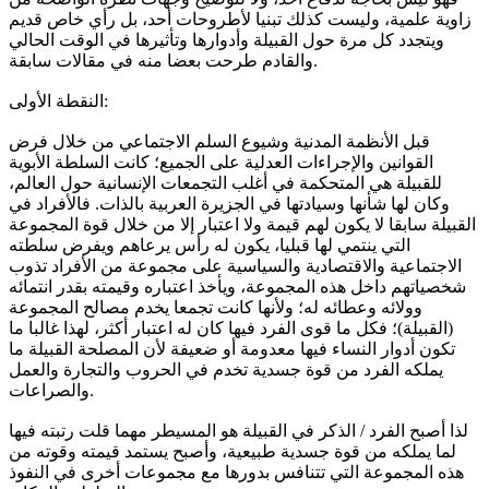
زاوية علمية، وليست كذلك تبنيا لأطروحات أحد، بل رأي خاص قديم
ويتجدد كل مرة حول القبيلة وأدوارها وتأثيرها في الوقت الحالي
والقادم طرحت بعضا منه في مقالات سابقة.
النقطة الأولى:
قبل الأنظمة المدنية وشيوع السلم الاجتماعي من خلال فرض
القوانين والإجراءات العدلية على الجميع؛ كانت السلطة الأبوية
للقبيلة هي المتحكمة في أغلب التجمعات الإنسانية حول العالم،
وكان لها شأنها وسيادتها في الجزيرة العربية بالذات. فالأفراد في
القبيلة سابقا لا يكون لهم قيمة ولا اعتبار إلا من خلال قوة المجموعة
التي ينتمي لها قبليا، يكون له رأس يرعاهم ويفرض سلطته
الاجتماعية والاقتصادية والسياسية على مجموعة من الأفراد تذوب
شخصياتهم داخل هذه المجموعة، ويأخذ اعتباره وقيمته بقدر انتمائه
وولائه وعطائه له؛ ولأنها كانت تجمعا يخدم مصالح المجموعة
(القبيلة)؛ فكل ما قوى الفرد فيها كان له اعتبار أكثر، لهذا غالبا ما
تكون أدوار النساء فيها معدومة أو ضعيفة لأن المصلحة القبيلة ما
يملكه الفرد من قوة جسدية تخدم في الحروب والتجارة والعمل
والصراعات.
لذا أصبح الفرد / الذكر في القبيلة هو المسيطر مهما قلت رتبته فيها
لما يملكه من قوة جسدية طبيعية، وأصبح يستمد قيمته وقوته من
هذه المجموعة التي تتنافس بدورها مع مجموعات أخرى في النفوذ