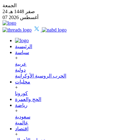
الجمعة
24 صفر 1448 هـ
07 أغسطس 2026
الرئيسية
سياسة
+
عربية
دولية
الحرب الروسية الأوكرانية
محليات
+
كورونا
الحج والعمرة
رياضة
+
سعودية
عالمية
اقتصاد
+