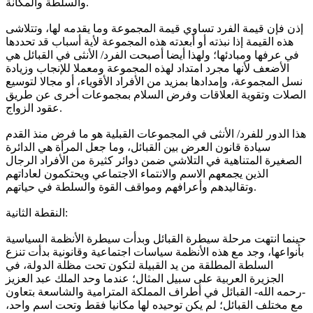
والسلطة والمكانة.
إذن فإن قيمة الفرد تساوي قيمة المجموعة وما يقدمه لها، وتتلاشى
هذه القيمة إذا نبذته أو أبعدته هذه المجموعة لأية أسباب قد تحددها
في عرفها ومبادئها؛ ولهذا أيضا أصبحت الفرد/ الأنثى في القبائل هي
الأضعف لأنها مجرد امتداد لهذه المجموعة ومعملا للإنجاب وزيادة
نسل المجموعة، وإمدادها بمزيد من الأفراد الأقوياء، أو مجالا لتوسيع
الصلات وتقوية العلاقات وفرض السلام بمجموعات أخرى عن طريق
عقود الزواج.
هذا الدور للفرد/ الأنثى في المجموعات القبلية هو ما فرض منذ القدم
سيادة قانون العرض بين القبائل، وما جعل المرأة هي الدائرة
الصغيرة المتناهية في التلاشي ضمن دوائر كثيرة من الأفراد الرجال
الذين يجمعهم الاسم والانتماء الاجتماعي ويحتكمون لعاداتهم
وتقاليدهم وأعرافهم ومواقف القوة والسلطة في حياتهم.
النقطة الثانية:
حينما انتهت مرحلة سيطرة القبائل وبدأت سيطرة الأنظمة السياسية
بأنواعها، وجد مع هذه الأنظمة سياسات اجتماعية وقانونية بدأت تنزع
السلطة المطلقة من يد القبيلة لتكون تحت مظلة الدولة، في
الجزيرة العربية على سبيل المثال؛ عندما وحد الملك عبد العزيز
-رحمه الله- القبائل في أطراف المملكة المترامية والشاسعة بتعاون
مع مختلف القبائل؛ لم يكن توحيده لها مكانيا فقط وتحت اسم واحد،