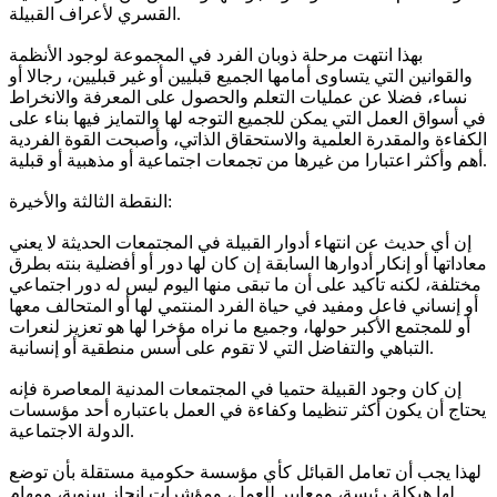
القسري لأعراف القبيلة.
بهذا انتهت مرحلة ذوبان الفرد في المجموعة لوجود الأنظمة
والقوانين التي يتساوى أمامها الجميع قبليين أو غير قبليين، رجالا أو
نساء، فضلا عن عمليات التعلم والحصول على المعرفة والانخراط
في أسواق العمل التي يمكن للجميع التوجه لها والتمايز فيها بناء على
الكفاءة والمقدرة العلمية والاستحقاق الذاتي، وأصبحت القوة الفردية
أهم وأكثر اعتبارا من غيرها من تجمعات اجتماعية أو مذهبية أو قبلية.
النقطة الثالثة والأخيرة:
إن أي حديث عن انتهاء أدوار القبيلة في المجتمعات الحديثة لا يعني
معاداتها أو إنكار أدوارها السابقة إن كان لها دور أو أفضلية بنته بطرق
مختلفة، لكنه تأكيد على أن ما تبقى منها اليوم ليس له دور اجتماعي
أو إنساني فاعل ومفيد في حياة الفرد المنتمي لها أو المتحالف معها
أو للمجتمع الأكبر حولها، وجميع ما نراه مؤخرا لها هو تعزيز لنعرات
التباهي والتفاضل التي لا تقوم على أسس منطقية أو إنسانية.
إن كان وجود القبيلة حتميا في المجتمعات المدنية المعاصرة فإنه
يحتاج أن يكون أكثر تنظيما وكفاءة في العمل باعتباره أحد مؤسسات
الدولة الاجتماعية.
لهذا يجب أن تعامل القبائل كأي مؤسسة حكومية مستقلة بأن توضع
لها هيكلة رئيسة، ومعايير للعمل، ومؤشرات إنجاز سنوية، ومهام