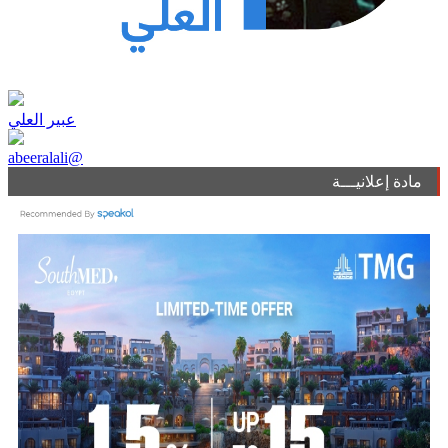
عبير العلي
abeeralali@
مادة إعلانيـــة