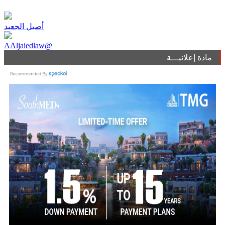
أصيل الجعيد
AAljaiedlaw@
مادة إعلانيـــة