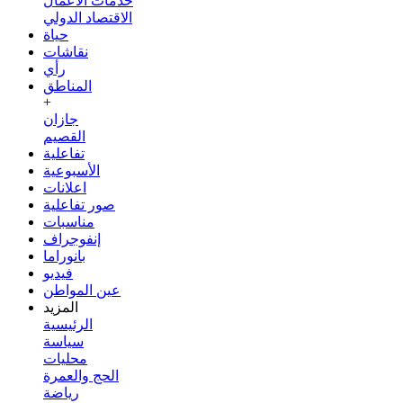
خدمات الأعمال
الاقتصاد الدولي
حياة
نقاشات
رأي
المناطق
+
جازان
القصيم
تفاعلية
الأسبوعية
اعلانات
صور تفاعلية
مناسبات
إنفوجراف
بانوراما
فيديو
عين المواطن
المزيد
الرئيسية
سياسة
محليات
الحج والعمرة
رياضة