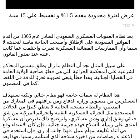
عرض لفترة محدودة مقدم 1.5% و تقسيط علي 15 سنة
TMG
يعد نظام العقوبات العسكري السعودي الصادر عام 1366 من أقدم
القوانين السعودية على الإطلاق وأصبحت الحاجة ماسة لتحديثه لا
سيما وأن الممارسات القضائية العسكرية تغيرت واختلفت عما كانت
عليه عند صدور القانون.
على سبيل المثال نجد أن النظام ما زال يطلق مسمى المحاكم
الشرعية على المحكمة الجزائية التي هي فعليًا صاحبة الولاية العامة
في القضايا الجنائية. وهذا خطأ ينبغي تصويبه تحريًا للدقة في اللفظ
كما في المضمون.
هذا النظام له سمات خاصة فهو نظام جنائي ولكنه يستهدف
العسكريين من منسوبي وزارة الدفاع ومن يرافقهم في المعارك من
المدنيين، والنظام بنسخته الحالية لا يغطي كثيرًا من الحالات
المستجدة مثل الجرائم العسكرية التقنية والجرائم المركبة من شق
جنائي وشق إداري وشق عسكري، ولتوضيح ذلك نفترض أن عسكريا
اعتدى على زميله بالسلاح فهذه جريمة جنائية، فإن كان الاعتداء وقع
في أثناء تكليفه بمهام عمل ،فهذا جانب إداري، فإن استخدم في
الاعتداء رصاصات من ذخيرة سلاحه الذي استلمه رسميا ،فهذا يعد