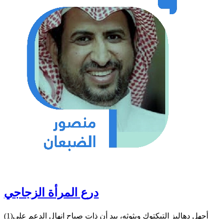
درع المرأة الزجاجي
(1)أجهل دهاليز التيكتوك وبثوثه، بيد أن ذات صباح انهال الدعم على