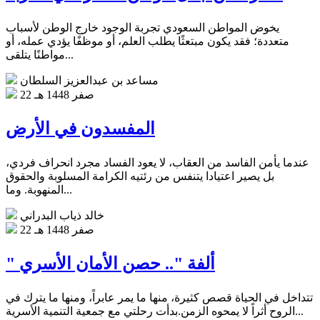
يخوض المواطن السعودي تجربة الوجود خارج الوطن لأسباب
متعددة؛ فقد يكون مبتعثًا يطلب العلم، أو موظفًا يؤدي عمله، أو
مواطنًا يتلقى...
مساعد بن عبدالعزيز السلطان
22 صفر 1448 هـ
المفسدون في الأرض
عندما يأمن الفاسد من العقاب، لا يعود الفساد مجرد انحراف فردي،
بل يصير اعتيادا يتنفس من رئتيه الكرامة المسلوبة والحقوق
المنهوبة. وما...
خالد ذياب البدراني
22 صفر 1448 هـ
" ألفة ".. حصن الأمان الأسري
تتداخل في الحياة قصص كثيرة، منها ما يمر عابراً، ومنها ما يترك في
الروح أثراً لا يمحوه الزمن.بدأت رحلتي مع جمعية التنمية الأسرية...