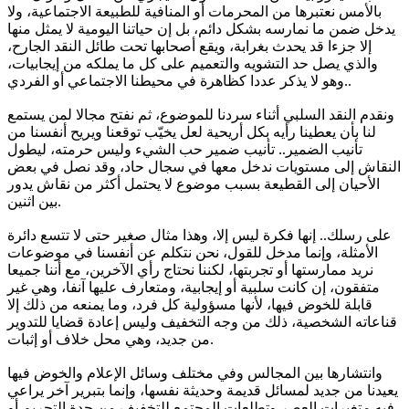
بالأمس نعتبرها من المحرمات أو المنافية للطبيعة الاجتماعية، ولا
يدخل ضمن ما نمارسه بشكل دائم، بل إن حياتنا اليومية لا يمثل منها
إلا جزءا قد يحدث بغرابة، ويقع أصحابها تحت طائل النقد الجارح،
والذي يصل حد التشويه والتعميم على كل ما يملكه من إيجابيات،
وهو لا يذكر عددا كظاهرة في محيطنا الاجتماعي أو الفردي..
ونقدم النقد السلبي أثناء سردنا للموضوع، ثم نفتح مجالا لمن يستمع
لنا بأن يعطينا رأيه بكل أريحية لعل يخيّب توقعنا ويريح أنفسنا من
تأنيب الضمير.. تأنيب ضمير حب الشيء وليس حرمته، ليطول
النقاش إلى مستويات ندخل معها في سجال حاد، وقد نصل في بعض
الأحيان إلى القطيعة بسبب موضوع لا يحتمل أكثر من نقاش يدور
بين اثنين.
على رسلك.. إنها فكرة ليس إلا، وهذا مثال صغير حتى لا تتسع دائرة
الأمثلة، وإنما مدخل للقول، نحن نتكلم عن أنفسنا في موضوعات
نريد ممارستها أو تجربتها، لكننا نحتاج رأي الآخرين، مع أننا جميعا
متفقون، إن كانت سلبية أو إيجابية، ومتعارف عليها آنفا، وهي غير
قابلة للخوض فيها، لأنها مسؤولية كل فرد، وما يمنعه من ذلك إلا
قناعاته الشخصية، ذلك من وجه التخفيف وليس إعادة قضايا للتدوير
من جديد، وهي محل خلاف أو إثبات.
وانتشارها بين المجالس وفي مختلف وسائل الإعلام والخوض فيها
يعيدنا من جديد لمسائل قديمة وحديثة نفسها، وإنما بتبرير آخر يراعي
فيه متغيرات العصر وتطلعات المجتمع للتخفيف من حدة التحريم أو