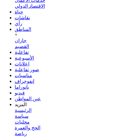
خدمات الأعمال
الاقتصاد الدولي
حياة
نقاشات
رأي
المناطق
+
جازان
القصيم
تفاعلية
الأسبوعية
اعلانات
صور تفاعلية
مناسبات
إنفوجراف
بانوراما
فيديو
عين المواطن
المزيد
الرئيسية
سياسة
محليات
الحج والعمرة
رياضة