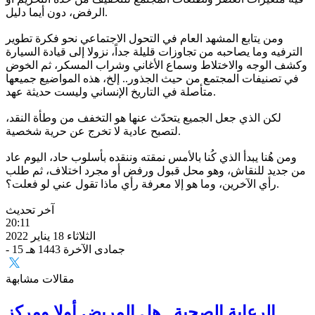
الرفض، دون أيما دليل.
ومن يتابع المشهد العام في التحول الاجتماعي نحو فكرة تطوير
الترفيه وما يصاحبه من تجاوزات قليلة جداً، نزولا إلى قيادة السيارة
وكشف الوجه والاختلاط وسماع الأغاني وشراب المسكر، ثم الخوض
في تصنيفات المجتمع من حيث الجذور.. إلخ، هذه المواضيع جميعها
متأصلة في التاريخ الإنساني وليست حديثة عهد.
لكن الذي جعل الجميع يتحدّث عنها هو التخفف من وطأة النقد،
لتصبح عادية لا تخرج عن حرية شخصية.
ومن هُنا يبدأ الذي كُنا بالأمس نمقته وننقده بأسلوب حاد، اليوم عاد
من جديد للنقاش، وهو محل قبول ورفض أو مجرد اختلاف، ثم طلب
رأي الآخرين، وما هو إلا معرفة رأي ماذا تقول عني لو فعلت؟.
آخر تحديث
20:11
الثلاثاء 18 يناير 2022
- 15 جمادى الآخرة 1443 هـ
مقالات مشابهة
الرعاية الصحية.. هل المريض أولا ومركز