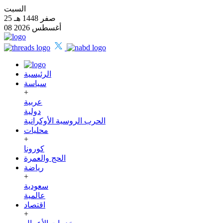
السبت
25 صفر 1448 هـ
08 أغسطس 2026
الرئيسية
سياسة
+
عربية
دولية
الحرب الروسية الأوكرانية
محليات
+
كورونا
الحج والعمرة
رياضة
+
سعودية
عالمية
اقتصاد
+