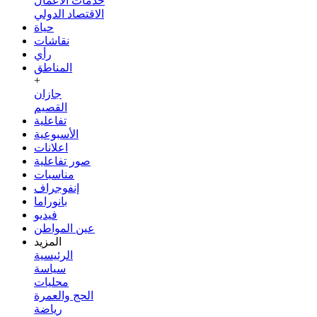
خدمات الأعمال
الاقتصاد الدولي
حياة
نقاشات
رأي
المناطق
+
جازان
القصيم
تفاعلية
الأسبوعية
اعلانات
صور تفاعلية
مناسبات
إنفوجراف
بانوراما
فيديو
عين المواطن
المزيد
الرئيسية
سياسة
محليات
الحج والعمرة
رياضة