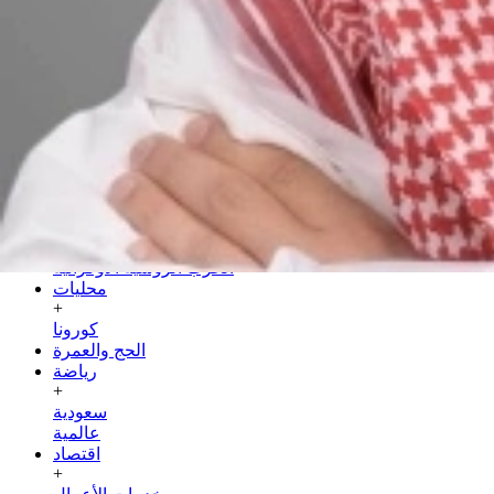
السبت
25 صفر 1448 هـ
08 أغسطس 2026
الرئيسية
سياسة
+
عربية
دولية
الحرب الروسية الأوكرانية
محليات
+
كورونا
الحج والعمرة
رياضة
+
سعودية
عالمية
اقتصاد
+