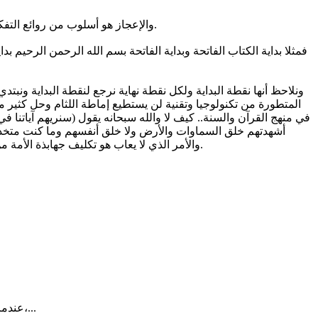
والإعجاز هو أسلوب من روائع التفكير في القرآن والآيات والربط بين كتاب الله المفتوح «الكون» وكتاب الله المحفوظ «القرآن» والفكر بداية النور والهدى. مثلما لكل شيء بداية.
فمثلا بداية الكتاب الفاتحة وبداية الفاتحة بسم الله الرحمن الرحيم ب
ونلاحظ أنها نقطة البداية ولكل نقطة نهاية نرجع لنقطة البداية ونبتدي 
المتطورة من تكنولوجيا وتقنية لن يستطيع إماطة اللثام وحل كثير 
في منهج القرآن والسنة.. كيف لا والله سبحانه يقول (سنريهم آياتنا في
أشهدتهم خلق السماوات والأرض ولا خلق أنفسهم وما كنت متخذ ال
والأمر الذي لا يعاب هو تكليف جهابذة الأمة من العلماء وأهل الألباب والرصانة، ووضع قواعد من البنى المنهجية والضوابط الشرعية، كذلك الدمج بالأصول والمراجع العلمية القديمة والثابتة.
عندما يخرج المريض من موعده الطبي، تصله أحياناً رسالة تسأله عن تجربته:هل كان الحصول على الموعد سهلاً، هل عامله الفريق الصحي باحترام،...