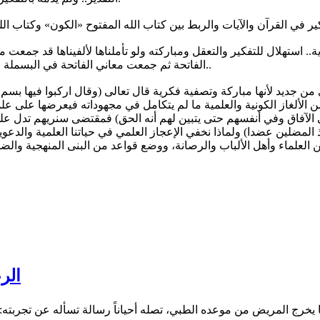
داية.. استهلال للتفكير والتعقل ومباركته ولو تأملناها لألفيناها قد ج
الفاتحة ثم جمعت معاني الفاتحة في البسملة وأول حرف باء التي من تأويلها (بي يالله ما كان وما يكون وما سيكون)..
من جديد لأنها مباركة وتصفية فكرية قال تعالى (وقال اركبوا فيها بسم الل
من الألغاز الكونية والعلمية ما لم يتكامل في مجهوداته فيعرضها على
 الآفاق وفي أنفسهم حتى يتبين لهم أنه الحق) فمقتضى سنريهم تدل على ال
مضلين عضدا) ولماذا نخفي الإعجاز العلمي في حياتنا العلمية والدعوي
الر