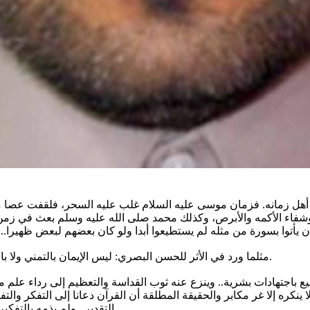
سب أهل زمانه. فزمان موسى عليه السلام غلب عليه السحر، فلقفت عصا 
 وشفاء الأكمه والأبرص، وكذلك محمد صلى الله عليه وسلم بعث في زمن 
مثلما ورد في الأثر للحسن البصري: ليس الإيمان بالتمني ولا بالتحلي، ولكنه ما وقر في القلب وصدقه العمل... في عصر شيوع القلم.
يع باجتهادات بشرية.. وينزع عنه ثوب القداسة والتعظيم إلى رداء علم
ينكره إلا غر مكابر والحقيقة المطلقة أن القرآن دعانا إلى التفكر والت
التقدير.. ولم يذمه بالتفكير.. لأنه مفاتيح الخير والعلم والهدى والرشاد.. ومحال أن القرآن يتناقض.