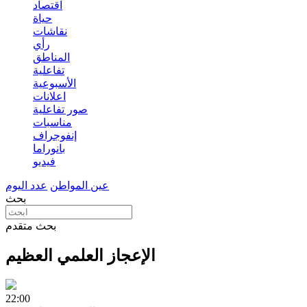
اقتصاد
حياة
نقاشات
رأي
المناطق
تفاعلية
الأسبوعية
اعلانات
صور تفاعلية
مناسبات
إنفوجراف
بانوراما
فيديو
عين المواطن
عدد اليوم
بحث
بحث متقدم
الإعجاز العلمي العظيم
22:00