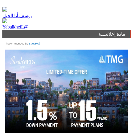
يوسف أبا الخيل
YabalkheiL@
مادة إعلانيـــة