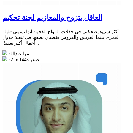
العاقل يتزوج والمعازيم لجنة تحكيم
أكثر شيء يضحكني في حفلات الزواج الفخمة أنها تسمى «ليلة
العمر»، بينما العريس والعروس يقضيان نصفها في تنفيذ جدول
أعمال أكثر تعقيدًا...
مها عبدالله
22 صفر 1448 هـ