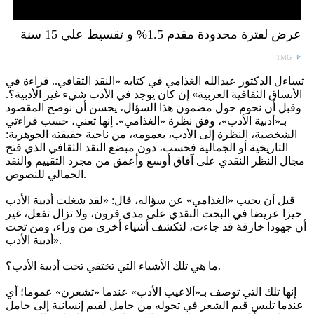
عرض لفترة محدودة مقدم 1.5% و تقسيط علي 15 سنة
TMG
تساءل الدكتور عبدالله الغذامي في كتابه «النقد الثقافي.. قراءة في
الأنساق الثقافية العربية» إن كان يوجد في الأدب شيء غير الأدبية؟.
وقبل أن نحوم حول مضمون هذا السؤال، يحسن أن نوضح المقصود
بـ«أدبية الأدب»، وفق نظرة «الغذامي». إنها تعني، حسب قراءتي
الشخصية، النظرة إلى الأدب، بعمومه، من ناحية حقيقته الجوهرية:
التاريخية أو الجمالية فحسب، دون مبضع النقد الثقافي الذي فتح
مجال النظر النقدي على آفاق أوسع وأعمق من مجرد التقييم والنقد
الجمالي للنصوص.
قبل أن يجيب «الغذامي» عن سؤاله، قال: «لقد شغلت أدبية الأدب
حيزا عريضا في البحث النقدي على مدى قرون، ولا تزال تفعل، غير
أن جهودا خارقة قد جاءت، لتكشف أشياء أخرى من وراء، ومن تحت
أدبية الأدب».
ما هي تلك الأشياء التي تختفي تحت أدبية الأدب؟.
إنها تلك التي توصف بـ«ألاعيب الأدب» عندما «تشعرن» عموما؛ أي
عندما تلبس قيم الشعر في تحوله من حامل لقيم إنسانية إلى حامل