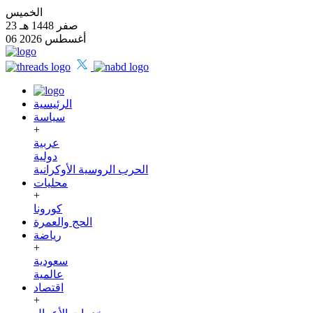
الخميس
23 صفر 1448 هـ
06 أغسطس 2026
الرئيسية
سياسة
+
عربية
دولية
الحرب الروسية الأوكرانية
محليات
+
كورونا
الحج والعمرة
رياضة
+
سعودية
عالمية
اقتصاد
+