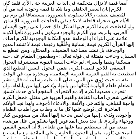
أيضا قيمة لا تزال متحكمة في الذات العربية حتى الآن. فلقد كان
الكرم إبان العصر الجاهلي وما تلاه ذا قيمة وجودية آتية من أن
المُضِيف بصفته رحّالا سيكون، بالضرورة، مستضافا في يوم من
الأيام في صحراء قاحلة، لا تكاد تفي بالحاجات الضرورية للإنسان.
ولو انقطعت قيمة الكرم حينها لشكل ذلك خطرا على وجود الإنسان
العربي. والربط بين الكرم والوجود سيكون بالضرورة نافيا لكونه
علامة على الثراء أو الوجاهة. هذه المكانة الوجودية للكرم أضاف
إليها القرآن الكريم قيمة إنسانية وخُلُقِّية رفيعة، قيمة لا تنشد المديح
والوجاهة، بل تنشد مساعدة الضعيف، والمحتاج، ومن انقطع به
السبيل، وجاءت متمثلة في قوله تعالى: «ويطعمون الطعام على حبه
مسكينا ويتيما وأسيرا»، ثم جاءت السنة النبوية مستشرفة التحول
النسقي اللاحق لقيمة الكرم، ضمن التحول النسق الفظيع الذي
اصطبغت به القيم العربية العربية الإسلامية، ومحذرة منه في الوقت
نفسه، حيث رُوِي عن النبي، صلى الله عليه وسلم، أنه قال: «شر
الطعام طعام الوليمة يُمْنَعُها من يأتيها، ويُدعى إليها من يأباها». ولم
تنحرف قصدية الكرم إلا مع الانحراف المفجع الذي حدث كنسق
ثقافي شعري أصاب الثقافة والقيم العربية في مقتل، فجعل الكرم
واجهة للتباهي، والتفاخر، والأنفة، والادعاء الأجوف. ولهذا نجد الولائم
الفاخرة التي يُوضع عليها كل ما لذ وطاب من أطياب الطعام
وأجوده، ويُدعى إليها من ليس بحاجة إليها أصلا، من مسؤولين كبار
ووجهاء وأثرياء. بل تجد بعض المدعوين إليها يشكو من علل مرضية،
تمنعه من أن يستطعم مما عليها من طعام، إلا أن النسق القيمي
المتخلف يُلزمه بقبول الدعوة والجلوس على المائدة، مع ما يستتبع
ذلك من تصوير المناسبة، والتركيز على أواني الطعام، وبثها عبر