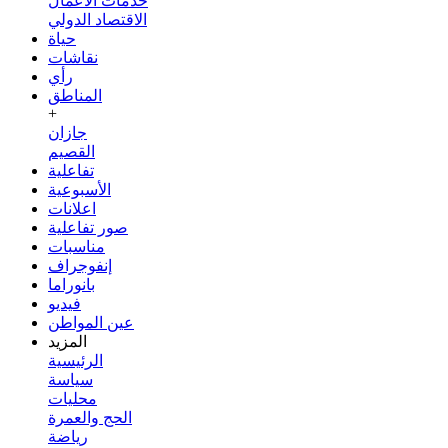
خدمات الأعمال
الاقتصاد الدولي
حياة
نقاشات
رأي
المناطق
+
جازان
القصيم
تفاعلية
الأسبوعية
اعلانات
صور تفاعلية
مناسبات
إنفوجراف
بانوراما
فيديو
عين المواطن
المزيد
الرئيسية
سياسة
محليات
الحج والعمرة
رياضة