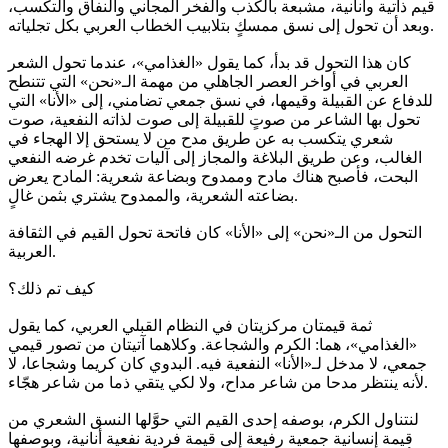
قيم ذاتية وأنانية، مشبعة بالكذب والفخر المجاني والنفاق والتكسب،
وبعد أن تحول إلى نسق ممسكٍ بتلابيب الخطاب العربي بكل تجلياته.
كان هذا التحول قد بدأ، كما يقول «الغذامي»، عندما تحول الشعر
العربي في أواخر العصر الجاهلي من مهمة الـ«نحن» التي تتنطح
للدفاع عن القبيلة وقيمها، في نسق جمعي تضامني، إلى «الأنا» التي
تحول بها الشاعر من صوتٍ للقبيلة إلى صوت لذاته النفعية، صوت
شعري يتكسب به عن طريق مدح من لا يستحق إلا الهجاء في
الغالب، وعن طريق البلاغة والمجاز إلى آليات تخدم غرضه النفعي
البحت، فأصبح هناك مادح وممدوح وبضاعة شعرية: المادح يعرض
بضاعته الشعرية، والممدوح يشتري بثمن غالٍ.
التحول من الـ«نحن» إلى «الأنا» كان فاتحة تحول القيم في الثقافة
العربية.
كيف تم ذلك؟
ثمة قيمتان مركزيتان في النظام القبلي العربي، كما يقول
«الغذامي»، هما: الكرم والشجاعة. وكلاهما آتيتان من تصور قيمي
جمعي، لا مدخل لـ«الأنا» النفعية فيه. البدوي كان كريما وشجاعا، لا
لأنه ينتظر مدحا من شاعر مداح، ولا لكي يتقي ذما من شاعر هجّاء.
لنتناول الكرم، بوصفه إحدى القيم التي حوَّلها النسق الشعري من
قيمة إنسانية جمعية رفيعة إلى قيمة فردية نفعية أنانية، وبوصفها