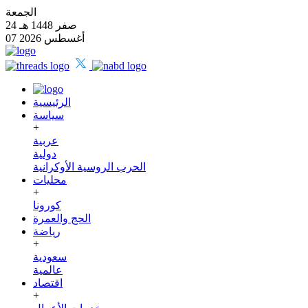
الجمعة
24 صفر 1448 هـ
07 أغسطس 2026
الرئيسية
سياسة
+
عربية
دولية
الحرب الروسية الأوكرانية
محليات
+
كورونا
الحج والعمرة
رياضة
+
سعودية
عالمية
اقتصاد
+