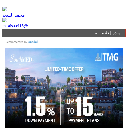
محمد السعد
m_alsaad15@
مادة إعلانيـــة