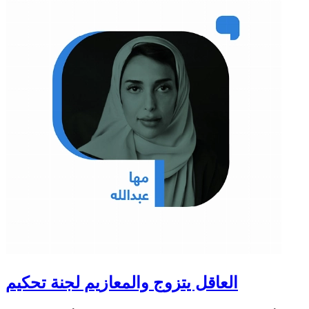
العاقل يتزوج والمعازيم لجنة تحكيم