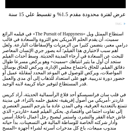
عرض لفترة محدودة مقدم 1.5% و تقسيط علي 15 سنة
TMG
في فيلمه الرائع «The Pursuit of Happyness» استطاع الممثل ويل
سميث، أن يقدم الحلم الأمريكي نحو الثروة والسعادة في قالب
درامي معبر، يتضمن كثيرا من الرمزيات والإسقاطات البارعة. ولعل
أهم سبب لاختياري هذا الفيلم؛ أنه يصور جري الإنسان المعاصر
للبحث عن السعادة في أرجاء المدينة الحديثة. وسط أحداث الفيلم
ستجد أن أول ما يثير انتباهك «سميث» وهو يركض مسرعا طوال
دقائق الفيلم، للحاق باجتماع مجلس الإدارة، ويركض للحاق بوسائل
المواصلات، ويركض للوصول في الموعد المحدد لمقابلة عميل أو
حضور دورة تدريبية. فهو على استعداد للذهاب إلى أي مدى والعمل
قدر المستطاع لتوفير حياة كريمة لابنه الوحيد.
في قلب سان فرانسيسكو أحد قلاع الرأسمالية الحديثة، أراد كريس
غاردنر -أمريكي من أصول إفريقية- تحقيق حلمه بالثراء، في مدينة
تتمتع بالتعددية العرقية، وفي المدن عادة ما يترجم التمييز العنصري
إلى تفاوت اجتماعي واقتصادي. يحكي الفيلم قصة «غاردنر» الذي
عاش حياة الفقر والتشرد، واستمر ليصبح رجل أعمال ناجحًا، أسس
وأدار شركته الخاصة للوساطة المالية في التسعينات. بدأ حياته
مندوب مبيعات، باع كل مدخرات أسرته لشراء أجهزة «المسح