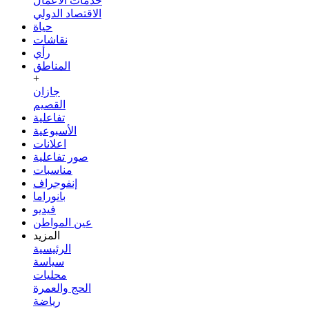
خدمات الأعمال
الاقتصاد الدولي
حياة
نقاشات
رأي
المناطق
+
جازان
القصيم
تفاعلية
الأسبوعية
اعلانات
صور تفاعلية
مناسبات
إنفوجراف
بانوراما
فيديو
عين المواطن
المزيد
الرئيسية
سياسة
محليات
الحج والعمرة
رياضة