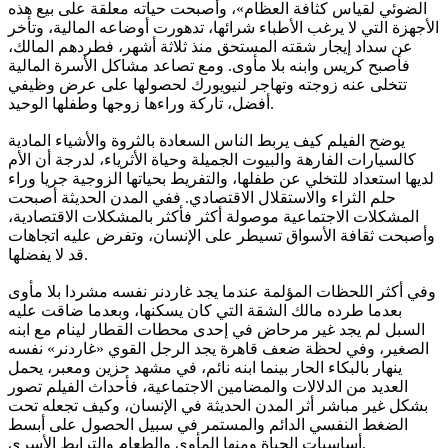
الضوئي لقياس كثافة العظام»، وأصبحت حياته معلقة على بيع هذه
الأجهزة التي لا يرغب الأطباء شرائها، تدهورت أوضاعه المالية، وتأخر
عن سداد إيجار شقته المستحق منذ ثلاثة أشهر، فطردهم المالك،
فأصبح كريس وابنه بلا مأوى. ومع تصاعد مشاكل الأسرة المالية
تتخلى عنه زوجته وتهاجر لنيويورك لحصولها على عرض وظيفي
أفضل، تاركة وراءها زوجها وطفلها الوحيد.
يوضح الفيلم كيف يربط الناس السعادة بالثروة والأشياء المادية
كالسيارات الفارهة والبيوت الجميلة وحياة الأثرياء، لدرجة أن الأم
لديها استعداد للتخلي عن طفلها، والتفريط بحياتها الزوجية جريا وراء
حلم الثراء والاستقلال الاقتصادي. ففي المدن الحديثة أصبحت
المشكلات الاجتماعية موصولة أكثر فأكثر بالمشكلات الاقتصادية،
وأصبحت ثقافة الأسواق تسيطر على الإنسان، وتفرض عليه اتجاهات
قد لا يفضلها.
وفي أكثر اللحظات المؤلمة عندما يجد غاردنر نفسه مشردا بلا مأوى
بعدما طرده مالك الشقة التي كان يسكنها، وبعدما ضاقت عليه
السبل لم يجد غير مرحاض في إحدى محطات القطار لينام مع ابنه
الصغير، وفي لحظة ضعف قاهرة يجد الرجل القوي «غاردنر» نفسه
ينهار بالبكاء الحار بينما ابنه نائم، في مشهد حزين ومعبر، يحمل
العديد من الدلالات والمضامين الاجتماعية، فأحداث الفيلم تصور
بشكل غير مباشر أثر المدن الحديثة في الإنسان، وكيف تجعله تحت
الضغط النفسي الدائم والمستمر في سبيل الحصول على أبسط
أساسيات الحياة ومنها المأوى والطعام والترابط الأسري.