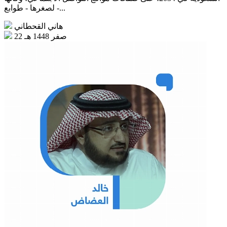
- لصغرها - طوابع...
هاني القحطاني
22 صفر 1448 هـ