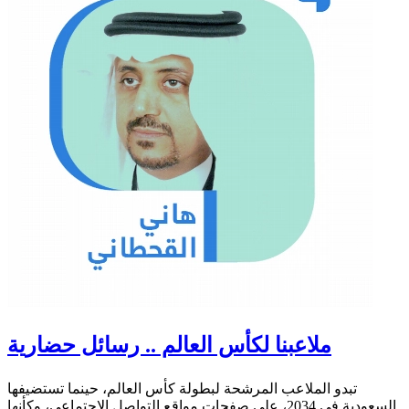
ملاعبنا لكأس العالم .. رسائل حضارية
تبدو الملاعب المرشحة لبطولة كأس العالم، حينما تستضيفها
السعودية في 2034، على صفحات مواقع التواصل الاجتماعي، وكأنها