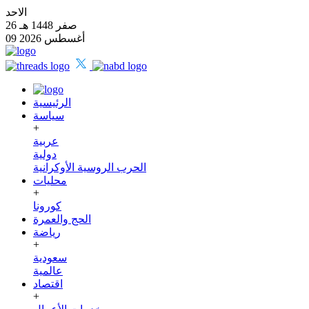
الاحد
26 صفر 1448 هـ
09 أغسطس 2026
الرئيسية
سياسة
+
عربية
دولية
الحرب الروسية الأوكرانية
محليات
+
كورونا
الحج والعمرة
رياضة
+
سعودية
عالمية
اقتصاد
+