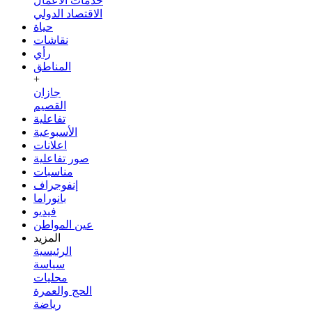
خدمات الأعمال
الاقتصاد الدولي
حياة
نقاشات
رأي
المناطق
+
جازان
القصيم
تفاعلية
الأسبوعية
اعلانات
صور تفاعلية
مناسبات
إنفوجراف
بانوراما
فيديو
عين المواطن
المزيد
الرئيسية
سياسة
محليات
الحج والعمرة
رياضة