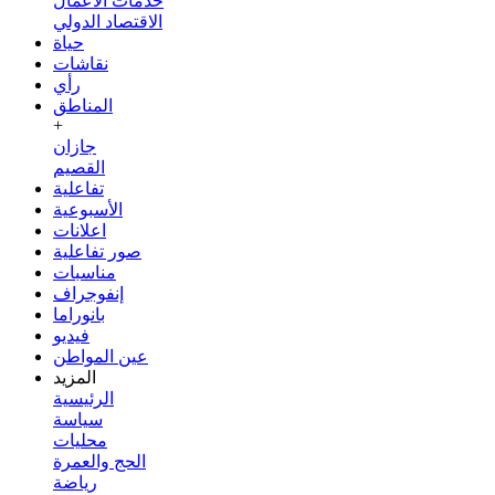
خدمات الأعمال
الاقتصاد الدولي
حياة
نقاشات
رأي
المناطق
+
جازان
القصيم
تفاعلية
الأسبوعية
اعلانات
صور تفاعلية
مناسبات
إنفوجراف
بانوراما
فيديو
عين المواطن
المزيد
الرئيسية
سياسة
محليات
الحج والعمرة
رياضة