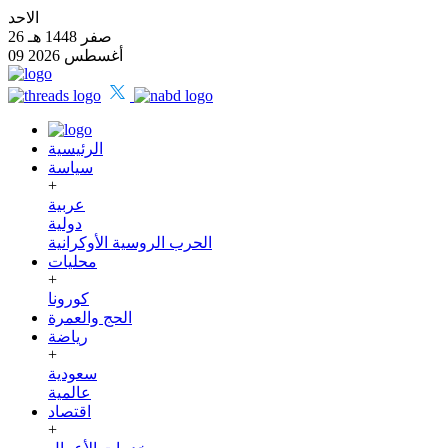
الاحد
26 صفر 1448 هـ
09 أغسطس 2026
الرئيسية
سياسة
+
عربية
دولية
الحرب الروسية الأوكرانية
محليات
+
كورونا
الحج والعمرة
رياضة
+
سعودية
عالمية
اقتصاد
+