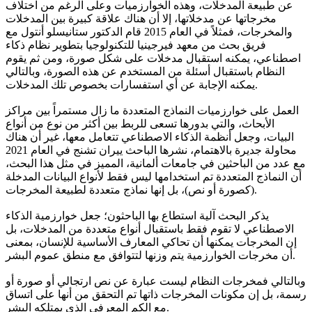
عن طبيعة المدخلات، وهذه الخوارزميات وعلى الرغم من اختلاف
مخرجاتها عن مدخلاتها، إلا أن هناك علاقة كبيرة بين المدخلات
والمخرجات، فمثلاً في العام 2015 قام الدكتور ستانيسلو أنتول مع
فريق بحث من معهد فيرجينيا للتكنولوجيا بتطوير نظام ذكاء
اصطناعي، يمكنه استقبال مدخلات على شكل صورة، ومن ثم يقوم
النظام باستقبال أسئلة من المستخدم عن هذه الصورة، وبالتالي
يمكنه الإجابة عن أي استفسارات بخصوص تلك المدخلات.
العمل على خوارزميات النماذج المتعددة ما زال مستمراً بين مراكز
الأبحاث، والتي بدورها تسعى للربط بين أكثر من نوع من أنواع
البيات، وجعل أنظمة الذكاء الاصطناعي تتعامل معها، غير أن هناك
محاولة جديرة بالاهتمام، نشرها الباحث ييران تشنج في العام 2021
مع عدد من الباحثين في جامعات ألمانية، المميز في مثل هذا البحث،
أن النماذج المتعددة تم استخدامها ليس فقط لأنواع البيانات المدخلة
(كصورة أو نص)، بل إنها نماذج متعددة لطبيعة المخرجات.
يذكر البحث آلية استطاع بها الباحثون؛ جعل خوارزمية الذكاء
الاصطناعي لا تقوم فقط باستقبال أنواع متعددة من المدخلات، بل
إن المخرجات يمكنها أن تحاكي المعارف الأساسية للإنسان، بمعنى
أن مخرجات الخوارزمية يتم وزنها لتتوافق مع منطق عموم البشر.
وبالتالي فمخرجات النظام ليست عبارة عن نص ارتجالي أو صورة أو
رسمة، بل إن مكونات المخرجات ذاتها تم التحقق من أنها على اتساق
مع الكم المعرفي الذي يمتلكه البشر.