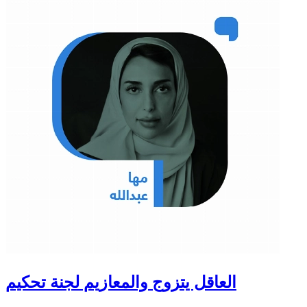
العاقل يتزوج والمعازيم لجنة تحكيم