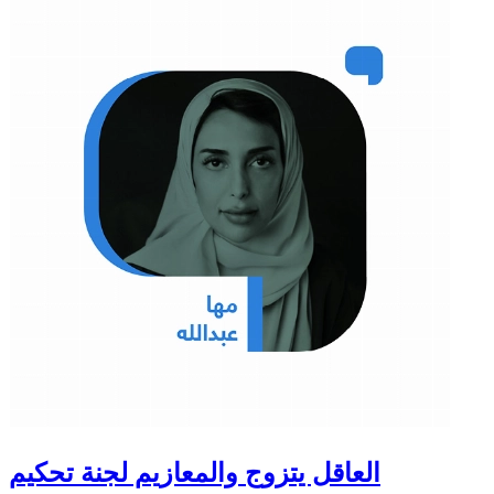
العاقل يتزوج والمعازيم لجنة تحكيم