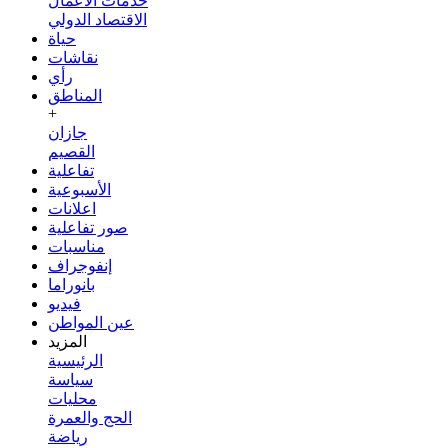
خدمات الأعمال
الاقتصاد الدولي
حياة
نقاشات
رأي
المناطق
+
جازان
القصيم
تفاعلية
الأسبوعية
اعلانات
صور تفاعلية
مناسبات
إنفوجراف
بانوراما
فيديو
عين المواطن
المزيد
الرئيسية
سياسة
محليات
الحج والعمرة
رياضة