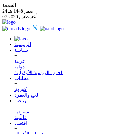
الجمعة
24 صفر 1448 هـ
07 أغسطس 2026
الرئيسية
سياسة
+
عربية
دولية
الحرب الروسية الأوكرانية
محليات
+
كورونا
الحج والعمرة
رياضة
+
سعودية
عالمية
اقتصاد
+