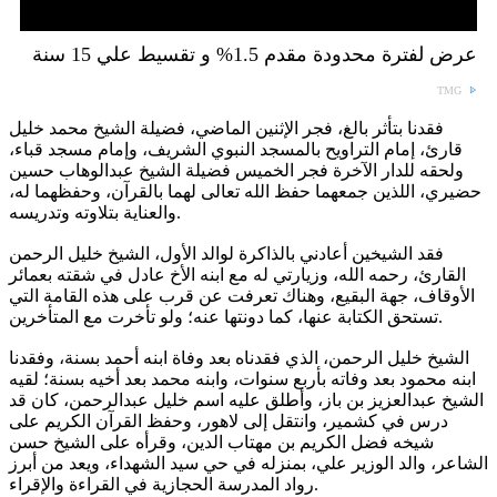
عرض لفترة محدودة مقدم 1.5% و تقسيط علي 15 سنة
TMG
فقدنا بتأثر بالغ، فجر الإثنين الماضي، فضيلة الشيخ محمد خليل
قارئ، إمام التراويح بالمسجد النبوي الشريف، وإمام مسجد قباء،
ولحقه للدار الآخرة فجر الخميس فضيلة الشيخ عبدالوهاب حسين
حضيري، اللذين جمعهما حفظ الله تعالى لهما بالقرآن، وحفظهما له،
والعناية بتلاوته وتدريسه.
فقد الشيخين أعادني بالذاكرة لوالد الأول، الشيخ خليل الرحمن
القارئ، رحمه الله، وزيارتي له مع ابنه الأخ عادل في شقته بعمائر
الأوقاف، جهة البقيع، وهناك تعرفت عن قرب على هذه القامة التي
تستحق الكتابة عنها، كما دونتها عنه؛ ولو تأخرت مع المتأخرين.
الشيخ خليل الرحمن، الذي فقدناه بعد وفاة ابنه أحمد بسنة، وفقدنا
ابنه محمود بعد وفاته بأربع سنوات، وابنه محمد بعد أخيه بسنة؛ لقيه
الشيخ عبدالعزيز بن باز، وأطلق عليه اسم خليل عبدالرحمن، كان قد
درس في كشمير، وانتقل إلى لاهور، وحفظ القرآن الكريم على
شيخه فضل الكريم بن مهتاب الدين، وقرأه على الشيخ حسن
الشاعر، والد الوزير علي، بمنزله في حي سيد الشهداء، ويعد من أبرز
رواد المدرسة الحجازية في القراءة والإقراء.