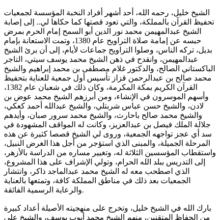
الشيخ خليل، رحمه الله، أحد أشهر أفراد النخبة المؤسسة لجمعيات
تحفيظ القرآن بالمملكة، والتي تعود قصتها كما حكاها لي.. إلى إصابة
الشيخ عبدالمهيمن محمد نور الدين أبو السمح إمام الحرم بمرض
حبسه عن إمامة صلاة التراويح عام 1380، وتمت الاستعانة بإمام
بديل، تركه الناس، وصلوا التراويح جماعات لأيام، إلى أن برئ الشيخ
عبدالمهيمن، وانقدح في ذهن الشيخ محمد يوسف سيتي، التاجر
الباكستاني الصالح، والدكتور غلام مصطفى بن محمد إبراهيم والشيخ
محمد صالح بن عبدالرحمن قزاز تأسيس أول جمعية للعناية بتحفيظ
القرآن الكريم بمكة المكرمة، وكان ذلك في شعبان عام 1382،
وأسهم الموسرون في الإنشاء، ومن أبرزهم الشيخ محمد عوض بن
لادن، والشيخ حسن عباس شربتلي، والشيخ عبدالله أحمد كعكي،
والشيخ محمد صالح باحارث، والشيخ محمد سرور صبان، وأيدهم
جلالة الملك فيصل بن عبدالعزيز، وكانت له المواقف المشهودة في
سد أي عجز تواجهه الجمعية، وروى لي الشيخ قصصا كثيرة عن هذه
المرحلة الجميلة، والمبنى الذي استؤجر من أجل هذا الغرض النبيل،
واستقطاب المؤسسين الثلاثة له، وتغيير مساره من الدراسة بالأزهر،
إلى التدريس ببلد الله الحرام، وتولي الإشراف على هذا المشروع،
الذي اصطحب معه له الشيخ محمد عبدالماجد ذاكر، وانتشار
الجمعيات بعد ذلك في مناطق المملكة كافة، وتمتعها بالعناية
والرعاية الرسمية الفائقة.
بارك الله في الشيخ خليل، وتخرج على منهجيته الأصيلة أعداد كبيرة
من الحفاظ المتقنين، منهم الشيخ محمد أيوب يوسف، والشيخ علي