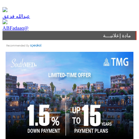
عبدالله فدعق
ABFadaaq@
مادة إعلانيـــة