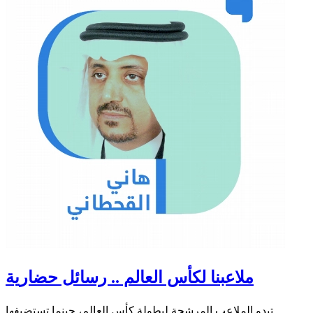
ملاعبنا لكأس العالم .. رسائل حضارية
تبدو الملاعب المرشحة لبطولة كأس العالم، حينما تستضيفها