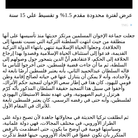
عرض لفترة محدودة مقدم 1.5% و تقسيط علي 15 سنة
TMG
جعلت جماعة الإخوان المسلمين مرتكز حديثها منذ تأسيسها على أنها
منطلقة من حيث انتهت السلطنة التركية التي نسبت نفسها إلى
(الخلافة)، وجعلوا الحياة الإسلامية تنتهي بانتهاء الدولة التركية
القديمة، فدعوا إلى استئناف الحياة الإسلامية وقصدوا بهذا إرجاع
الخلافة إلى الحكم، لاعتقادهم أنَّ الدين يتمحور حول وصولهم إلى
السلطة، ثم ما أن جاءت قضية فلسطين، حتى أخرجوا للناس ما
قاله السلطان عبدالحميد الثاني، بأنه يعتبر فلسطين أرضًا تابعة له
ولأجداده، وأنه لا يمكن أن يتنازل عنها في حياته لصالح إقامة وطن
قومي لليهود، كان هذا في إطار سعي الإخوان لتمجيد حكم الأتراك،
وأخفوا في سبيل هذا التمجيد حقيقة السلطان المذكور بأنّه كرّم
هرتزل زعيم الصهيونية، وفي عهده نشط الاستيطان اليهودي
لفلسطين، وأنه حتى في رفضه الرسمي، كان يعتبر فلسطين تابعة
للأتراك في المقام الأول.
ثم انطلقت تركيا الحديثة في محاولاتها جاهدة لأن تصبح دولة على
الطراز الأوروبي، في مختلف المجالات، فهي دولة علمانية،
وسياستها قومية في أوضح ما يكون، حتى اصطدمت بالرفض
المتكرر بأن تكون عضوًا في الاتحاد الأوروبي، حينها فقط تذكّرت