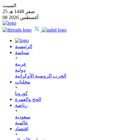
السبت
25 صفر 1448 هـ
08 أغسطس 2026
الرئيسية
سياسة
+
عربية
دولية
الحرب الروسية الأوكرانية
محليات
+
كورونا
الحج والعمرة
رياضة
+
سعودية
عالمية
اقتصاد
+