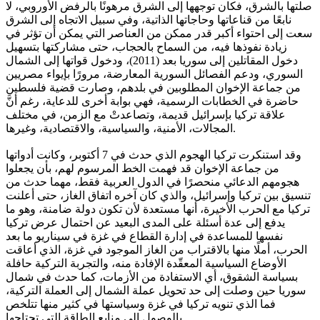
صلتها بالشرق، فكان توجهها إلى الشرق مرهونًا بالرفض الأوروبي، لا
نابعًا من قناعاتها وحاجاتها الذاتية، وفي سبيل الاتجاه إلى الشرق
سعت إلى احتواء أكبر قدر ممكن من العناصر التي يمكن أن تؤثر في
زيادة نفوذها فيه، من السماح بالحجاب، حتى مشاركتها بتسهيل
دخول المقاتلين إلى سوريا بعد (2011)، ودخول قواتها إلى الشمال
السوري، ودعم الفصائل السورية المعارضة، مرورًا بإيواء مصريين
من جماعة الإخوان المطلوبين في بلدهم، وصارت قضية فلسطين
حاضرة في الخطابات الرسمية، فهي بوابة أخرى للدعاية، رغم أنَّ
علاقة تركيا بإسرائيل قديمة، وتصاعدتْ مع الزمن، في مختلف
المجالات، الأمنية، والسياسية، والاقتصادية، وغيرها.
وقد استنكرت تركيا الهجوم الذي حدث في 7 أكتوبر، وكانت أدواتها
من جماعة الإخوان قد فهمت الخط المرسوم لهم، بأن يجعلوا
هجومهم الدعائي منحصرًا في الدول العربية فقط، مهما حدث من
تنسيق بين تركيا وإسرائيل، والذي كان آخره اتفاق الغاز، حتى أعلنت
تركيا مع الحرب الأخيرة، أنها مستعدة لأن تكون دولة ضامنة، وهو ما
يدفع إلى عدة أسئلة على المدى البعيد عن احتمال عرض تركيا
نفسها للمساعدة في إدارة القطاع في غزة في سيناريو ما بعد
الحرب، أملًا منها بالاقتراب من الغاز الموجود في غزة، الذي أعاقت
الأوضاع السياسية المعقّدة الإفادة منه، والتجربة التركية حافلة
بسياسة الشقوق، أي الاستفادة من الأزمات، كما حدث في شمال
سوريا حين وصلت إلى حد تحويل عملة الشمال إلى العملة التركية،
فما الذي تنويه تركيا في غزة وسياستها في كثير منها تتلخص
بالوصول إلى منابع الطاقة التي تحتاجها.