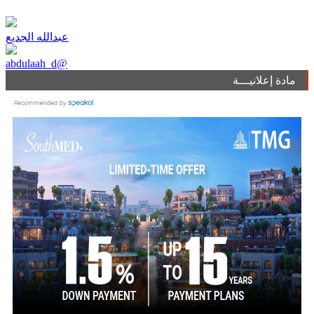
عبدالله الجديع
abdulaah_d@
مادة إعلانيـــة