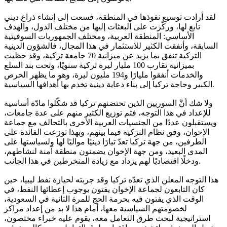
لقد أرادت توسيع نفوذها في المنطقة، فسعت إلى إنشاء ذراع ديني
تابع لها، وركّزت على البعثات إليها من مختلف الدول، والهدف
الأساسي: المنطقة العربية، ومختلف الجمهوريات السوفيتية
السابقة، وأنفقت الكثير للاستثمار في هذا المجال، فالشؤون الدينية
التركية تنفق بما يزيد عن ميزانية 70 جامعة تركية، وقد حظيت
بميزانية تقارب 100 مليار ليرة تركية سنويًا، وتحت بند السلع
والخدمات أنفقوا مليارًا و194 مليون ليرة، وهو ما يظهر الحرص
الكبير وحاجة تركيا إلى بناء دعاية دينية تخدم بها أهدافها السياسية.
ولا شك أنَّ السوريين الذين تحتضنهم تركيا قد شكّلوا مادّة أساسية
للإعداد في هذا التوجه، فتم توزيع الكثير منهم على عدة جامعات،
ويستقبلون عددًا من الجنسيات العربية الأخرى بالتحالف مع جماعة
الإخوان، وفق نظام التزكية فيما بينهم، وبهذا توزعت الفائدة على
الطرفين، من جهة تركيا تعدّ تيارًا دينيًا مواليًا لها ولسياستها على
المدى البعيد، ومن جهة الإخوان يضمنون منطقة آمنة لنشاطهم،
ودخلًا اقتصاديًا لهم يزداد مع زيادة المنخرطين في هذا الجانب.
هذا التوجه المعلن الذي تعدّه تركيا وقد جربته لحيازة نفط ليبيا، حين
كان التابعون لجماعة الإخوان يفتون بوجوب إعطائها النفط، في
الوقت الذي يفتون فيه بحرمة الحج للمرة الثانية في السعودية،
لخصومتهم السياسية معها، أمام هذا لا بد من إعداد مراكز
استراتيجية لبحث طرق التعامل معه، يقوم عليه خبراء مختصون،