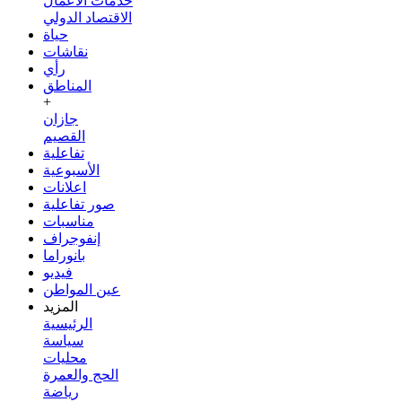
خدمات الأعمال
الاقتصاد الدولي
حياة
نقاشات
رأي
المناطق
+
جازان
القصيم
تفاعلية
الأسبوعية
اعلانات
صور تفاعلية
مناسبات
إنفوجراف
بانوراما
فيديو
عين المواطن
المزيد
الرئيسية
سياسة
محليات
الحج والعمرة
رياضة